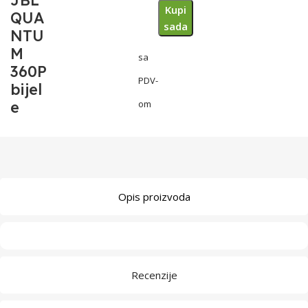
JBL
Kupi
QUA
sada
NTU
M
sa
360P
PDV-
bijel
e
om
Opis proizvoda
Recenzije