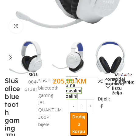
Click to enlarge
SKU:
Metode
Poredi
Dodaj
205,00
KM
Sluš
3
Slušalice
004-
plaćanja:
proizvod
na
3
na
alice
bluetooth
listu
61381
na
zalihi
želja
gaming
blue
zalihi
Dijeli:
JBL
toot
QUANTUM
h
Dodaj
360P
gam
u
bijele
ing
korpu