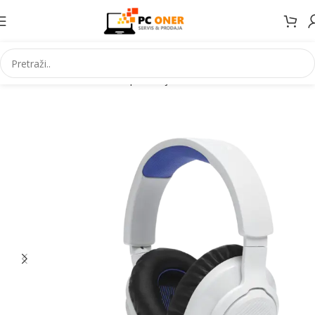
Početna
Informatika
PC periferija
Slušalice