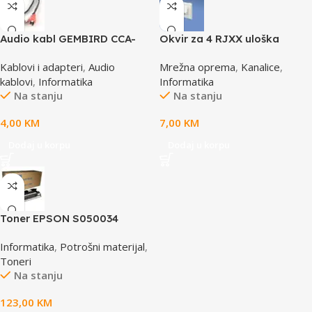
Audio kabl GEMBIRD CCA-
Okvir za 4 RJXX uloška
458, 3,5mm stereo to 2
T70FH4IW
Kablovi i adapteri
,
Audio
Mrežna oprema
,
Kanalice
,
phono, 1,5m
kablovi
,
Informatika
Informatika
Na stanju
Na stanju
4,00
KM
7,00
KM
Dodaj u korpu
Dodaj u korpu
Toner EPSON S050034
yellow, za ACL2000
Informatika
,
Potrošni materijal
,
Toneri
Na stanju
123,00
KM