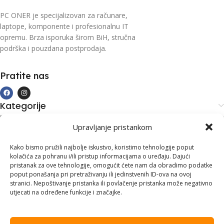
PC ONER je specijalizovan za računare,
laptope, komponente i profesionalnu IT
opremu. Brza isporuka širom BiH, stručna
podrška i pouzdana postprodaja.
Pratite nas
Kategorije
Kupovina i podrška
Upravljanje pristankom
Moj račun
Kontakt informacije
Kako bismo pružili najbolje iskustvo, koristimo tehnologije poput
kolačića za pohranu i/ili pristup informacijama o uređaju. Dajući
Branilaca Bosne, 75 300 Lukavac
pristanak za ove tehnologije, omogućit ćete nam da obradimo podatke
poput ponašanja pri pretraživanju ili jedinstvenih ID-ova na ovoj
+387 35 555 999
stranici. Nepoštivanje pristanka ili povlačenje pristanka može negativno
utjecati na određene funkcije i značajke.
info@pconer.ba
ID: 4210115760008