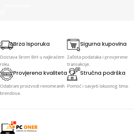
Dodaj u korpu
Brza isporuka
Sigurna kupovina
Dostava širom BiH u najkraćem
Zaštita podataka i provjerene
roku.
transakcije.
Provjerena kvaliteta
Stručna podrška
Odabrani proizvodi renomiranih
Pomoć i savjeti iskusnog tima.
brendova.