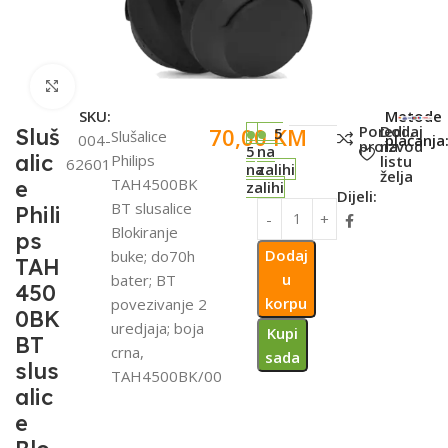
Click to enlarge
SKU:
Metode
Poredi
Dodaj
70,00
KM
Sluš
5
Slušalice
004-
plaćanja
proizvod
na
5
na
alic
Philips
listu
62601
na
zalihi
želja
TAH4500BK
e
zalihi
Dijeli:
BT slusalice
Phili
Blokiranje
ps
Dodaj
buke; do70h
TAH
u
bater; BT
450
korpu
povezivanje 2
0BK
uredjaja; boja
Kupi
BT
crna,
sada
slus
TAH4500BK/00
alic
e