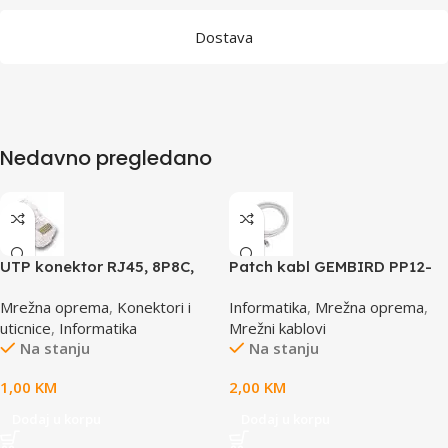
Dostava
Nedavno pregledano
UTP konektor RJ45, 8P8C,
Patch kabl GEMBIRD PP12-
cat5e
0.5M, 0,5m, cat.5e, grey
Mrežna oprema
,
Konektori i
Informatika
,
Mrežna oprema
,
uticnice
,
Informatika
Mrežni kablovi
Na stanju
Na stanju
1,00
KM
2,00
KM
Dodaj u korpu
Dodaj u korpu