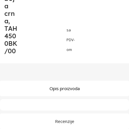
a
crn
a,
TAH
sa
450
PDV-
0BK
/00
om
Opis proizvoda
Recenzije