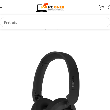
Početna
Informatika
PC periferija
Slušalice