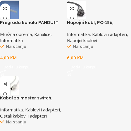
Pregrada kanala PANDUIT
Napojni kabl, PC-186,
TGDW2
GEMBIRD, 1,8m
Mrežna oprema
,
Kanalice
,
Informatika
,
Kablovi i adapteri
,
Informatika
Napojni kablovi
Na stanju
Na stanju
4,00
KM
6,00
KM
Dodaj u korpu
Dodaj u korpu
Kabal za master switch,
MD6M/MD6M, CC-143-6,
Informatika
,
Kablovi i adapteri
,
GEMBIRD
Ostali kablovi i adapteri
Na stanju