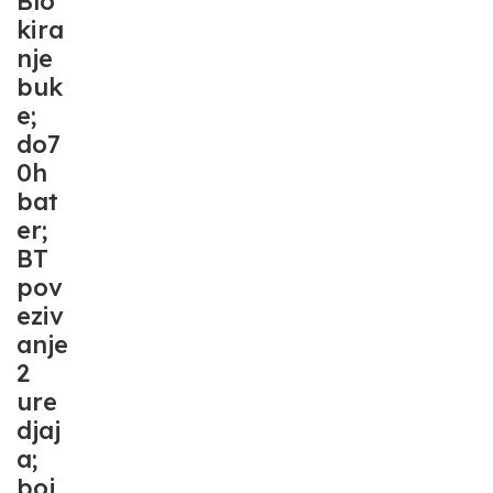
Blo
kira
nje
buk
e;
do7
0h
bat
er;
BT
pov
eziv
anje
2
ure
djaj
a;
boj