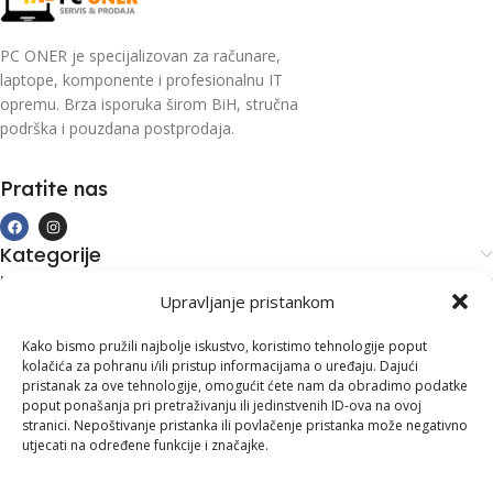
PC ONER je specijalizovan za računare,
laptope, komponente i profesionalnu IT
opremu. Brza isporuka širom BiH, stručna
podrška i pouzdana postprodaja.
Pratite nas
Kategorije
Kupovina i podrška
Upravljanje pristankom
Moj račun
Kontakt informacije
Kako bismo pružili najbolje iskustvo, koristimo tehnologije poput
kolačića za pohranu i/ili pristup informacijama o uređaju. Dajući
Branilaca Bosne, 75 300 Lukavac
pristanak za ove tehnologije, omogućit ćete nam da obradimo podatke
poput ponašanja pri pretraživanju ili jedinstvenih ID-ova na ovoj
+387 35 555 999
stranici. Nepoštivanje pristanka ili povlačenje pristanka može negativno
utjecati na određene funkcije i značajke.
info@pconer.ba
ID: 4210115760008