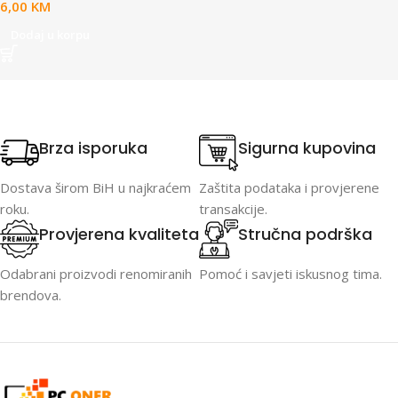
6,00
KM
Dodaj u korpu
Brza isporuka
Sigurna kupovina
Dostava širom BiH u najkraćem
Zaštita podataka i provjerene
roku.
transakcije.
Provjerena kvaliteta
Stručna podrška
Odabrani proizvodi renomiranih
Pomoć i savjeti iskusnog tima.
brendova.