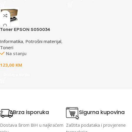
Toner EPSON S050034
yellow, za ACL2000
Informatika
,
Potrošni materijal
,
Toneri
Na stanju
123,00
KM
Dodaj u korpu
Brza isporuka
Sigurna kupovina
Dostava širom BiH u najkraćem
Zaštita podataka i provjerene