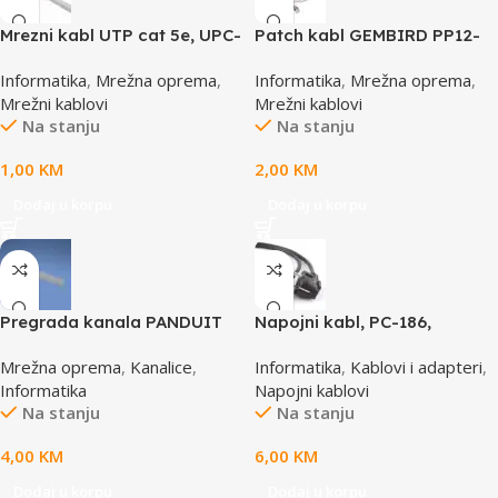
Mrezni kabl UTP cat 5e, UPC-
Patch kabl GEMBIRD PP12-
5004E po metru GEMBIRD
0.5M, 0,5m, cat.5e, grey
Informatika
,
Mrežna oprema
,
Informatika
,
Mrežna oprema
,
Mrežni kablovi
Mrežni kablovi
Na stanju
Na stanju
1,00
KM
2,00
KM
Dodaj u korpu
Dodaj u korpu
Pregrada kanala PANDUIT
Napojni kabl, PC-186,
TGDW2
GEMBIRD, 1,8m
Mrežna oprema
,
Kanalice
,
Informatika
,
Kablovi i adapteri
,
Informatika
Napojni kablovi
Na stanju
Na stanju
4,00
KM
6,00
KM
Dodaj u korpu
Dodaj u korpu