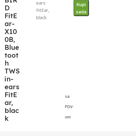
BIR
ears
Kupi
D
FitEar,
sada
FitE
black
ar-
X10
0B,
Blue
toot
h
TWS
in-
ears
FitE
sa
ar,
PDV-
blac
k
om