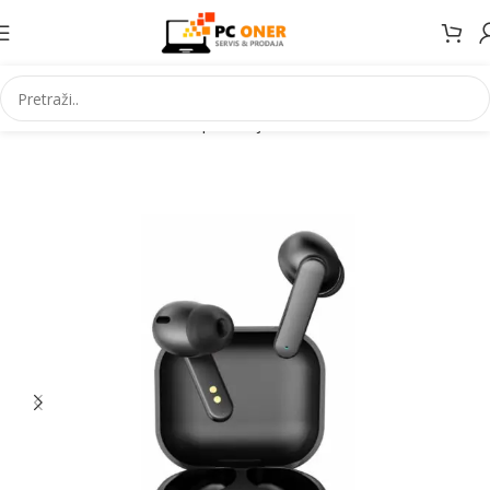
Početna
Informatika
PC periferija
Slušalice