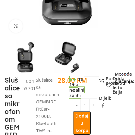
Click to enlarge
SKU:
Metode
Poredi
Dodaj
28,00
KM
Sluš
19
Slušalice
004-
plaćanja:
proizvod
na
19
na
alice
sa
listu
53701
na
zalihi
želja
mikrofonom
sa
zalihi
Dijeli:
GEMBIRD
mikr
FitEar-
ofon
Dodaj
X100B,
om
u
Bluetooth
GEM
korpu
TWS in-