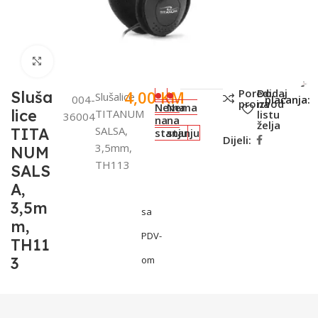
Click to enlarge
SKU:
Metode
Poredi
Dodaj
4,00
KM
Sluša
Slušalice
004-
plaćanja:
proizvod
na
Nema
Nema
lice
TITANUM
listu
36004
na
na
želja
SALSA,
TITA
stanju
stanju
Dijeli:
3,5mm,
NUM
TH113
SALS
A,
3,5m
sa
m,
PDV-
TH11
3
om