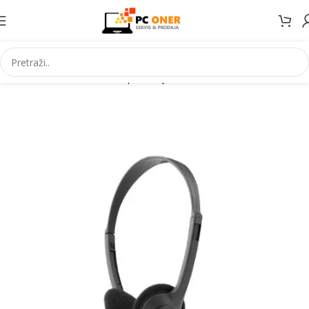
Početna
Informatika
PC periferija
Slušalice