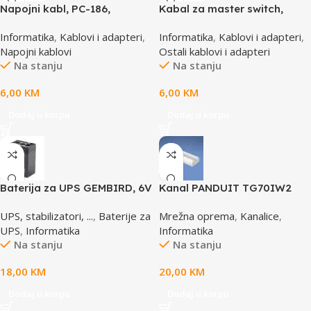
Napojni kabl, PC-186,
Kabal za master switch,
GEMBIRD, 1,8m
MD6M/MD6M, CC-143-6,
Informatika
,
Kablovi i adapteri
,
Informatika
,
Kablovi i adapteri
,
GEMBIRD
Napojni kablovi
Ostali kablovi i adapteri
Na stanju
Na stanju
6,00
KM
6,00
KM
Dodaj u korpu
Dodaj u korpu
Baterija za UPS GEMBIRD, 6V
Kanal PANDUIT TG70IW2
4,5 AH BAT-6V4.5AH
UPS, stabilizatori, ...
,
Baterije za
Mrežna oprema
,
Kanalice
,
UPS
,
Informatika
Informatika
Na stanju
Na stanju
18,00
KM
20,00
KM
Dodaj u korpu
Dodaj u korpu