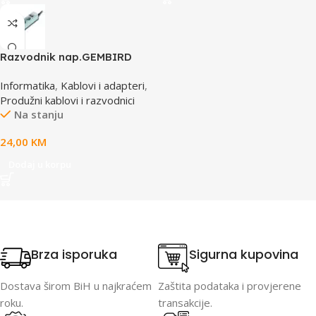
Razvodnik nap.GEMBIRD
SPG3-B-10C, 5 utičnica,
Informatika
,
Kablovi i adapteri
,
prekidač,3m, osigurač,
Produžni kablovi i razvodnici
prenaponska zaštita
Na stanju
24,00
KM
Dodaj u korpu
Brza isporuka
Sigurna kupovina
Dostava širom BiH u najkraćem
Zaštita podataka i provjerene
roku.
transakcije.