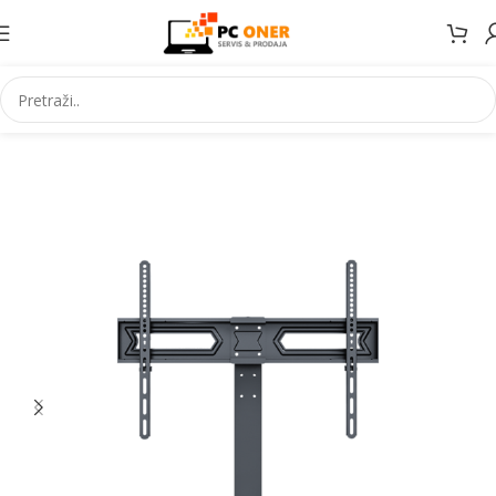
Početna
Televizori/audio/nosači
Nosači za televizore