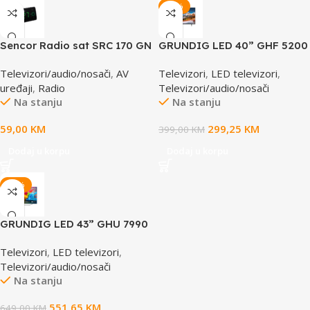
-25%
Sencor Radio sat SRC 170 GN
GRUNDIG LED 40” GHF 5200
Televizori/audio/nosači
,
AV
Televizori
,
LED televizori
,
uređaji
,
Radio
Televizori/audio/nosači
Na stanju
Na stanju
59,00
KM
299,25
KM
399,00
KM
Dodaj u korpu
Dodaj u korpu
-15%
GRUNDIG LED 43” GHU 7990
B Google TV
Televizori
,
LED televizori
,
Televizori/audio/nosači
Na stanju
551,65
KM
649,00
KM