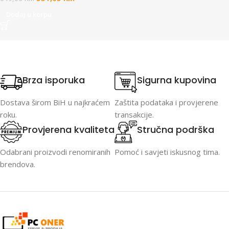
Dodaj u korpu
Brza isporuka
Sigurna kupovina
Dostava širom BiH u najkraćem
Zaštita podataka i provjerene
roku.
transakcije.
Provjerena kvaliteta
Stručna podrška
Odabrani proizvodi renomiranih
Pomoć i savjeti iskusnog tima.
brendova.