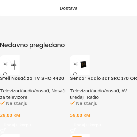
Dostava
Nedavno pregledano
Stell Nosač za TV SHO 4420
Sencor Radio sat SRC 170 OR
37-70”
Televizori/audio/nosači
,
Nosači
Televizori/audio/nosači
,
AV
za televizore
uređaji
,
Radio
Na stanju
Na stanju
29,00
KM
59,00
KM
Dodaj u korpu
Dodaj u korpu