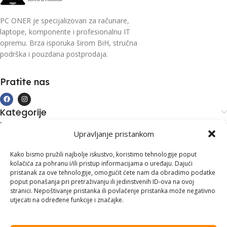
PC ONER je specijalizovan za računare,
laptope, komponente i profesionalnu IT
opremu. Brza isporuka širom BiH, stručna
podrška i pouzdana postprodaja.
Pratite nas
Kategorije
Kupovina i podrška
Upravljanje pristankom
Moj račun
Kontakt informacije
Kako bismo pružili najbolje iskustvo, koristimo tehnologije poput
kolačića za pohranu i/ili pristup informacijama o uređaju. Dajući
Branilaca Bosne, 75 300 Lukavac
pristanak za ove tehnologije, omogućit ćete nam da obradimo podatke
poput ponašanja pri pretraživanju ili jedinstvenih ID-ova na ovoj
+387 35 555 999
stranici. Nepoštivanje pristanka ili povlačenje pristanka može negativno
utjecati na određene funkcije i značajke.
info@pconer.ba
ID: 4210115760008