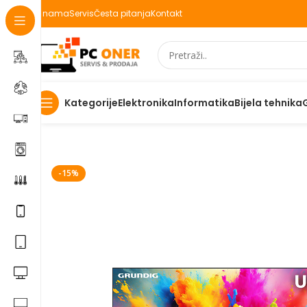
O nama
Servis
Česta pitanja
Kontakt
Elektronika
Informatika
Bijela tehnika
Kategorije
Početna
Televizori/audio/nosači
Televizori
LED televi
-15%