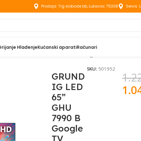
Prodaja: Trg slobode bb, Lukavac 75308
Servis:
Grijanje Hlađenje
Kućanski aparati
Računari
zori
GRUNDIG LED 65” GHU 7990 B Google TV
SKU:
501952
1.2
GRUND
IG LED
1.0
65”
GHU
7990 B
Google
TV