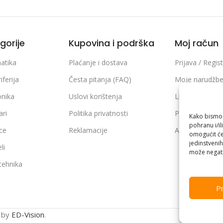
gorije
Kupovina i podrška
Moj račun
atika
Plaćanje i dostava
Prijava / Regist
iferija
Česta pitanja (FAQ)
Moje narudžb
onika
Uslovi korištenja
Lista želja
ari
Politika privatnosti
Poređenje pro
Kako bismo p
pohranu i/il
ice
Reklamacije
Adrese i podaci
omogućit će
jedinstvenih
li
može negati
 tehnika
Pr
n by
ED-Vision
.