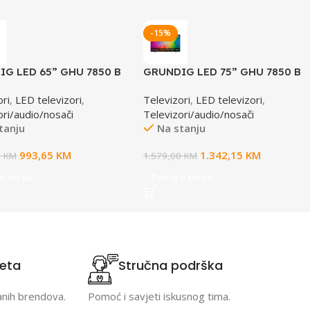
-15%
G LED 65” GHU 7850 B
GRUNDIG LED 75” GHU 7850 B
 TV
Google TV
ori
,
LED televizori
,
Televizori
,
LED televizori
,
ori/audio/nosači
Televizori/audio/nosači
tanju
Na stanju
993,65
KM
1.342,15
KM
0
KM
1.579,00
KM
u korpu
Dodaj u korpu
teta
Stručna podrška
anih brendova.
Pomoć i savjeti iskusnog tima.