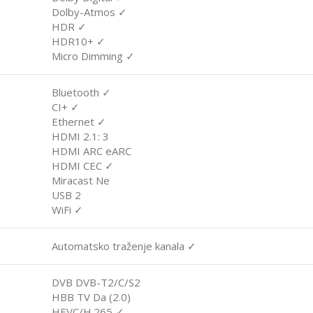
Dolby-Atmos ✓
HDR ✓
HDR10+ ✓
Micro Dimming ✓
Bluetooth ✓
CI+ ✓
Ethernet ✓
HDMI 2.1: 3
HDMI ARC eARC
HDMI CEC ✓
Miracast Ne
USB 2
WiFi ✓
Automatsko traženje kanala ✓
DVB DVB-T2/C/S2
HBB TV Da (2.0)
HEVC/H.265 ✓