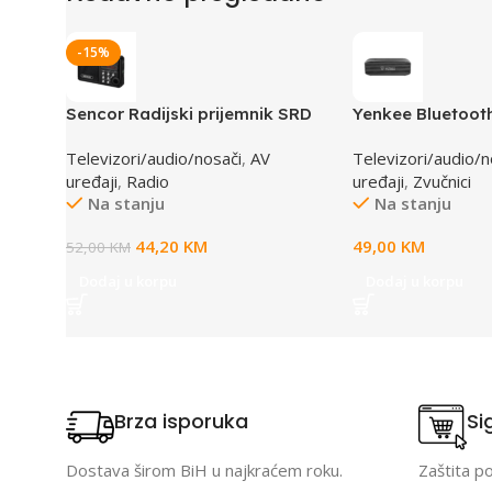
-15%
Sencor Radijski prijemnik SRD
Yenkee Bluetoot
215 B
3010BK
Televizori/audio/nosači
,
AV
Televizori/audio/n
uređaji
,
Radio
uređaji
,
Zvučnici
Na stanju
Na stanju
44,20
KM
49,00
KM
52,00
KM
Dodaj u korpu
Dodaj u korpu
Brza isporuka
Si
Dostava širom BiH u najkraćem roku.
Zaštita p