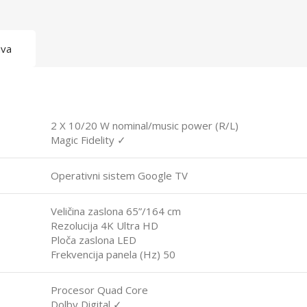
ava
2 X 10/20 W nominal/music power (R/L)
Magic Fidelity ✓
Operativni sistem Google TV
Veličina zaslona 65”/164 cm
Rezolucija 4K Ultra HD
Ploča zaslona LED
Frekvencija panela (Hz) 50
Procesor Quad Core
Dolby Digital ✓