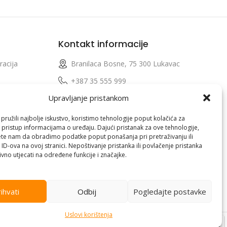
Kontakt informacije
racija
Branilaca Bosne, 75 300 Lukavac
e
+387 35 555 999
Upravljanje pristankom
info@pconer.ba
izvoda
ID: 4210115760008
ružili najbolje iskustvo, koristimo tehnologije poput kolačića za
i pristup informacijama o uređaju. Dajući pristanak za ove tehnologije,
 profila
PDV : 210115760008
te nam da obradimo podatke poput ponašanja pri pretraživanju ili
 ID-ova na ovoj stranici. Nepoštivanje pristanka ili povlačenje pristanka
vno utjecati na određene funkcije i značajke.
ihvati
Odbij
Pogledajte postavke
Uslovi korištenja