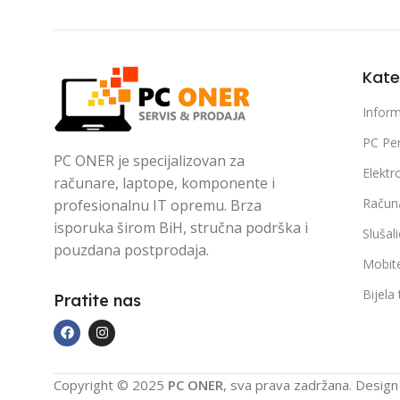
Kate
Inform
PC Per
PC ONER je specijalizovan za
Elektr
računare, laptope, komponente i
Račun
profesionalnu IT opremu. Brza
isporuka širom BiH, stručna podrška i
Slušal
pouzdana postprodaja.
Mobite
Bijela
Pratite nas
Copyright © 2025
PC ONER
, sva prava zadržana. Desig