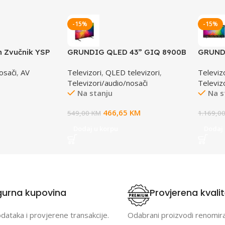
-15%
-15%
h Zvučnik YSP
GRUNDIG QLED 43” GIQ 8900B
GRUNDI
Google TV
Google
osači
,
AV
Televizori
,
QLED televizori
,
Televiz
Televizori/audio/nosači
Televiz
Na stanju
Na s
466,65
KM
549,00
KM
1.169,0
Dodaj u korpu
Dodaj 
gurna kupovina
Provjerena kvali
odataka i provjerene transakcije.
Odabrani proizvodi renomir