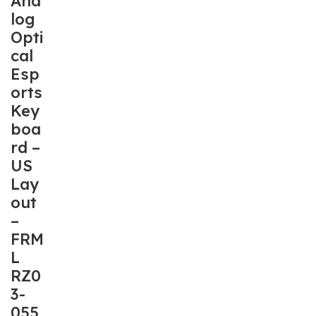
Ana
log
Opti
cal
Esp
orts
Key
boa
rd –
US
Lay
out
–
FRM
L
RZ0
3-
055