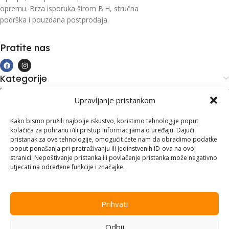
opremu. Brza isporuka širom BiH, stručna
podrška i pouzdana postprodaja.
Pratite nas
Kategorije
Kupovina i podrška
Upravljanje pristankom
Moj račun
Kontakt informacije
Kako bismo pružili najbolje iskustvo, koristimo tehnologije poput
kolačića za pohranu i/ili pristup informacijama o uređaju. Dajući
Branilaca Bosne, 75 300 Lukavac
pristanak za ove tehnologije, omogućit ćete nam da obradimo podatke
poput ponašanja pri pretraživanju ili jedinstvenih ID-ova na ovoj
+387 35 555 999
stranici. Nepoštivanje pristanka ili povlačenje pristanka može negativno
utjecati na određene funkcije i značajke.
info@pconer.ba
ID: 4210115760008
Prihvati
PDV : 210115760008
Odbij