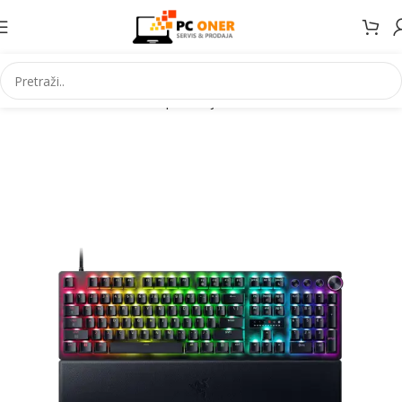
Početna
Informatika
PC periferija
Tastature