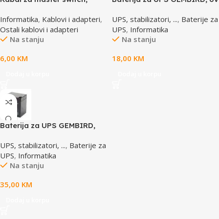
MD6M/MD6M, CC-143-6,
4,5 AH BAT-6V4.5AH
Informatika
,
Kablovi i adapteri
,
UPS, stabilizatori, ...
,
Baterije za
GEMBIRD
Ostali kablovi i adapteri
UPS
,
Informatika
Na stanju
Na stanju
6,00
KM
18,00
KM
Dodaj u korpu
Dodaj u korpu
Baterija za UPS GEMBIRD,
12V 4,5 AH BAT-12V4.5AH
UPS, stabilizatori, ...
,
Baterije za
UPS
,
Informatika
Na stanju
35,00
KM
Dodaj u korpu