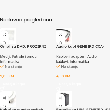
Nedavno pregledano
Omot za DVD, PROZIRNI
Audio kabl GEMBIRD CCA-
14mm, DVD-1P
458, 3,5mm stereo to 2
Mediji
,
Futrole i omoti
,
Kablovi i adapteri
,
Audio
phono, 1,5m
Informatika
kablovi
,
Informatika
Na stanju
Na stanju
1,00
KM
4,00
KM
Dodaj u korpu
Dodaj u korpu
Kabal za master switch,
Baterija za UPS GEMBIRD, 6V