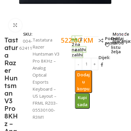
Click to enlarge
SKU:
Metode
Poredi
Dodaj
522,00
KM
Tast
2
Tastatura
004-
plaćanja
proizvod
na
2
na
atur
Razer
listu
62411
na
zalihi
želja
Huntsman V3
a
zalihi
Dijeli:
Pro 8KHz –
Raz
Analog
er
Dodaj
Optical
Hun
u
Esports
tsm
korpu
Keyboard –
an
US Layout –
Kupi
V3
FRML RZ03-
sada
Pro
05530100-
8KH
R3M1
z –