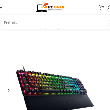
Početna
Informatika
PC periferija
Tastature