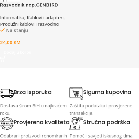
Razvodnik nap.GEMBIRD
SPG3-B-10C, 5 utičnica,
Informatika
,
Kablovi i adapteri
,
prekidač,3m, osigurač,
Produžni kablovi i razvodnici
prenaponska zaštita
Na stanju
24,00
KM
Dodaj u korpu
Brza isporuka
Sigurna kupovina
Dostava širom BiH u najkraćem
Zaštita podataka i provjerene
roku.
transakcije.
Provjerena kvaliteta
Stručna podrška
Odabrani proizvodi renomiranih
Pomoć i savjeti iskusnog tima.