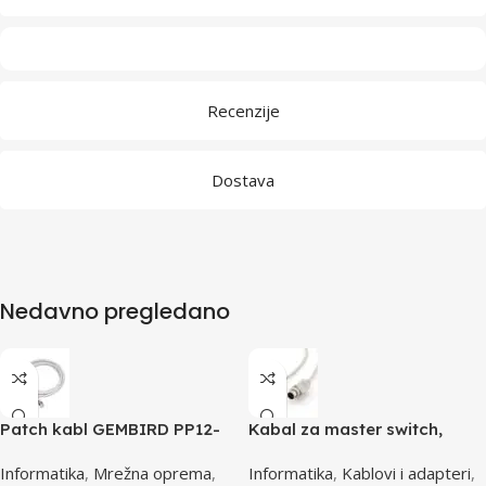
Recenzije
Dostava
Nedavno pregledano
Patch kabl GEMBIRD PP12-
Kabal za master switch,
0.5M, 0,5m, cat.5e, grey
MD6M/MD6M, CC-143-6,
Informatika
,
Mrežna oprema
,
Informatika
,
Kablovi i adapteri
,
GEMBIRD