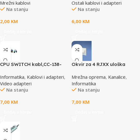
Mrežni kablovi
Ostali kablovi i adapteri
Na stanju
Na stanju
2,00
KM
6,00
KM
Dodaj u korpu
Dodaj u korpu
CPU SWITCH kabl,CC-138-
Okvir za 4 RJXX uloška
6,25M/15M+6M+6M, GEMBIRD
T70FH4IW
Informatika
,
Kablovi i adapteri
,
Mrežna oprema
,
Kanalice
,
Video adapteri
Informatika
Na stanju
Na stanju
7,00
KM
7,00
KM
Dodaj u korpu
Dodaj u korpu