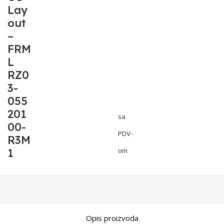
Lay
out
–
FRM
L
RZ0
3-
055
201
sa
00-
PDV-
R3M
1
om
Opis proizvoda