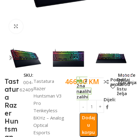
Click to enlarge
SKU:
Metode
Poredi
Dodaj
466,00
KM
Tast
2
Tastatura
004-
plaćanja
proizvod
na
2
na
atur
Razer
listu
62409
na
zalihi
želja
Huntsman V3
a
zalihi
Dijeli:
Pro
Raz
Tenkeyless
er
Dodaj
8KHz – Analog
Hun
u
Optical
tsm
korpu
Esports