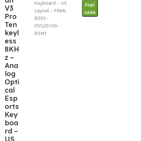
an
Keyboard – US
Kupi
V3
Layout – FRML
sada
Pro
RZ03-
Ten
05520100-
keyl
R3M1
ess
8KH
z –
Ana
log
Opti
cal
Esp
orts
Key
boa
rd –
US