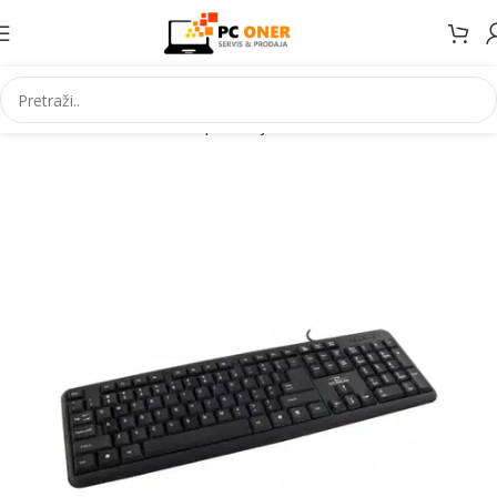
Početna
Informatika
PC periferija
Tastature