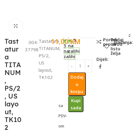
Click to enlarge
SKU:
Metode
Poredi
Dodaj
11,00
KM
Tast
5
Tastatura
004-
plaćanja:
proizvod
na
5
na
atur
TITANUM,
listu
37798
na
zalihi
želja
PS/2,
a
zalihi
Dijeli:
US
TITA
layout,
NUM
Dodaj
TK102
,
u
PS/2
korpu
, US
Kupi
layo
sa
sada
ut,
PDV-
TK10
2
om