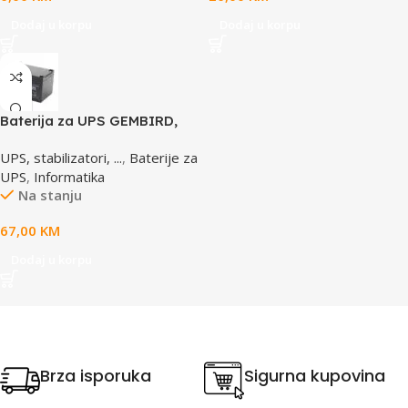
Dodaj u korpu
Dodaj u korpu
Baterija za UPS GEMBIRD,
12V 12 AH BAT-12V12AH
UPS, stabilizatori, ...
,
Baterije za
UPS
,
Informatika
Na stanju
67,00
KM
Dodaj u korpu
Brza isporuka
Sigurna kupovina