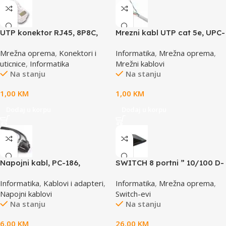
UTP konektor RJ45, 8P8C,
Mrezni kabl UTP cat 5e, UPC-
cat5e
5004E po metru GEMBIRD
Mrežna oprema
,
Konektori i
Informatika
,
Mrežna oprema
,
uticnice
,
Informatika
Mrežni kablovi
Na stanju
Na stanju
1,00
KM
1,00
KM
Dodaj u korpu
Dodaj u korpu
Napojni kabl, PC-186,
SWITCH 8 portni ” 10/100 D-
GEMBIRD, 1,8m
LINK, DES-1008D
Informatika
,
Kablovi i adapteri
,
Informatika
,
Mrežna oprema
,
Napojni kablovi
Switch-evi
Na stanju
Na stanju
6,00
KM
26,00
KM