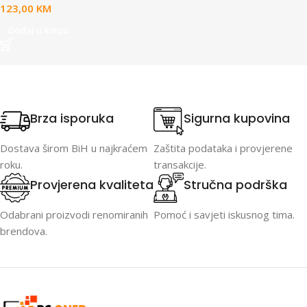
123,00
KM
Dodaj u korpu
Brza isporuka
Sigurna kupovina
Dostava širom BiH u najkraćem
Zaštita podataka i provjerene
roku.
transakcije.
Provjerena kvaliteta
Stručna podrška
Odabrani proizvodi renomiranih
Pomoć i savjeti iskusnog tima.
brendova.