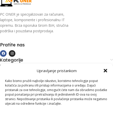
PC ONER je specijalizovan za računare,
laptope, komponente i profesionalnu IT
opremu. Brza isporuka širom BiH, stručna
podrška i pouzdana postprodaja.
Pratite nas
Kategorije
Kupovina i podrška
Upravljanje pristankom
Moj račun
Kontakt informacije
Kako bismo pružili najbolje iskustvo, koristimo tehnologije poput
kolačića za pohranu i/ili pristup informacijama o uređaju. Dajući
Branilaca Bosne, 75 300 Lukavac
pristanak za ove tehnologije, omogućit ćete nam da obradimo podatke
poput ponašanja pri pretraživanju ili jedinstvenih ID-ova na ovoj
+387 35 555 999
stranici. Nepoštivanje pristanka ili povlačenje pristanka može negativno
utjecati na određene funkcije i značajke.
info@pconer.ba