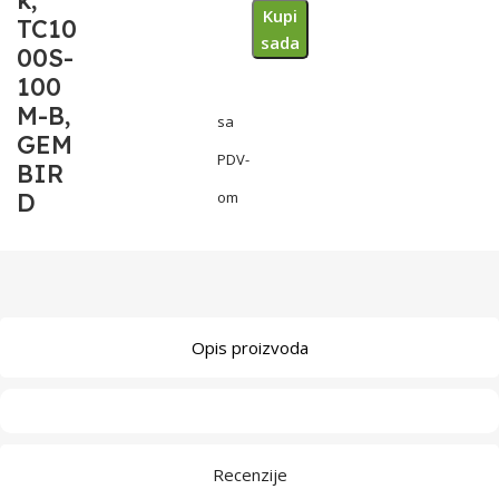
k,
Kupi
TC10
sada
00S-
100
M-B,
sa
GEM
PDV-
BIR
D
om
Opis proizvoda
Recenzije