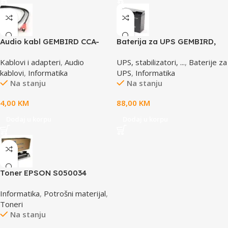
Audio kabl GEMBIRD CCA-
Baterija za UPS GEMBIRD,
458, 3,5mm stereo to 2
12V 17 AH BAT-12V17AH/4
Kablovi i adapteri
,
Audio
UPS, stabilizatori, ...
,
Baterije za
phono, 1,5m
kablovi
,
Informatika
UPS
,
Informatika
Na stanju
Na stanju
4,00
KM
88,00
KM
Dodaj u korpu
Dodaj u korpu
Toner EPSON S050034
yellow, za ACL2000
Informatika
,
Potrošni materijal
,
Toneri
Na stanju