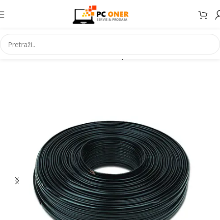
Početna
Informatika
Kablovi i adapteri
Telefonski kablovi