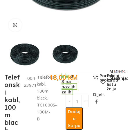
Click to enlarge
SKU:
Metode
Poredi
Dodaj
18,00
KM
Telef
3
Telefonski
004-
plaćanja:
proizvod
na
3
na
onsk
kabl,
listu
23971
na
zalihi
želja
100m
i
zalihi
Dijeli:
black,
kabl,
TC1000S-
100
Dodaj
100M-
m
u
B
blac
korpu