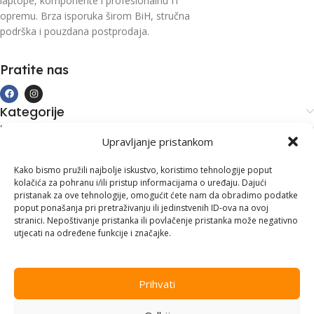
laptope, komponente i profesionalnu IT
opremu. Brza isporuka širom BiH, stručna
podrška i pouzdana postprodaja.
Pratite nas
Kategorije
Kupovina i podrška
Upravljanje pristankom
Moj račun
Kontakt informacije
Kako bismo pružili najbolje iskustvo, koristimo tehnologije poput
kolačića za pohranu i/ili pristup informacijama o uređaju. Dajući
Branilaca Bosne, 75 300 Lukavac
pristanak za ove tehnologije, omogućit ćete nam da obradimo podatke
poput ponašanja pri pretraživanju ili jedinstvenih ID-ova na ovoj
+387 35 555 999
stranici. Nepoštivanje pristanka ili povlačenje pristanka može negativno
utjecati na određene funkcije i značajke.
info@pconer.ba
ID: 4210115760008
Prihvati
PDV : 210115760008