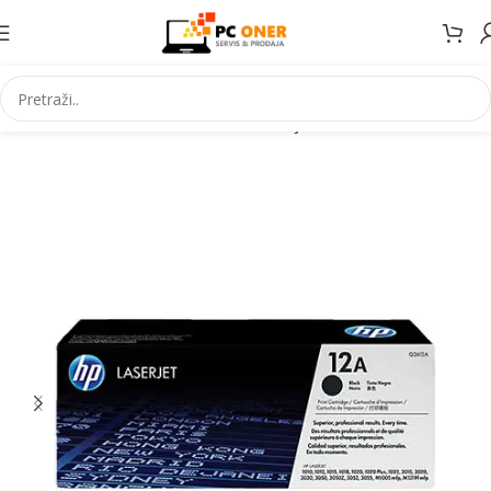
Početna
Informatika
Potrošni materijal
Toneri