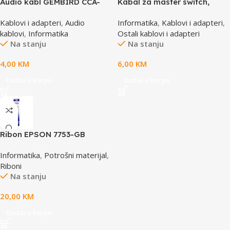
Audio kabl GEMBIRD CCA-
Kabal za master switch,
458, 3,5mm stereo to 2
MD6M/MD6M, CC-143-6,
Kablovi i adapteri
,
Audio
Informatika
,
Kablovi i adapteri
,
phono, 1,5m
GEMBIRD
kablovi
,
Informatika
Ostali kablovi i adapteri
Na stanju
Na stanju
4,00
KM
6,00
KM
Dodaj u korpu
Dodaj u korpu
Ribon EPSON 7753-GB
S015021, LQ 300 350
Informatika
,
Potrošni materijal
,
/4X0/5X0/8X0 (A4)S015633
Riboni
Na stanju
20,00
KM
Dodaj u korpu