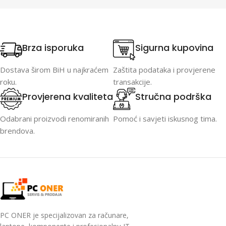
Brza isporuka
Sigurna kupovina
Dostava širom BiH u najkraćem
Zaštita podataka i provjerene
roku.
transakcije.
Provjerena kvaliteta
Stručna podrška
Odabrani proizvodi renomiranih
Pomoć i savjeti iskusnog tima.
brendova.
PC ONER je specijalizovan za računare,