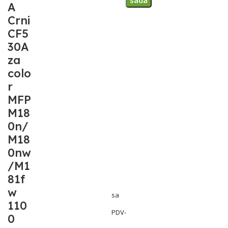
sada
A
Crni
CF5
30A
za
colo
r
MFP
M18
0n/
M18
0nw
/M1
81f
w
sa
110
PDV-
0