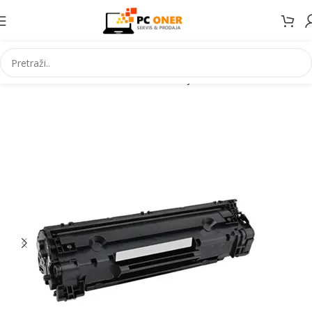
Početna
Informatika
Potrošni materijal
Toneri