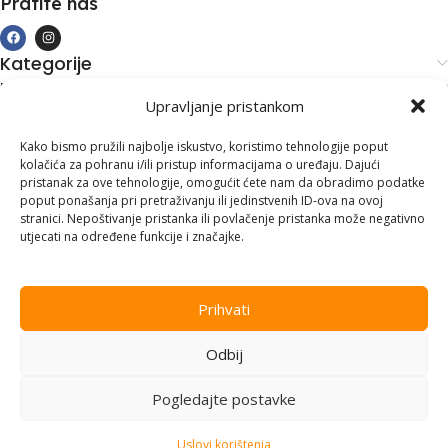
Pratite nas
Kategorije
Kupovina i podrška
Upravljanje pristankom
Moj račun
Kontakt informacije
Kako bismo pružili najbolje iskustvo, koristimo tehnologije poput
kolačića za pohranu i/ili pristup informacijama o uređaju. Dajući
Branilaca Bosne, 75 300 Lukavac
pristanak za ove tehnologije, omogućit ćete nam da obradimo podatke
poput ponašanja pri pretraživanju ili jedinstvenih ID-ova na ovoj
+387 35 555 999
stranici. Nepoštivanje pristanka ili povlačenje pristanka može negativno
utjecati na određene funkcije i značajke.
info@pconer.ba
ID: 4210115760008
Prihvati
PDV : 210115760008
Odbij
Copyright © 2025
PC ONER
, sva prava zadržana. Design by
ED-
Vision
.
Pogledajte postavke
Uslovi korištenja