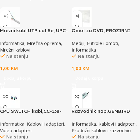
Mrezni kabl UTP cat 5e, UPC-
Omot za DVD, PROZIRNI
5004E po metru GEMBIRD
14mm, DVD-1P
Informatika
,
Mrežna oprema
,
Mediji
,
Futrole i omoti
,
Mrežni kablovi
Informatika
Na stanju
Na stanju
1,00
KM
1,00
KM
Dodaj u korpu
Dodaj u korpu
CPU SWITCH kabl,CC-138-
Razvodnik nap.GEMBIRD
6,25M/15M+6M+6M, GEMBIRD
SPG3-B-15C, 5 uticnica,
Informatika
,
Kablovi i adapteri
,
Informatika
,
Kablovi i adapteri
,
prekidac, 4,5m, osigurač,
Video adapteri
Produžni kablovi i razvodnici
prenaponska zaštita
Na stanju
Na stanju