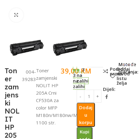
Click to enlarge
SKU:
Metode
Poredi
Dodaj
39,00
KM
Ton
3
Toner
004-
plaćanja:
proizvod
na
3
na
er
zamjenski
listu
39283
na
zalihi
želja
NOLIT HP
zam
zalihi
Dijeli:
205A Crni
jens
CF530A za
ki
Dodaj
color MFP
NOL
u
M180n/M180nw/M181fw
IT
korpu
1100 str.
HP
Kupi
205