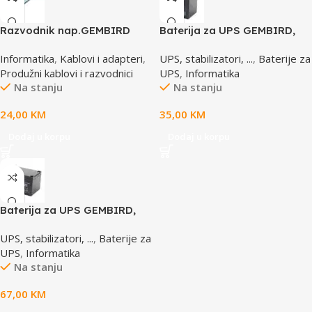
Razvodnik nap.GEMBIRD
Baterija za UPS GEMBIRD,
SPG3-B-10C, 5 utičnica,
12V 4,5 AH BAT-12V4.5AH
Informatika
,
Kablovi i adapteri
,
UPS, stabilizatori, ...
,
Baterije za
prekidač,3m, osigurač,
Produžni kablovi i razvodnici
UPS
,
Informatika
prenaponska zaštita
Na stanju
Na stanju
24,00
KM
35,00
KM
Dodaj u korpu
Dodaj u korpu
Baterija za UPS GEMBIRD,
12V 12 AH BAT-12V12AH
UPS, stabilizatori, ...
,
Baterije za
UPS
,
Informatika
Na stanju
67,00
KM