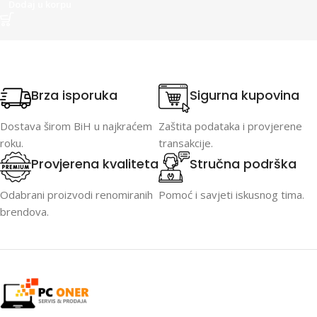
Dodaj u korpu
Brza isporuka
Sigurna kupovina
Dostava širom BiH u najkraćem
Zaštita podataka i provjerene
roku.
transakcije.
Provjerena kvaliteta
Stručna podrška
Odabrani proizvodi renomiranih
Pomoć i savjeti iskusnog tima.
brendova.