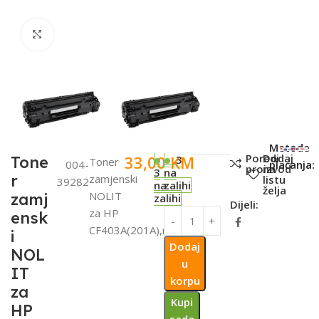
Click to enlarge
SKU:
Metode
Poredi
Dodaj
33,00
KM
Tone
3
Toner
004-
plaćanja:
proizvod
na
3
na
r
zamjenski
listu
39282
na
zalihi
želja
NOLIT
zamj
zalihi
Dijeli:
za HP
ensk
CF403A(201A),magenta
i
Dodaj
NOL
u
IT
korpu
za
Kupi
HP