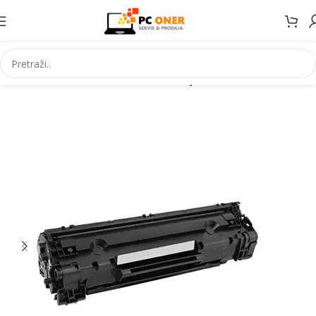
Početna
Informatika
Potrošni materijal
Toneri