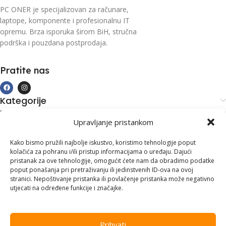
PC ONER je specijalizovan za računare,
laptope, komponente i profesionalnu IT
opremu. Brza isporuka širom BiH, stručna
podrška i pouzdana postprodaja.
Pratite nas
Kategorije
Kupovina i podrška
Upravljanje pristankom
Moj račun
Kontakt informacije
Kako bismo pružili najbolje iskustvo, koristimo tehnologije poput
kolačića za pohranu i/ili pristup informacijama o uređaju. Dajući
Branilaca Bosne, 75 300 Lukavac
pristanak za ove tehnologije, omogućit ćete nam da obradimo podatke
poput ponašanja pri pretraživanju ili jedinstvenih ID-ova na ovoj
+387 35 555 999
stranici. Nepoštivanje pristanka ili povlačenje pristanka može negativno
utjecati na određene funkcije i značajke.
info@pconer.ba
ID: 4210115760008
Prihvati