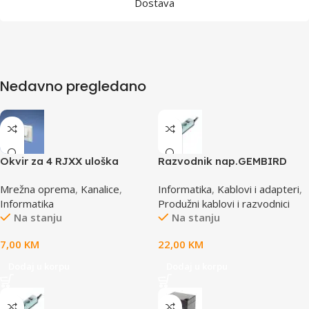
Dostava
Nedavno pregledano
Okvir za 4 RJXX uloška
Razvodnik nap.GEMBIRD
T70FH4IW
SPG3-B-6C, 5 utičnica,
Mrežna oprema
,
Kanalice
,
Informatika
,
Kablovi i adapteri
,
prekidač, 1,8M, osigurač,
Informatika
Produžni kablovi i razvodnici
prenaponska zaštita
Na stanju
Na stanju
7,00
KM
22,00
KM
Dodaj u korpu
Dodaj u korpu