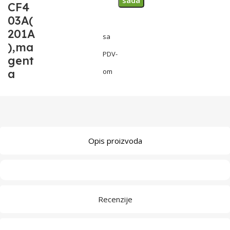
sada
CF4
03A(
201A
sa
),ma
PDV-
gent
a
om
Opis proizvoda
Recenzije