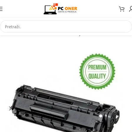
Početna
Informatika
Potrošni materijal
Toneri