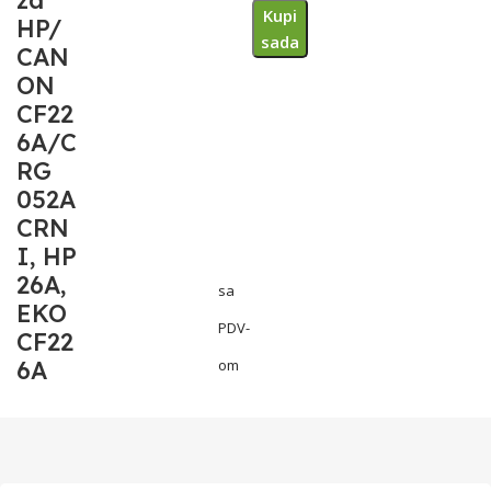
za
Kupi
HP/
sada
CAN
ON
CF22
6A/C
RG
052A
CRN
I, HP
26A,
sa
EKO
PDV-
CF22
6A
om