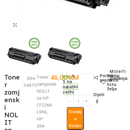
Click to enlarge
SKU:
Metode
Poredi
Dodaj
46,00
KM
Tone
5
Toner
004-
plaćanja:
proizvod
na
5
na
r
zamjenski
listu
34975
na
zalihi
želja
NOLIT
zamj
zalihi
Dijeli:
za HP
ensk
CF226A
i
Dodaj
CRNI,
NOL
u
HP
IT
korpu
26A