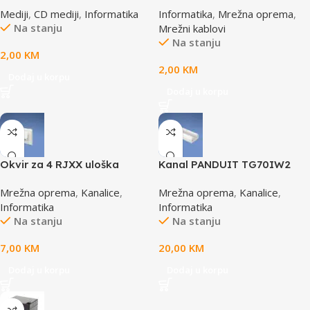
52X, SLIMBOX
0.5M, 0,5m, cat.5e, grey
Mediji
,
CD mediji
,
Informatika
Informatika
,
Mrežna oprema
,
Na stanju
Mrežni kablovi
Na stanju
2,00
KM
2,00
KM
Dodaj u korpu
Dodaj u korpu
Okvir za 4 RJXX uloška
Kanal PANDUIT TG70IW2
T70FH4IW
Mrežna oprema
,
Kanalice
,
Mrežna oprema
,
Kanalice
,
Informatika
Informatika
Na stanju
Na stanju
7,00
KM
20,00
KM
Dodaj u korpu
Dodaj u korpu