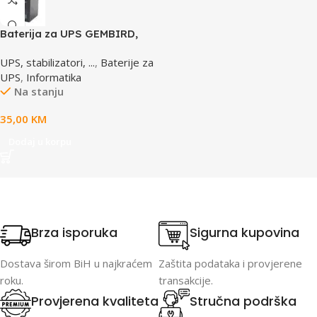
Baterija za UPS GEMBIRD,
12V 4,5 AH BAT-12V4.5AH
UPS, stabilizatori, ...
,
Baterije za
UPS
,
Informatika
Na stanju
35,00
KM
Dodaj u korpu
Brza isporuka
Sigurna kupovina
Dostava širom BiH u najkraćem
Zaštita podataka i provjerene
roku.
transakcije.
Provjerena kvaliteta
Stručna podrška