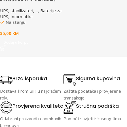
12V 4,5 AH BAT-12V4.5AH
UPS, stabilizatori, ...
,
Baterije za
UPS
,
Informatika
Na stanju
35,00
KM
Dodaj u korpu
Brza isporuka
Sigurna kupovina
Dostava širom BiH u najkraćem
Zaštita podataka i provjerene
roku.
transakcije.
Provjerena kvaliteta
Stručna podrška
Odabrani proizvodi renomiranih
Pomoć i savjeti iskusnog tima.
brendova.