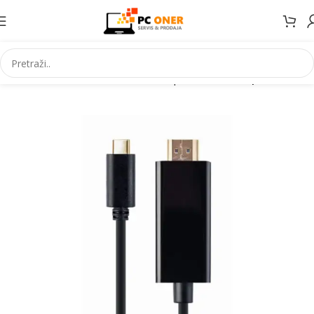
Početna
Informatika
Kablovi i adapteri
Video adapteri