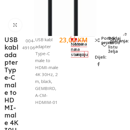
Click to enlarge
SKU:
Metode
Poredi
Dodaj
23,00
KM
USB
USB kabl
004-
plaćanja:
proizvod
na
Nema
Nema
kabl
adapter
listu
49106
na
na
želja
Type-C
ada
stanju
stanju
Dijeli:
male to
pter
HDMI-male
Typ
4K 30Hz, 2
e-C
m, black,
mal
GEMBIRD,
e to
A-CM-
HD
HDMIM-01
MI-
mal
e 4K