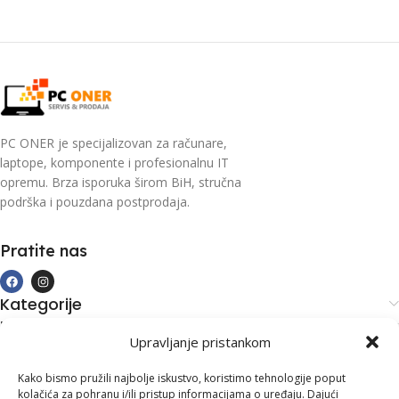
PC ONER je specijalizovan za računare,
laptope, komponente i profesionalnu IT
opremu. Brza isporuka širom BiH, stručna
podrška i pouzdana postprodaja.
Pratite nas
Kategorije
Kupovina i podrška
Upravljanje pristankom
Moj račun
Kontakt informacije
Kako bismo pružili najbolje iskustvo, koristimo tehnologije poput
kolačića za pohranu i/ili pristup informacijama o uređaju. Dajući