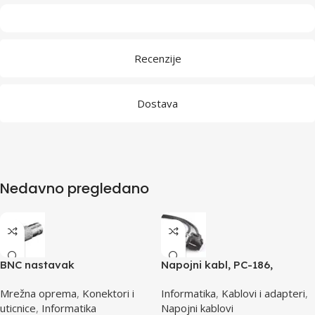
Recenzije
Dostava
Nedavno pregledano
BNC nastavak
Napojni kabl, PC-186,
GEMBIRD, 1,8m
Mrežna oprema
,
Konektori i
Informatika
,
Kablovi i adapteri
,
uticnice
,
Informatika
Napojni kablovi