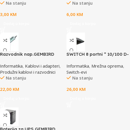
Na stanju
Na stanju
3,00
KM
6,00
KM
Dodaj u korpu
Dodaj u korpu
Razvodnik nap.GEMBIRD
SWITCH 8 portni ” 10/100 D-
SPG3-B-6C, 5 utičnica,
LINK, DES-1008D
Informatika
,
Kablovi i adapteri
,
Informatika
,
Mrežna oprema
,
prekidač, 1,8M, osigurač,
Produžni kablovi i razvodnici
Switch-evi
prenaponska zaštita
Na stanju
Na stanju
22,00
KM
26,00
KM
Dodaj u korpu
Dodaj u korpu
Baterija za UPS GEMBIRD,