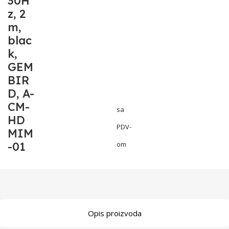
30H
z, 2
m,
blac
k,
GEM
BIR
D, A-
CM-
sa
HD
PDV-
MIM
-01
om
Opis proizvoda