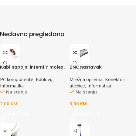
Nedavno pregledano
Kabl napojni interni Y molex,
BNC nastavak
GEMBIRD CC-PSU-1 molex
PC komponente
,
Kablovi
,
Mrežna oprema
,
Konektori i
4pin 1x female to 2x male
Informatika
uticnice
,
Informatika
Na stanju
Na stanju
2,00
KM
3,00
KM
Dodaj u korpu
Dodaj u korpu