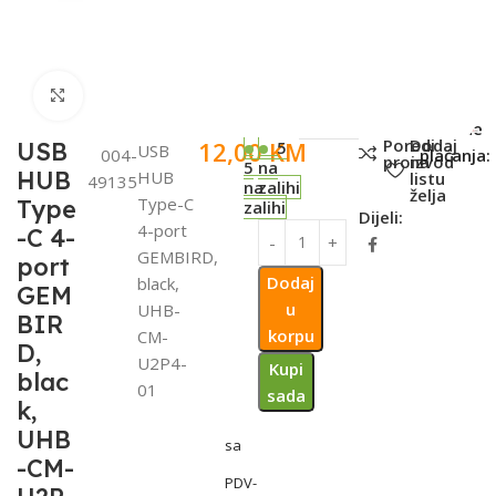
Click to enlarge
SKU:
Metode
Poredi
Dodaj
12,00
KM
USB
5
USB
004-
plaćanja:
proizvod
na
5
na
HUB
HUB
listu
49135
na
zalihi
želja
Type-C
Type
zalihi
Dijeli:
4-port
-C 4-
GEMBIRD,
port
Dodaj
black,
GEM
u
UHB-
BIR
korpu
CM-
D,
U2P4-
Kupi
blac
01
sada
k,
UHB
sa
-CM-
PDV-