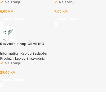
Na stanju
Na stanju
6,00
KM
7,00
KM
Dodaj u korpu
Dodaj u korpu
Razvodnik nap.GEMBIRD
SPG3-B-15C, 5 uticnica,
Informatika
,
Kablovi i adapteri
,
prekidac, 4,5m, osigurač,
Produžni kablovi i razvodnici
prenaponska zaštita
Na stanju
29,00
KM
Dodaj u korpu