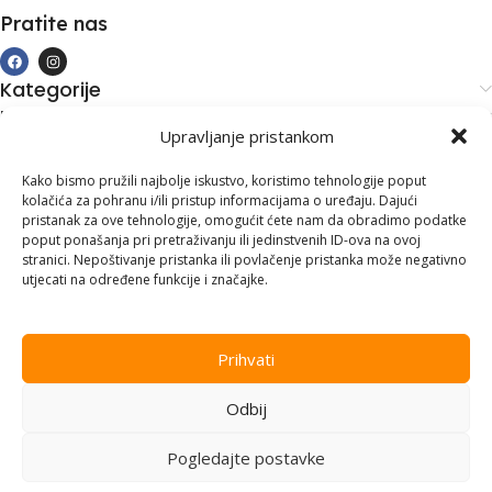
Pratite nas
Kategorije
Kupovina i podrška
Upravljanje pristankom
Moj račun
Kontakt informacije
Kako bismo pružili najbolje iskustvo, koristimo tehnologije poput
kolačića za pohranu i/ili pristup informacijama o uređaju. Dajući
Branilaca Bosne, 75 300 Lukavac
pristanak za ove tehnologije, omogućit ćete nam da obradimo podatke
poput ponašanja pri pretraživanju ili jedinstvenih ID-ova na ovoj
+387 35 555 999
stranici. Nepoštivanje pristanka ili povlačenje pristanka može negativno
utjecati na određene funkcije i značajke.
info@pconer.ba
ID: 4210115760008
Prihvati
PDV : 210115760008
Odbij
Copyright © 2025
PC ONER
, sva prava zadržana. Design by
ED-
Vision
.
Pogledajte postavke