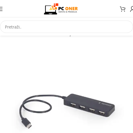
Početna
Informatika
USB uredaji
USB hub-ovi