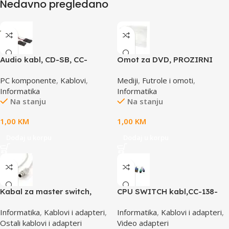
Nedavno pregledano
Audio kabl, CD-SB, CC-
Omot za DVD, PROZIRNI
AUDIO, GEMBIRD
14mm, DVD-1P
PC komponente
,
Kablovi
,
Mediji
,
Futrole i omoti
,
Informatika
Informatika
Na stanju
Na stanju
1,00
KM
1,00
KM
Dodaj u korpu
Dodaj u korpu
Kabal za master switch,
CPU SWITCH kabl,CC-138-
MD6M/MD6M, CC-143-6,
6,25M/15M+6M+6M, GEMBIRD
Informatika
,
Kablovi i adapteri
,
Informatika
,
Kablovi i adapteri
,
GEMBIRD
Ostali kablovi i adapteri
Video adapteri