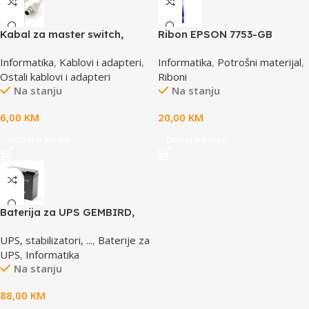
Kabal za master switch,
Ribon EPSON 7753-GB
MD6M/MD6M, CC-143-6,
S015021, LQ 300 350
Informatika
,
Kablovi i adapteri
,
Informatika
,
Potrošni materijal
,
GEMBIRD
/4X0/5X0/8X0 (A4)S015633
Ostali kablovi i adapteri
Riboni
Na stanju
Na stanju
6,00
KM
20,00
KM
Dodaj u korpu
Dodaj u korpu
Baterija za UPS GEMBIRD,
12V 17 AH BAT-12V17AH/4
UPS, stabilizatori, ...
,
Baterije za
UPS
,
Informatika
Na stanju
88,00
KM