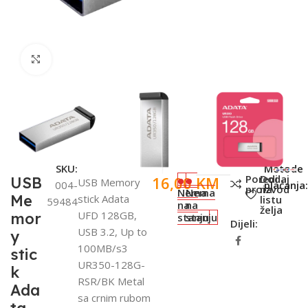
Click to enlarge
SKU:
Metode
Poredi
Dodaj
16,00
KM
USB
USB Memory
004-
plaćanja:
proizvod
na
Nema
Nema
Me
stick Adata
listu
59484
na
na
želja
UFD 128GB,
mor
stanju
stanju
Dijeli:
USB 3.2, Up to
y
100MB/s3
stic
UR350-128G-
k
RSR/BK Metal
Ada
sa crnim rubom