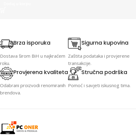
Dodaj u korpu
Brza isporuka
Sigurna kupovina
Dostava širom BiH u najkraćem
Zaštita podataka i provjerene
roku.
transakcije.
Provjerena kvaliteta
Stručna podrška
Odabrani proizvodi renomiranih
Pomoć i savjeti iskusnog tima.
brendova.