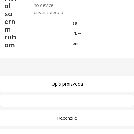
al
no device
driver needed
sa
crni
sa
m
PDV-
rub
om
om
Opis proizvoda
Recenzije