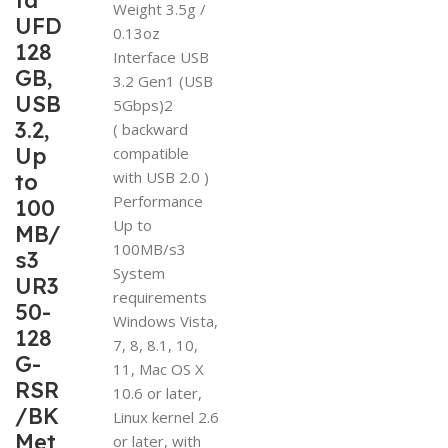
ta
Weight 3.5g /
UFD
0.13oz
128
Interface USB
GB,
3.2 Gen1 (USB
USB
5Gbps)2
3.2,
( backward
Up
compatible
with USB 2.0 )
to
Performance
100
Up to
MB/
100MB/s3
s3
System
UR3
requirements
50-
Windows Vista,
128
7, 8, 8.1, 10,
G-
11, Mac OS X
RSR
10.6 or later,
/BK
Linux kernel 2.6
Met
or later, with