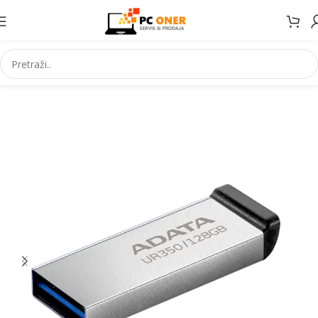
Početna
Informatika
USB stick. i mem. kartice
USB stickovi