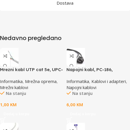
Dostava
Nedavno pregledano
Mrezni kabl UTP cat 5e, UPC-
Napojni kabl, PC-186,
5004E po metru GEMBIRD
GEMBIRD, 1,8m
Informatika
,
Mrežna oprema
,
Informatika
,
Kablovi i adapteri
,
Mrežni kablovi
Napojni kablovi
Na stanju
Na stanju
1,00
KM
6,00
KM
Dodaj u korpu
Dodaj u korpu