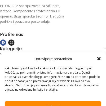
PC ONER je specijalizovan za računare,
laptope, komponente i profesionalnu IT
opremu. Brza isporuka širom BiH, stručna
podrška i pouzdana postprodaja.
Pratite nas
Kategorije
Kupovina i podrška
Upravljanje pristankom
Moj račun
Kontakt informacije
Kako bismo pružili najbolje iskustvo, koristimo tehnologije poput
kolačića za pohranu i/ili pristup informacijama o uređaju. Dajući
Branilaca Bosne, 75 300 Lukavac
pristanak za ove tehnologije, omogućit ćete nam da obradimo podatke
poput ponašanja pri pretraživanju ili jedinstvenih ID-ova na ovoj
+387 35 555 999
stranici. Nepoštivanje pristanka ili povlačenje pristanka može negativno
utjecati na određene funkcije i značajke.
info@pconer.ba
ID: 4210115760008