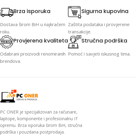
Brza isporuka
Sigurna kupovina
Dostava širom BiH u najkraćem
Zaštita podataka i provjerene
roku.
transakcije.
Provjerena kvaliteta
Stručna podrška
Odabrani proizvodi renomiranih
Pomoć i savjeti iskusnog tima.
brendova.
PC ONER je specijalizovan za računare,
laptope, komponente i profesionalnu IT
opremu. Brza isporuka širom BiH, stručna
podrška i pouzdana postprodaja.