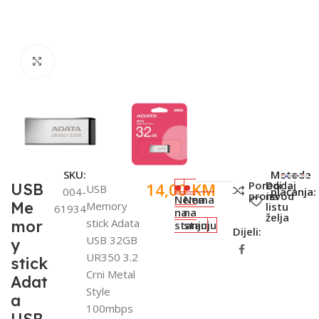
Click to enlarge
SKU:
Metode
Poredi
Dodaj
14,00
KM
USB
USB
004-
plaćanja:
proizvod
na
Nema
Nema
Me
Memory
listu
61934
na
na
želja
stick Adata
mor
stanju
stanju
Dijeli:
USB 32GB
y
UR350 3.2
stick
Crni Metal
Adat
Style
a
100mbps