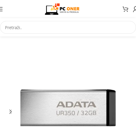
Početna
Informatika
USB stick. i mem. kartice
USB stickovi