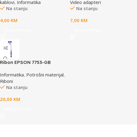
kablovi
,
Informatika
Video adapteri
Na stanju
Na stanju
4,00
KM
7,00
KM
Dodaj u korpu
Dodaj u korpu
Ribon EPSON 7753-GB
S015021, LQ 300 350
Informatika
,
Potrošni materijal
,
/4X0/5X0/8X0 (A4)S015633
Riboni
Na stanju
20,00
KM
Dodaj u korpu