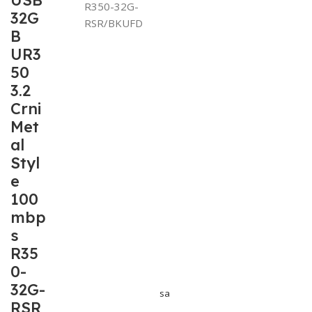
USB
R350-32G-
32G
RSR/BKUFD
B
UR3
50
3.2
Crni
Met
al
Styl
e
100
mbp
s
R35
0-
32G-
sa
RSR