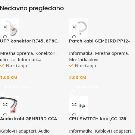
Nedavno pregledano
UTP konektor RJ45, 8P8C,
Patch kabl GEMBIRD PP12-
cat5e
0.5M, 0,5m, cat.5e, grey
Mrežna oprema
,
Konektori i
Informatika
,
Mrežna oprema
,
uticnice
,
Informatika
Mrežni kablovi
Na stanju
Na stanju
1,00
KM
2,00
KM
Dodaj u korpu
Dodaj u korpu
Audio kabl GEMBIRD CCA-
CPU SWITCH kabl,CC-138-
458, 3,5mm stereo to 2
6,25M/15M+6M+6M, GEMBIRD
Kablovi i adapteri
,
Audio
Informatika
,
Kablovi i adapteri
,
phono, 1,5m