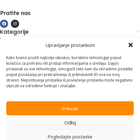
Pratite nas
Kategorije
Kupovina i podrška
Upravljanje pristankom
Moj račun
Kontakt informacije
Kako bismo pružili najbolje iskustvo, koristimo tehnologije poput
kolačića za pohranu i/ili pristup informacijama o uređaju. Dajući
Branilaca Bosne, 75 300 Lukavac
pristanak za ove tehnologije, omogućit ćete nam da obradimo podatke
poput ponašanja pri pretraživanju ili jedinstvenih ID-ova na ovoj
+387 35 555 999
stranici. Nepoštivanje pristanka ili povlačenje pristanka može negativno
utjecati na određene funkcije i značajke.
info@pconer.ba
ID: 4210115760008
Prihvati
PDV : 210115760008
Odbij
Copyright © 2025
PC ONER
, sva prava zadržana. Design by
ED-
Vision
.
Pogledajte postavke