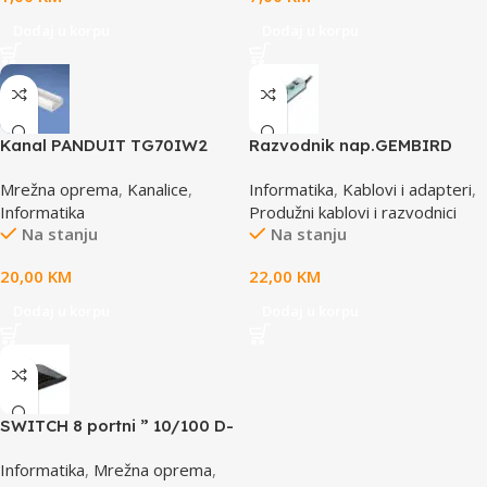
Dodaj u korpu
Dodaj u korpu
Kanal PANDUIT TG70IW2
Razvodnik nap.GEMBIRD
SPG3-B-6C, 5 utičnica,
Mrežna oprema
,
Kanalice
,
Informatika
,
Kablovi i adapteri
,
prekidač, 1,8M, osigurač,
Informatika
Produžni kablovi i razvodnici
prenaponska zaštita
Na stanju
Na stanju
20,00
KM
22,00
KM
Dodaj u korpu
Dodaj u korpu
SWITCH 8 portni ” 10/100 D-
LINK, DES-1008D
Informatika
,
Mrežna oprema
,