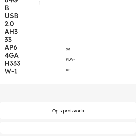
64G
1
B
USB
2.0
AH3
33
AP6
sa
4GA
PDV-
H333
W-1
om
Opis proizvoda