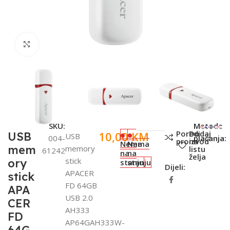
Click to enlarge
SKU:
Metode
Poredi
Dodaj
10,00
KM
USB
USB
004-
plaćanja:
proizvod
na
Nema
Nema
mem
memory
listu
61242
na
na
želja
stick
ory
stanju
stanju
Dijeli:
APACER
stick
FD 64GB
APA
USB 2.0
CER
AH333
FD
AP64GAH333W-