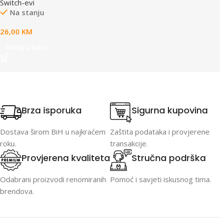
Switch-evi
Na stanju
26,00
KM
Dodaj u korpu
Brza isporuka
Sigurna kupovina
Dostava širom BiH u najkraćem
Zaštita podataka i provjerene
roku.
transakcije.
Provjerena kvaliteta
Stručna podrška
Odabrani proizvodi renomiranih
Pomoć i savjeti iskusnog tima.
brendova.