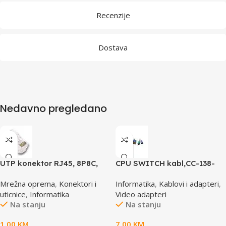
Recenzije
Dostava
Nedavno pregledano
UTP konektor RJ45, 8P8C,
CPU SWITCH kabl,CC-138-
cat5e
6,25M/15M+6M+6M, GEMBIRD
Mrežna oprema
,
Konektori i
Informatika
,
Kablovi i adapteri
,
uticnice
,
Informatika
Video adapteri
Na stanju
Na stanju
1,00
KM
7,00
KM