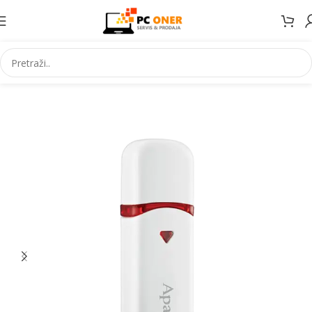
Početna
Informatika
USB stick. i mem. kartice
USB stickovi