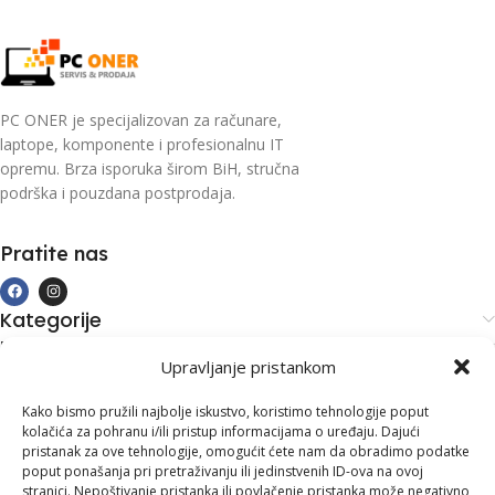
PC ONER je specijalizovan za računare,
laptope, komponente i profesionalnu IT
opremu. Brza isporuka širom BiH, stručna
podrška i pouzdana postprodaja.
Pratite nas
Kategorije
Kupovina i podrška
Upravljanje pristankom
Moj račun
Kontakt informacije
Kako bismo pružili najbolje iskustvo, koristimo tehnologije poput
kolačića za pohranu i/ili pristup informacijama o uređaju. Dajući
Branilaca Bosne, 75 300 Lukavac
pristanak za ove tehnologije, omogućit ćete nam da obradimo podatke
poput ponašanja pri pretraživanju ili jedinstvenih ID-ova na ovoj
+387 35 555 999
stranici. Nepoštivanje pristanka ili povlačenje pristanka može negativno