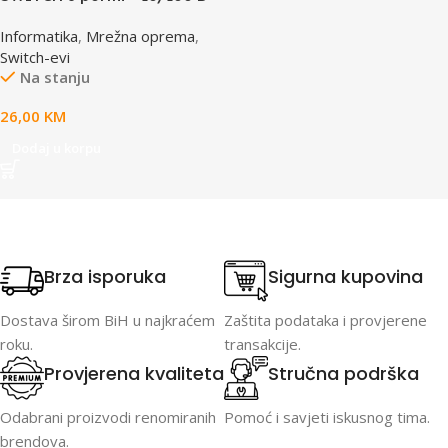
LINK, DES-1008D
Informatika
,
Mrežna oprema
,
Switch-evi
Na stanju
26,00
KM
Dodaj u korpu
Brza isporuka
Sigurna kupovina
Dostava širom BiH u najkraćem
Zaštita podataka i provjerene
roku.
transakcije.
Provjerena kvaliteta
Stručna podrška
Odabrani proizvodi renomiranih
Pomoć i savjeti iskusnog tima.
brendova.