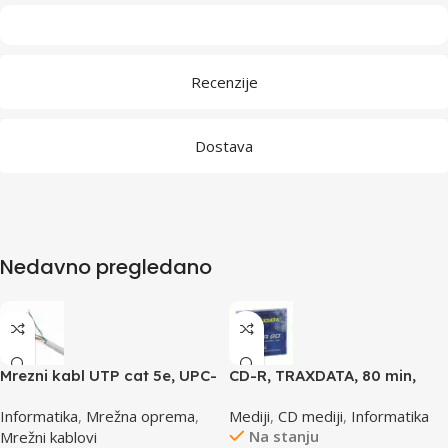
Recenzije
Dostava
Nedavno pregledano
Mrezni kabl UTP cat 5e, UPC-
CD-R, TRAXDATA, 80 min,
5004E po metru GEMBIRD
52X, SLIMBOX
Informatika
,
Mrežna oprema
,
Mediji
,
CD mediji
,
Informatika
Na stanju
Mrežni kablovi