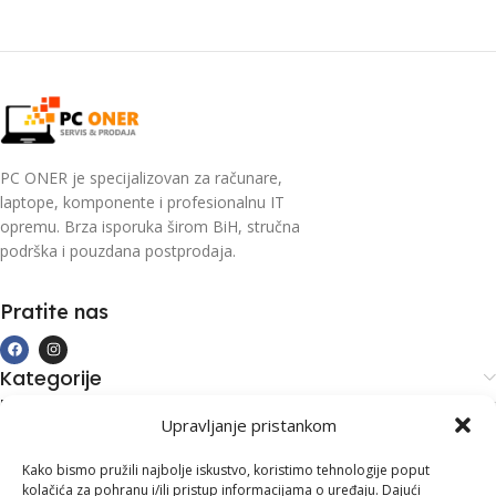
PC ONER je specijalizovan za računare,
laptope, komponente i profesionalnu IT
opremu. Brza isporuka širom BiH, stručna
podrška i pouzdana postprodaja.
Pratite nas
Kategorije
Kupovina i podrška
Upravljanje pristankom
Moj račun
Kontakt informacije
Kako bismo pružili najbolje iskustvo, koristimo tehnologije poput
kolačića za pohranu i/ili pristup informacijama o uređaju. Dajući