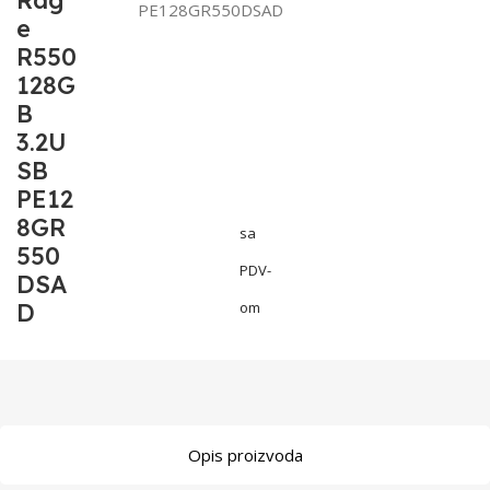
Rag
PE128GR550DSAD
e
R550
128G
B
3.2U
SB
PE12
8GR
sa
550
PDV-
DSA
D
om
Opis proizvoda