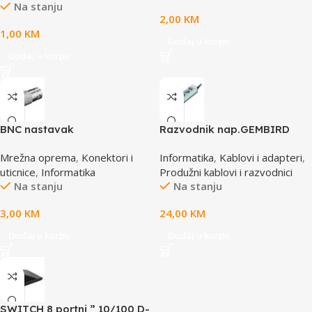
Na stanju
2,00
KM
1,00
KM
Dodaj u korpu
Dodaj u korpu
BNC nastavak
Razvodnik nap.GEMBIRD
SPG3-B-10C, 5 utičnica,
Mrežna oprema
,
Konektori i
Informatika
,
Kablovi i adapteri
,
prekidač,3m, osigurač,
uticnice
,
Informatika
Produžni kablovi i razvodnici
prenaponska zaštita
Na stanju
Na stanju
3,00
KM
24,00
KM
Dodaj u korpu
Dodaj u korpu
SWITCH 8 portni ” 10/100 D-