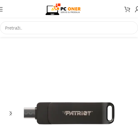
Početna
Informatika
USB stick. i mem. kartice
USB stickovi