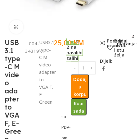
Click to enlarge
SKU:
Metode
Poredi
Dodaj
25,00
KM
USB
2
USB3.1
004-
plaćanja:
proizvod
na
2
na
3.1
type-
listu
34319
na
zalihi
želja
C M
type
zalihi
Dijeli:
video
-C M
adapter
vide
Dodaj
to
o
u
VGA F,
ada
korpu
E-
pter
Green
Kupi
to
sada
VGA
sa
F, E-
PDV-
Gree
om