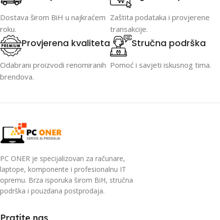
Dostava širom BiH u najkraćem
Zaštita podataka i provjerene
roku.
transakcije.
Provjerena kvaliteta
Stručna podrška
Odabrani proizvodi renomiranih
Pomoć i savjeti iskusnog tima.
brendova.
PC ONER je specijalizovan za računare,
laptope, komponente i profesionalnu IT
opremu. Brza isporuka širom BiH, stručna
podrška i pouzdana postprodaja.
Pratite nas