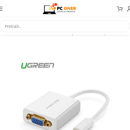
Početna
Informatika
Kablovi i adapteri
Video adapteri