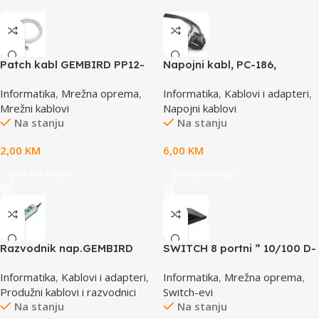
Patch kabl GEMBIRD PP12-
Napojni kabl, PC-186,
0.5M, 0,5m, cat.5e, grey
GEMBIRD, 1,8m
Informatika
,
Mrežna oprema
,
Informatika
,
Kablovi i adapteri
,
Mrežni kablovi
Napojni kablovi
Na stanju
Na stanju
2,00
KM
6,00
KM
Dodaj u korpu
Dodaj u korpu
Razvodnik nap.GEMBIRD
SWITCH 8 portni ” 10/100 D-
SPG3-B-6C, 5 utičnica,
LINK, DES-1008D
Informatika
,
Kablovi i adapteri
,
Informatika
,
Mrežna oprema
,
prekidač, 1,8M, osigurač,
Produžni kablovi i razvodnici
Switch-evi
prenaponska zaštita
Na stanju
Na stanju