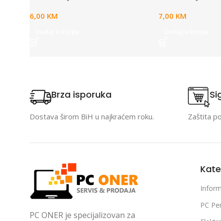
6,00
KM
7,00
KM
Dodaj u korpu
Dodaj u korpu
Brza isporuka
Si
Dostava širom BiH u najkraćem roku.
Zaštita p
Kate
Inform
PC Per
PC ONER je specijalizovan za