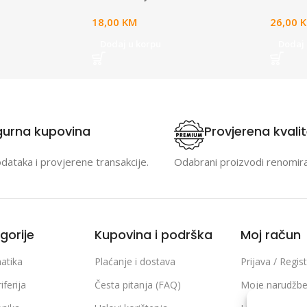
18,00
KM
26,00
Dodaj u korpu
Dodaj 
gurna kupovina
Provjerena kvali
odataka i provjerene transakcije.
Odabrani proizvodi renomir
gorije
Kupovina i podrška
Moj račun
atika
Plaćanje i dostava
Prijava / Regist
iferija
Česta pitanja (FAQ)
Moje narudžb