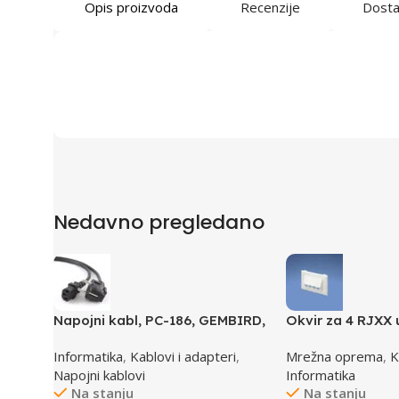
Opis proizvoda
Recenzije
Dost
Nedavno pregledano
Napojni kabl, PC-186, GEMBIRD,
Okvir za 4 RJXX 
1,8m
T70FH4IW
Informatika
,
Kablovi i adapteri
,
Mrežna oprema
,
K
Napojni kablovi
Informatika
Na stanju
Na stanju