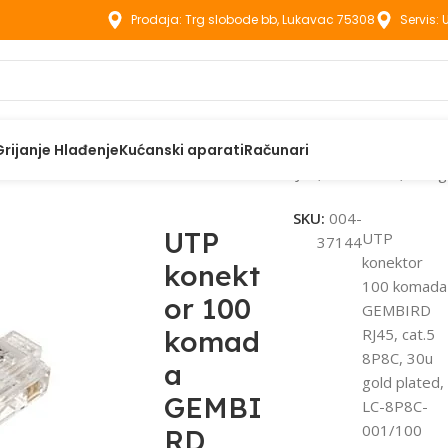
Prodaja: Trg slobode bb, Lukavac 75308
Servis:
Grijanje Hlađenje
Kućanski aparati
Računari
ice
UTP konektor 100 komada GEMBIRD RJ45, cat.5 8P8C, 30u g
SKU:
004-
UTP
UTP
37144
konektor
konekt
100 komada
or 100
GEMBIRD
komad
RJ45, cat.5
8P8C, 30u
a
gold plated,
GEMBI
LC-8P8C-
001/100
RD