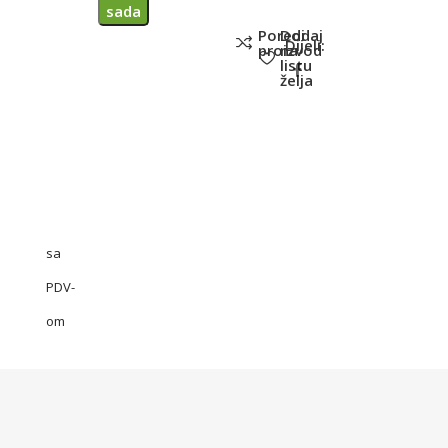
sada
Poredi
Dodaj
Dijeli:
proizvod
na
listu
želja
sa
PDV-
om