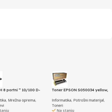
 8 portni ” 10/100 D-
Toner EPSON S050034 yellow,
DES-1008D
za ACL2000
tika
,
Mrežna oprema
,
Informatika
,
Potrošni materijal
,
evi
Toneri
tanju
Na stanju