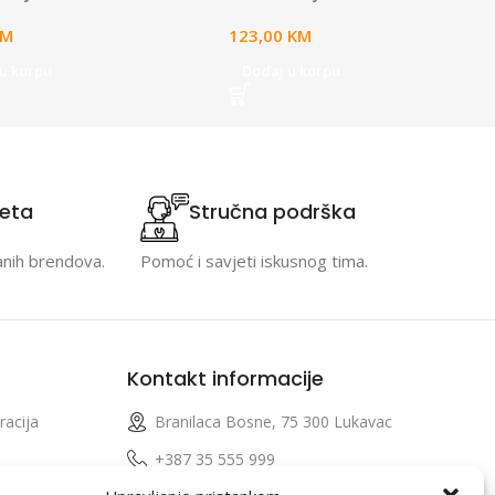
KM
123,00
KM
u korpu
Dodaj u korpu
teta
Stručna podrška
anih brendova.
Pomoć i savjeti iskusnog tima.
Kontakt informacije
racija
Branilaca Bosne, 75 300 Lukavac
e
+387 35 555 999