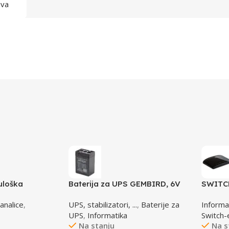
ava
uloška
Baterija za UPS GEMBIRD, 6V
SWITCH
4,5 AH BAT-6V4.5AH
LINK, 
analice
,
UPS, stabilizatori, ...
,
Baterije za
Informa
UPS
,
Informatika
Switch-
Na stanju
Na s