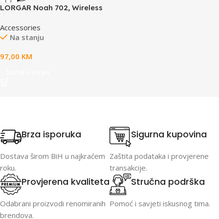
LORGAR Noah 702, Wireless
Gaming Headset, black
Accessories
Na stanju
97,00
KM
Dodaj u korpu
Brza isporuka
Sigurna kupovina
Dostava širom BiH u najkraćem
Zaštita podataka i provjerene
roku.
transakcije.
Provjerena kvaliteta
Stručna podrška
Odabrani proizvodi renomiranih
Pomoć i savjeti iskusnog tima.
brendova.