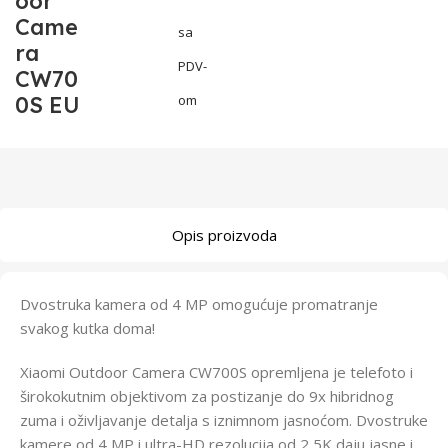
oor
Came
sa
ra
PDV-
CW70
0S EU
om
Opis proizvoda
Dvostruka kamera od 4 MP omogućuje promatranje
svakog kutka doma!
Xiaomi Outdoor Camera CW700S opremljena je telefoto i
širokokutnim objektivom za postizanje do 9x hibridnog
zuma i oživljavanje detalja s iznimnom jasnoćom. Dvostruke
kamere od 4 MP i ultra-HD rezolucija od 2,5K daju jasne i