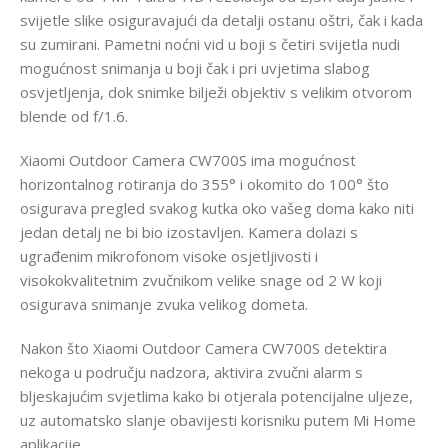
svijetle slike osiguravajući da detalji ostanu oštri, čak i kada
su zumirani. Pametni noćni vid u boji s četiri svijetla nudi
mogućnost snimanja u boji čak i pri uvjetima slabog
osvjetljenja, dok snimke bilježi objektiv s velikim otvorom
blende od f/1.6.
Xiaomi Outdoor Camera CW700S ima mogućnost
horizontalnog rotiranja do 355° i okomito do 100° što
osigurava pregled svakog kutka oko vašeg doma kako niti
jedan detalj ne bi bio izostavljen. Kamera dolazi s
ugrađenim mikrofonom visoke osjetljivosti i
visokokvalitetnim zvučnikom velike snage od 2 W koji
osigurava snimanje zvuka velikog dometa.
Nakon što Xiaomi Outdoor Camera CW700S detektira
nekoga u području nadzora, aktivira zvučni alarm s
bljeskajućim svjetlima kako bi otjerala potencijalne uljeze,
uz automatsko slanje obavijesti korisniku putem Mi Home
aplikacije.