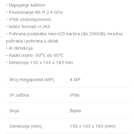
• Napajanje kablom
• Povezivanje Wi-Fi 2.4 GHz
• IP66 vodootpornost
• Video formati H.265
• Pohrana podataka: microSD kartica (do 256GB); mrežna
pohrana i pohrana u oblak
• AI detekcija
• Radni uvjeti -30°C do 60°C
• Dimenzije 150 x 103 x 185 mm
Broj megapixela (MP)
4 MP
IP zaštita
IP66
Boja
Bijela
Dimenzije (mm)
150 x 103 x 185 (mm)