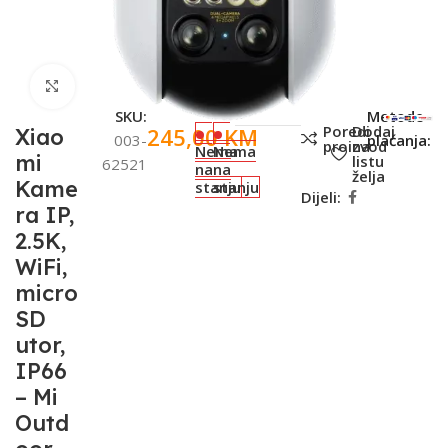
Click to enlarge
SKU:
Metode
Poredi
Dodaj
245,00
KM
Xiao
003-
plaćanja:
proizvod
na
Nema
Nema
mi
listu
62521
na
na
želja
Kame
stanju
stanju
Dijeli:
ra IP,
2.5K,
WiFi,
micro
SD
utor,
IP66
– Mi
Outd