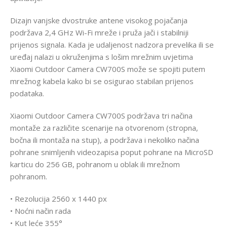
Dizajn vanjske dvostruke antene visokog pojačanja
podržava 2,4 GHz Wi-Fi mreže i pruža jači i stabilniji
prijenos signala. Kada je udaljenost nadzora prevelika ili se
uređaj nalazi u okruženjima s lošim mrežnim uvjetima
Xiaomi Outdoor Camera CW700S može se spojiti putem
mrežnog kabela kako bi se osigurao stabilan prijenos
podataka.
Xiaomi Outdoor Camera CW700S podržava tri načina
montaže za različite scenarije na otvorenom (stropna,
bočna ili montaža na stup), a podržava i nekoliko načina
pohrane snimljenih videozapisa poput pohrane na MicroSD
karticu do 256 GB, pohranom u oblak ili mrežnom
pohranom.
• Rezolucija 2560 x 1440 px
• Noćni način rada
• Kut leće 355°