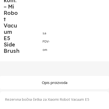
kom.
– Mi
Robo
t
Vacu
um
sa
E5
PDV-
Side
Brush
om
Opis proizvoda
Rezervna bočna četka za Xiaomi Robot Vacuum E5