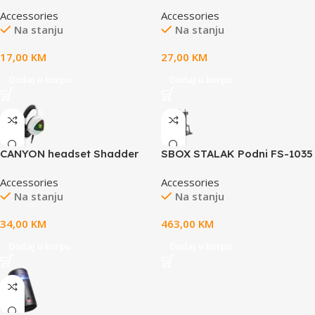
mouse pad, Ultra-gliding
mouse pad, Ultra-gliding
Accessories
Accessories
surface, Purple anti-slip
surface, Purple anti-slip
Na stanju
Na stanju
rubber base, size: 360mm x
rubber base, size: 500mm x
300mm x 3mm, weight
420mm x 3mm, weight
17,00
KM
27,00
KM
0.23kg
0.45kg
Dodaj u korpu
Dodaj u korpu
CANYON headset Shadder
SBOX STALAK Podni FS-1035
GH-6 White
(37-100”/150kg/800×600)
Accessories
Accessories
Na stanju
Na stanju
34,00
KM
463,00
KM
Dodaj u korpu
Dodaj u korpu