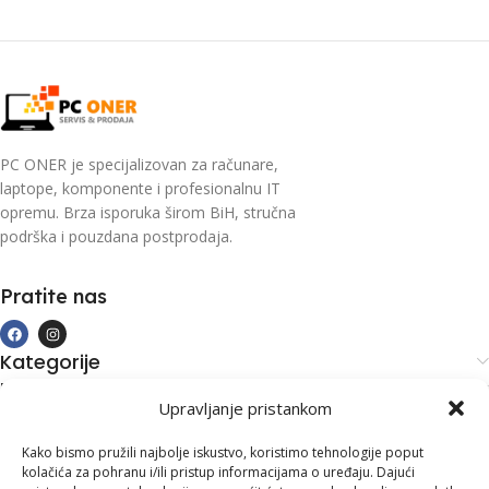
PC ONER je specijalizovan za računare,
laptope, komponente i profesionalnu IT
opremu. Brza isporuka širom BiH, stručna
podrška i pouzdana postprodaja.
Pratite nas
Kategorije
Kupovina i podrška
Upravljanje pristankom
Moj račun
Kontakt informacije
Kako bismo pružili najbolje iskustvo, koristimo tehnologije poput
kolačića za pohranu i/ili pristup informacijama o uređaju. Dajući
Branilaca Bosne, 75 300 Lukavac