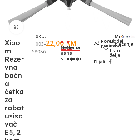
Click to enlarge
SKU:
Metode
Poredi
Dodaj
22,00
KM
Xiao
003-
plaćanja:
proizvod
na
Nema
Nema
mi
listu
58086
na
na
želja
Rezer
stanju
stanju
Dijeli:
vna
bočn
a
četka
za
robot
usisa
vač
E5, 2