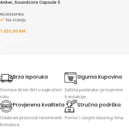
Anker, Soundcore Capsule 3
Projector Black
Accessories
Na stanju
1.055,00
KM
Dodaj u korpu
Brza isporuka
Sigurna kupovina
Dostava širom BiH u najkraćem
Zaštita podataka i provjerene
roku.
transakcije.
Provjerena kvaliteta
Stručna podrška
Odabrani proizvodi renomiranih
Pomoć i savjeti iskusnog tima.
brendova.