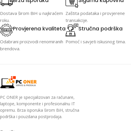
Brza isporuka
Sigurna kupovina
Dostava širom BiH u najkraćem
Zaštita podataka i provjerene
roku.
transakcije.
Provjerena kvaliteta
Stručna podrška
Odabrani proizvodi renomiranih
Pomoć i savjeti iskusnog tima.
brendova.
PC ONER je specijalizovan za računare,
laptope, komponente i profesionalnu IT
opremu. Brza isporuka širom BiH, stručna
podrška i pouzdana postprodaja.