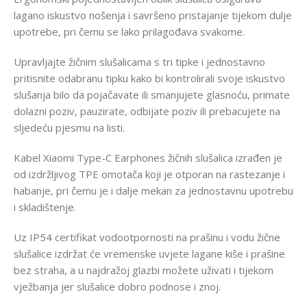
lagano iskustvo nošenja i savršeno pristajanje tijekom dulje
upotrebe, pri čemu se lako prilagođava svakome.
Upravljajte žičnim slušalicama s tri tipke i jednostavno
pritisnite odabranu tipku kako bi kontrolirali svoje iskustvo
slušanja bilo da pojačavate ili smanjujete glasnoću, primate
dolazni poziv, pauzirate, odbijate poziv ili prebacujete na
sljedeću pjesmu na listi.
Kabel Xiaomi Type-C Earphones žičnih slušalica izrađen je
od izdržljivog TPE omotača koji je otporan na rastezanje i
habanje, pri čemu je i dalje mekan za jednostavnu upotrebu
i skladištenje.
Uz IP54 certifikat vodootpornosti na prašinu i vodu žične
slušalice izdržat će vremenske uvjete lagane kiše i prašine
bez straha, a u najdražoj glazbi možete uživati i tijekom
vježbanja jer slušalice dobro podnose i znoj.