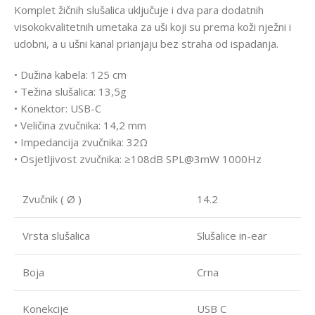
Komplet žičnih slušalica uključuje i dva para dodatnih
visokokvalitetnih umetaka za uši koji su prema koži nježni i
udobni, a u ušni kanal prianjaju bez straha od ispadanja.
• Dužina kabela: 125 cm
• Težina slušalica: 13,5g
• Konektor: USB-C
• Veličina zvučnika: 14,2 mm
• Impedancija zvučnika: 32Ω
• Osjetljivost zvučnika: ≥108dB SPL@3mW 1000Hz
Zvučnik ( Ø )
14.2
Vrsta slušalica
Slušalice in-ear
Boja
Crna
Konekcije
USB C