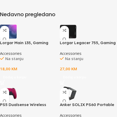
Nedavno pregledano
Lorgar Main 135, Gaming
Lorgar Legacer 755, Gaming
mouse pad, High-speed
mouse pad, Ultra-gliding
Accessories
Accessories
surface, Purple anti-slip
surface, Purple anti-slip
Na stanju
Na stanju
rubber base, size: 500mm x
rubber base, size: 500mm x
420mm x 3mm, weight
420mm x 3mm, weight
18,00
KM
27,00
KM
0.41kg
0.45kg
Dodaj u korpu
Dodaj u korpu
PS5 Dualsense Wireless
Anker SOLIX PS60 Portable
Controller Cosmic Red v2
Solar Panel
Accessories
Accessories