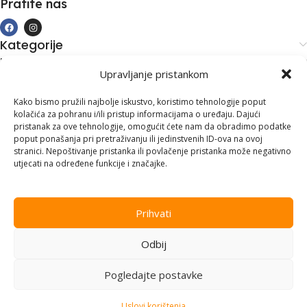
Pratite nas
Kategorije
Kupovina i podrška
Upravljanje pristankom
Moj račun
Kontakt informacije
Kako bismo pružili najbolje iskustvo, koristimo tehnologije poput
kolačića za pohranu i/ili pristup informacijama o uređaju. Dajući
Branilaca Bosne, 75 300 Lukavac
pristanak za ove tehnologije, omogućit ćete nam da obradimo podatke
poput ponašanja pri pretraživanju ili jedinstvenih ID-ova na ovoj
+387 35 555 999
stranici. Nepoštivanje pristanka ili povlačenje pristanka može negativno
utjecati na određene funkcije i značajke.
info@pconer.ba
ID: 4210115760008
Prihvati
PDV : 210115760008
Odbij
Copyright © 2025
PC ONER
, sva prava zadržana. Design by
ED-
Vision
.
Pogledajte postavke
Uslovi korištenja