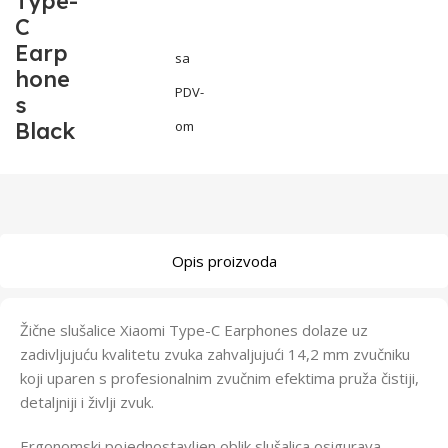
Type-
C
Earp
sa
hone
PDV-
s
Black
om
Opis proizvoda
Žične slušalice Xiaomi Type-C Earphones dolaze uz
zadivljujuću kvalitetu zvuka zahvaljujući 14,2 mm zvučniku
koji uparen s profesionalnim zvučnim efektima pruža čistiji,
detaljniji i življi zvuk.
Ergonomski pojednostavljen oblik slušalica osigurava