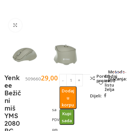
Click to enlarge
SKU:
Metode
Poredi
Dodaj
29,00
KM
Yenk
509660
plaćanja:
proizvod
na
ee
listu
želja
Dodaj
Bežič
Dijeli:
u
ni
korpu
miš
sa
Kupi
YMS
PDV-
sada
2080
om