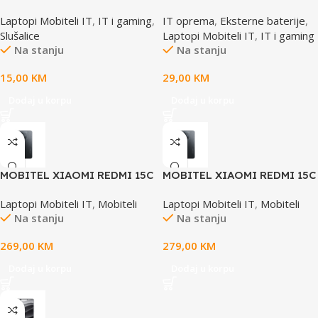
255BL
prijenosno napajanje YPB
Laptopi Mobiteli IT
,
IT i gaming
,
IT oprema
,
Eksterne baterije
,
1041
Slušalice
Laptopi Mobiteli IT
,
IT i gaming
Na stanju
Na stanju
15,00
KM
29,00
KM
Dodaj u korpu
Dodaj u korpu
MOBITEL XIAOMI REDMI 15C
MOBITEL XIAOMI REDMI 15C
DUAL SIM 6GB 128GB BLACK
DUAL SIM 8GB 256GB BLACK
Laptopi Mobiteli IT
,
Mobiteli
Laptopi Mobiteli IT
,
Mobiteli
Na stanju
Na stanju
269,00
KM
279,00
KM
Dodaj u korpu
Dodaj u korpu