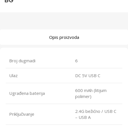
BG
Opis proizvoda
Broj dugmadi
6
Ulaz
DC 5V USB C
600 mAh (litijum
Ugrađena baterija
polimer)
2.4G bežićno / USB C
Priključivanje
– USB A