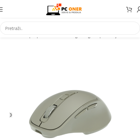
Početna
Laptopi Mobiteli IT
IT i gaming
PC periferija
Miševi