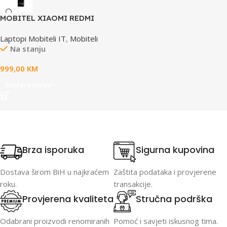
MOBITEL XIAOMI REDMI
NOTE 14 PRO+ 5G 12GB
Laptopi Mobiteli IT
,
Mobiteli
512GB BLACK
Na stanju
999,00
KM
Dodaj u korpu
Brza isporuka
Sigurna kupovina
Dostava širom BiH u najkraćem
Zaštita podataka i provjerene
roku.
transakcije.
Provjerena kvaliteta
Stručna podrška
Odabrani proizvodi renomiranih
Pomoć i savjeti iskusnog tima.