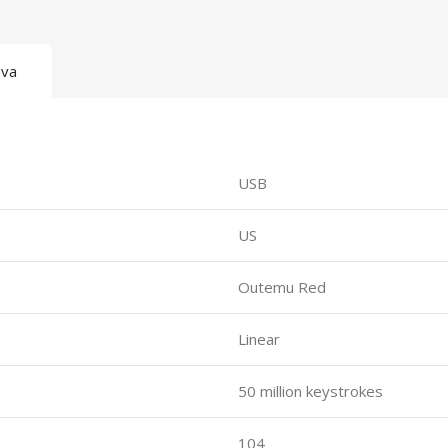
ava
USB
US
Outemu Red
Linear
50 million keystrokes
104