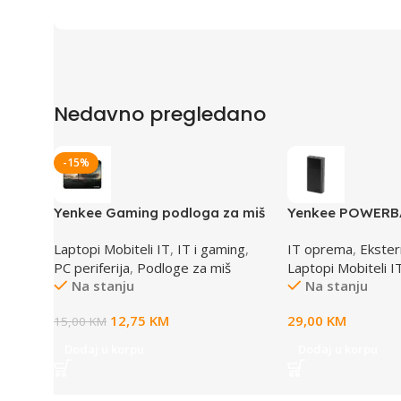
Nedavno pregledano
-15%
Yenkee Gaming podloga za miš
Yenkee POWERBA
YPM WT47 CRUISER
napajanje YPB 2
Laptopi Mobiteli IT
,
IT i gaming
,
IT oprema
,
Ekster
PC periferija
,
Podloge za miš
Laptopi Mobiteli I
Na stanju
Na stanju
12,75
KM
29,00
KM
15,00
KM
Dodaj u korpu
Dodaj u korpu