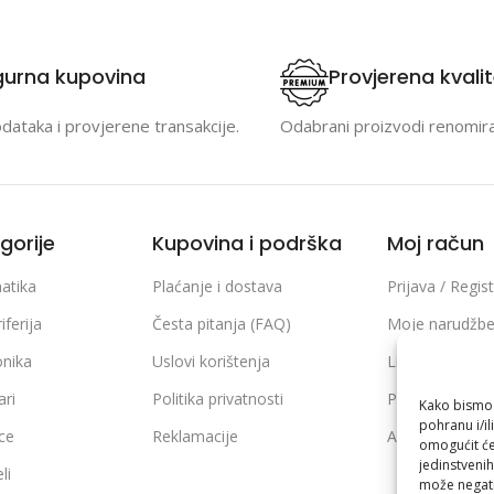
gurna kupovina
Provjerena kvali
odataka i provjerene transakcije.
Odabrani proizvodi renomir
gorije
Kupovina i podrška
Moj račun
atika
Plaćanje i dostava
Prijava / Regist
iferija
Česta pitanja (FAQ)
Moje narudžb
onika
Uslovi korištenja
Lista želja
ari
Politika privatnosti
Poređenje pro
Kako bismo p
pohranu i/il
ice
Reklamacije
Adrese i podaci
omogućit će
jedinstvenih
li
može negati