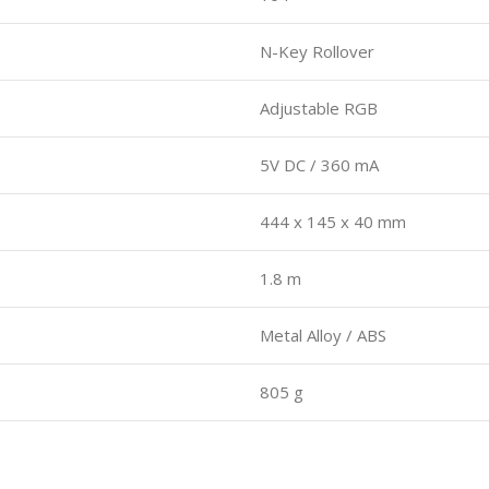
N-Key Rollover
Adjustable RGB
5V DC / 360 mA
444 x 145 x 40 mm
1.8 m
Metal Alloy / ABS
805 g