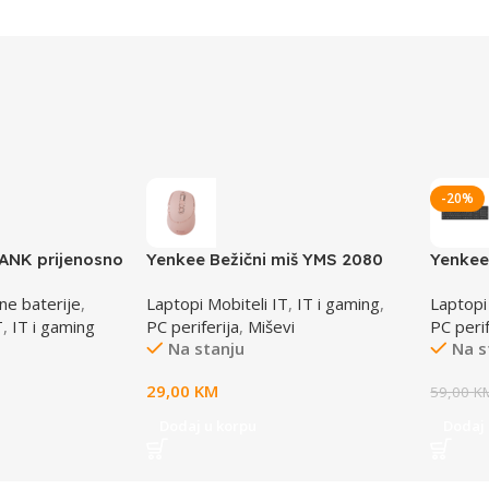
-20%
NK prijenosno
Yenkee Bežični miš YMS 2080
Yenkee
021
ROZE
2000 
ne baterije
,
Laptopi Mobiteli IT
,
IT i gaming
,
Laptopi
T
,
IT i gaming
PC periferija
,
Miševi
PC perif
Na stanju
Na s
29,00
KM
59,00
K
Dodaj u korpu
Dodaj 