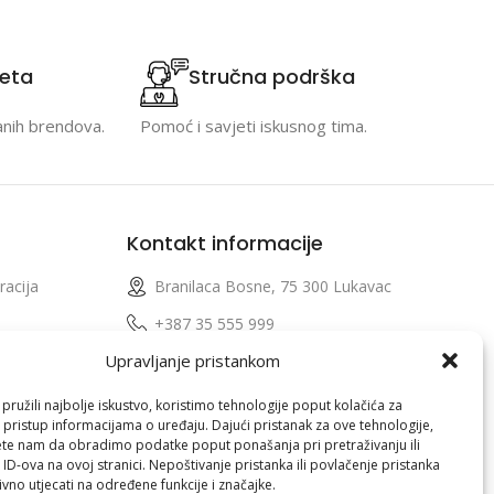
teta
Stručna podrška
anih brendova.
Pomoć i savjeti iskusnog tima.
Kontakt informacije
racija
Branilaca Bosne, 75 300 Lukavac
e
+387 35 555 999
Upravljanje pristankom
info@pconer.ba
izvoda
ID: 4210115760008
ružili najbolje iskustvo, koristimo tehnologije poput kolačića za
i pristup informacijama o uređaju. Dajući pristanak za ove tehnologije,
 profila
PDV : 210115760008
te nam da obradimo podatke poput ponašanja pri pretraživanju ili
 ID-ova na ovoj stranici. Nepoštivanje pristanka ili povlačenje pristanka
vno utjecati na određene funkcije i značajke.