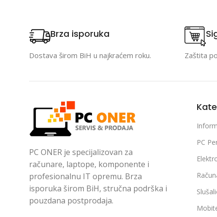
Brza isporuka
Si
Dostava širom BiH u najkraćem roku.
Zaštita p
Kate
Inform
PC Per
PC ONER je specijalizovan za
Elektr
računare, laptope, komponente i
Račun
profesionalnu IT opremu. Brza
isporuka širom BiH, stručna podrška i
Slušal
pouzdana postprodaja.
Mobite