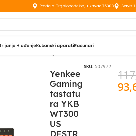
Prodaja: Trg slobode bb, Lukavac 75308
Servis:
Grijanje Hlađenje
Kućanski aparati
Računari
Tastature
Yenkee Gaming tastatura YKB WT300US DESTROYER
SKU:
507972
117
Yenkee
Gaming
93,
tastatu
ra YKB
WT300
US
DESTR