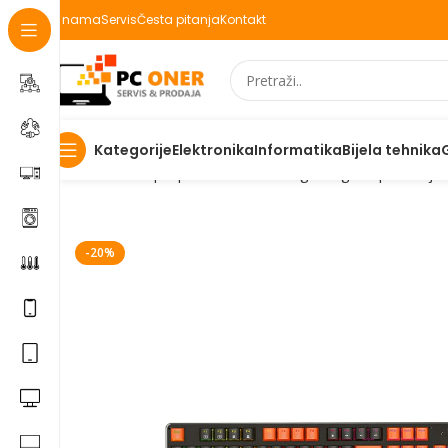
O nama
Servis
Česta pitanja
Kontakt
Elektronika
Informatika
Bijela tehnika
Kategorije
Početna
Laptopi Mobiteli IT
IT i gaming
PC periferija
-20%