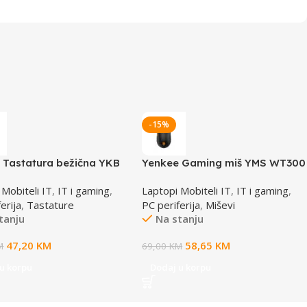
-15%
 Tastatura bežična YKB
Yenkee Gaming miš YMS WT300
CSBK
INSURGENT
 Mobiteli IT
,
IT i gaming
,
Laptopi Mobiteli IT
,
IT i gaming
,
erija
,
Tastature
PC periferija
,
Miševi
tanju
Na stanju
47,20
KM
58,65
KM
M
69,00
KM
u korpu
Dodaj u korpu