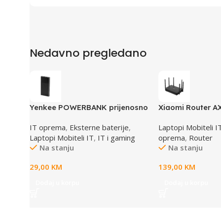
Nedavno pregledano
Yenkee POWERBANK prijenosno
Xiaomi Router A
napajanje YPB 1041
IT oprema
,
Eksterne baterije
,
Laptopi Mobiteli I
Laptopi Mobiteli IT
,
IT i gaming
oprema
,
Router
Na stanju
Na stanju
29,00
KM
139,00
KM
Dodaj u korpu
Dodaj u korpu