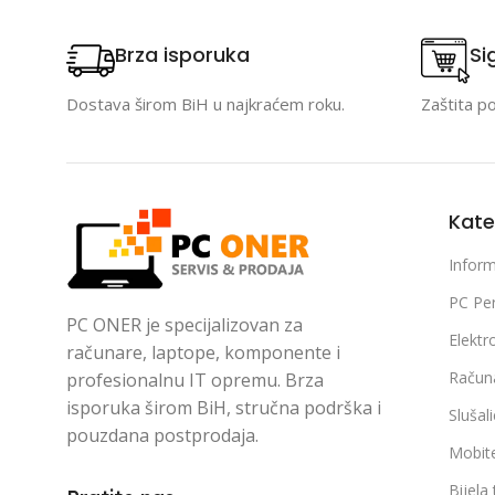
Brza isporuka
Si
Dostava širom BiH u najkraćem roku.
Zaštita p
Kate
Inform
PC Per
PC ONER je specijalizovan za
Elektr
računare, laptope, komponente i
Račun
profesionalnu IT opremu. Brza
isporuka širom BiH, stručna podrška i
Slušal
pouzdana postprodaja.
Mobite
Bijela