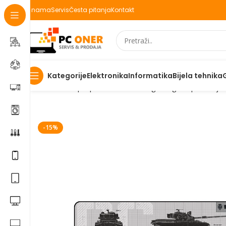
O nama
Servis
Česta pitanja
Kontakt
Elektronika
Informatika
Bijela tehnika
Kategorije
Početna
Laptopi Mobiteli IT
IT i gaming
PC periferija
-15%