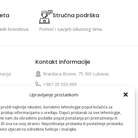
teta
Stručna podrška
anih brendova.
Pomoć i savjeti iskusnog tima.
Kontakt informacije
racija
Branilaca Bosne, 75 300 Lukavac
e
+387 35 555 999
Upravljanje pristankom
info@pconer.ba
izvoda
ID: 4210115760008
ružili najbolje iskustvo, koristimo tehnologije poput kolačića za
i pristup informacijama o uređaju. Dajući pristanak za ove tehnologije,
 profila
PDV : 210115760008
te nam da obradimo podatke poput ponašanja pri pretraživanju ili
 ID-ova na ovoj stranici. Nepoštivanje pristanka ili povlačenje pristanka
vno utjecati na određene funkcije i značajke.