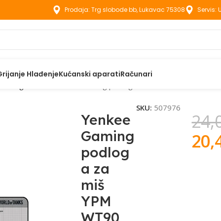
Prodaja: Trg slobode bb, Lukavac 75308
Servis:
Grijanje Hlađenje
Kućanski aparati
Računari
Podloge za miš
Yenkee Gaming podloga za miš YPM WT90
SKU:
507976
24,
Yenkee
Gaming
20,
podlog
a za
miš
YPM
WT90