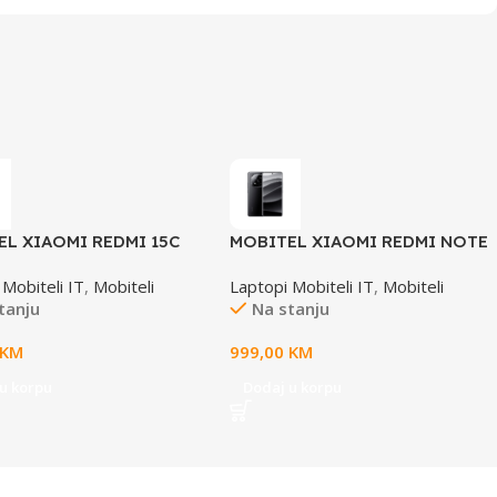
EL XIAOMI REDMI 15C
MOBITEL XIAOMI REDMI NOTE
IM 6GB 128GB BLACK
14 PRO+ 5G 12GB 512GB BLACK
 Mobiteli IT
,
Mobiteli
Laptopi Mobiteli IT
,
Mobiteli
tanju
Na stanju
KM
999,00
KM
u korpu
Dodaj u korpu