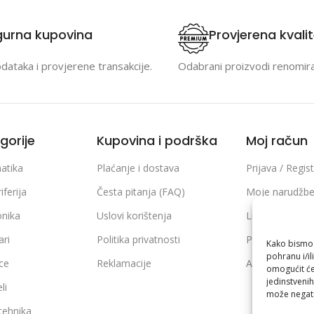
gurna kupovina
Provjerena kvali
odataka i provjerene transakcije.
Odabrani proizvodi renomir
gorije
Kupovina i podrška
Moj račun
atika
Plaćanje i dostava
Prijava / Regist
iferija
Česta pitanja (FAQ)
Moje narudžb
onika
Uslovi korištenja
Lista želja
ari
Politika privatnosti
Poređenje pro
Kako bismo p
pohranu i/il
ice
Reklamacije
Adrese i podaci
omogućit će
jedinstvenih
li
može negati
 tehnika