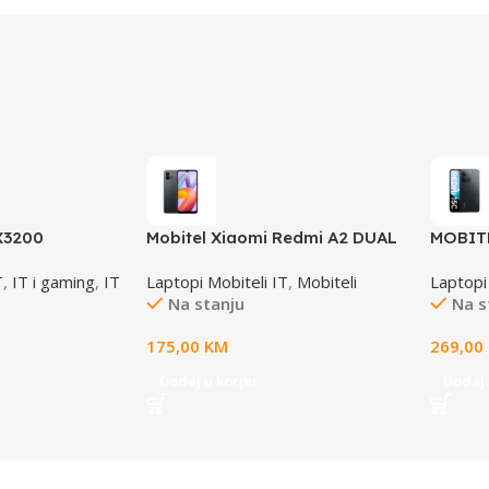
X3200
Mobitel Xiaomi Redmi A2 DUAL
MOBIT
SIM 64GB 3GB BLACK
DUAL S
T
,
IT i gaming
,
IT
Laptopi Mobiteli IT
,
Mobiteli
Laptopi
Na stanju
Na s
175,00
KM
269,00
Dodaj u korpu
Dodaj 