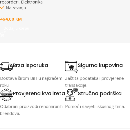
recorderi
,
Elektronika
Na stanju
464,00
KM
Dodaj u korpu
Brza isporuka
Sigurna kupovina
Dostava širom BiH u najkraćem
Zaštita podataka i provjerene
roku.
transakcije.
Provjerena kvaliteta
Stručna podrška
Odabrani proizvodi renomiranih
Pomoć i savjeti iskusnog tima.
brendova.