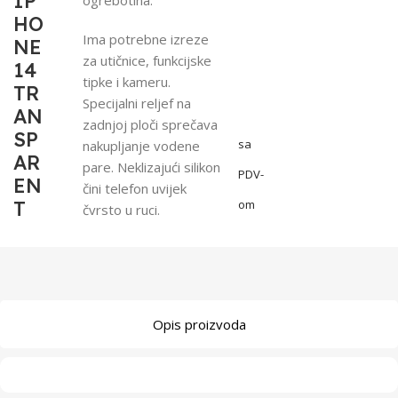
IP
HO
Ima potrebne izreze
NE
za utičnice, funkcijske
14
tipke i kameru.
TR
Specijalni reljef na
AN
zadnjoj ploči sprečava
SP
sa
nakupljanje vodene
AR
pare. Neklizajući silikon
PDV-
EN
čini telefon uvijek
T
om
čvrsto u ruci.
Opis proizvoda