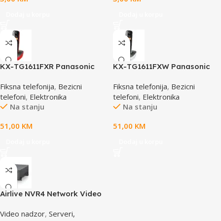
Dodaj u korpu
Dodaj u korpu
KX-TG1611FXR Panasonic
KX-TG1611FXW Panasonic
telefon crno/crveni DECT
telefon crno / bijeli DECT CID
Fiksna telefonija
,
Bezicni
Fiksna telefonija
,
Bezicni
CID
telefoni
,
Elektronika
telefoni
,
Elektronika
Na stanju
Na stanju
51,00
KM
51,00
KM
Dodaj u korpu
Dodaj u korpu
Airlive NVR4 Network Video
Recorder
Video nadzor
,
Serveri,