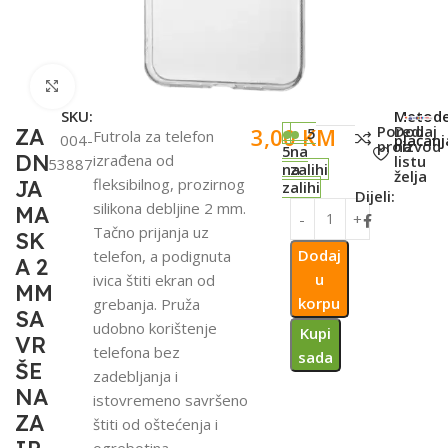
Click to enlarge
SKU:
Metod
Poredi
Dodaj
3,00
KM
ZA
5
Futrola za telefon
004-
plaćanj
proizvod
na
5
na
DN
izrađena od
listu
53887
na
zalihi
želja
fleksibilnog, prozirnog
JA
zalihi
Dijeli:
silikona debljine 2 mm.
MA
Tačno prijanja uz
SK
Dodaj
telefon, a podignuta
A 2
u
ivica štiti ekran od
MM
korpu
grebanja. Pruža
SA
udobno korištenje
Kupi
VR
telefona bez
sada
ŠE
zadebljanja i
NA
istovremeno savršeno
ZA
štiti od oštećenja i
ogrebotina.