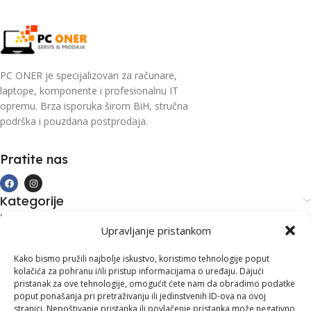
PC ONER je specijalizovan za računare,
laptope, komponente i profesionalnu IT
opremu. Brza isporuka širom BiH, stručna
podrška i pouzdana postprodaja.
Pratite nas
Kategorije
Kupovina i podrška
Upravljanje pristankom
Moj račun
Kontakt informacije
Kako bismo pružili najbolje iskustvo, koristimo tehnologije poput
kolačića za pohranu i/ili pristup informacijama o uređaju. Dajući
Branilaca Bosne, 75 300 Lukavac
pristanak za ove tehnologije, omogućit ćete nam da obradimo podatke
poput ponašanja pri pretraživanju ili jedinstvenih ID-ova na ovoj
+387 35 555 999
stranici. Nepoštivanje pristanka ili povlačenje pristanka može negativno