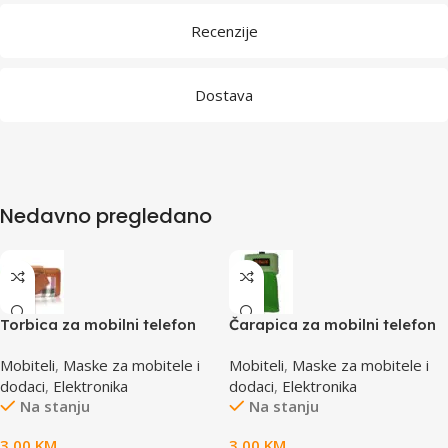
Recenzije
Dostava
Nedavno pregledano
Torbica za mobilni telefon
Čarapica za mobilni telefon
SBOX MCF-02 S
SBOX MCF-S5 zelena
Mobiteli
,
Maske za mobitele i
Mobiteli
,
Maske za mobitele i
110x43x17mm
65x100mm
dodaci
,
Elektronika
dodaci
,
Elektronika
Na stanju
Na stanju
3,00
KM
3,00
KM