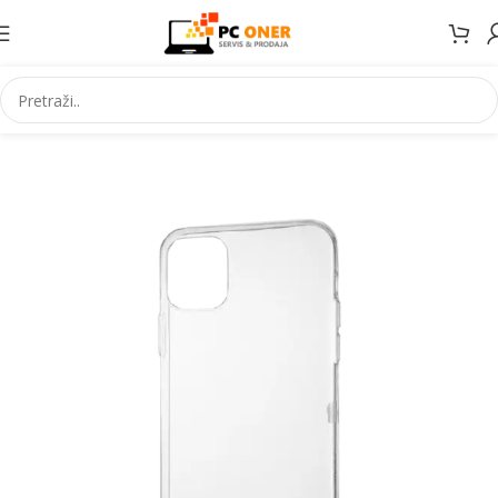
Početna
Elektronika
Mobiteli
Maske za mobitele i dodaci