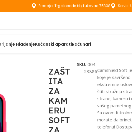
Prodaja: Trg slobode bb, Lukavac 75308
Servis:
Grijanje Hlađenje
Kućanski aparati
Računari
aci
ZAŠTITA ZA KAMERU SOFT ZA IPHONE 15 PINK
SKU:
004-
ZAŠT
Camshield Soft je
53886
koje je savršeno
ITA
ekstremne uslove
ZA
štiti stražnju str
KAM
strane, kameru i
vašeg pametnog 
ERU
Sa ovom futrolo
SOFT
morate da brine
telefonu! Dostup
ZA