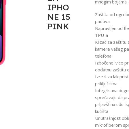
mnogim bojama.
IPHO
Zaštita od ogrebo
NE 15
padova
PINK
Napravljen od fle
TPU-a
Klizač za zaštitu
kamere vašeg p
telefona
Izbočene ivice pr
dodatnu zaštitu 
Izrezi za lak pris
priključcima
Integrisana dug
sprečavaju da pra
prljavština uđu i
kućišta
Unutrašnjost ob
mikrofiberom sp