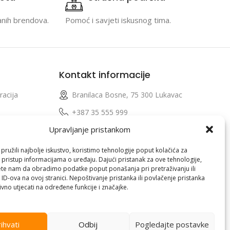
anih brendova.
Pomoć i savjeti iskusnog tima.
Kontakt informacije
racija
Branilaca Bosne, 75 300 Lukavac
e
+387 35 555 999
Upravljanje pristankom
info@pconer.ba
izvoda
ID: 4210115760008
ružili najbolje iskustvo, koristimo tehnologije poput kolačića za
i pristup informacijama o uređaju. Dajući pristanak za ove tehnologije,
 profila
PDV : 210115760008
te nam da obradimo podatke poput ponašanja pri pretraživanju ili
 ID-ova na ovoj stranici. Nepoštivanje pristanka ili povlačenje pristanka
vno utjecati na određene funkcije i značajke.
ihvati
Odbij
Pogledajte postavke