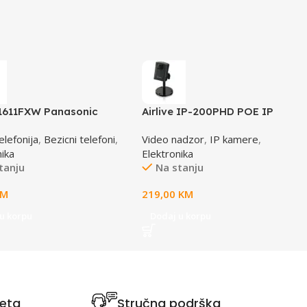
1611FXW Panasonic
Airlive IP-200PHD POE IP
 crno / bijeli DECT CID
camera
elefonija
,
Bezicni telefoni
,
Video nadzor
,
IP kamere
,
nika
Elektronika
tanju
Na stanju
KM
219,00
KM
u korpu
Dodaj u korpu
teta
Stručna podrška