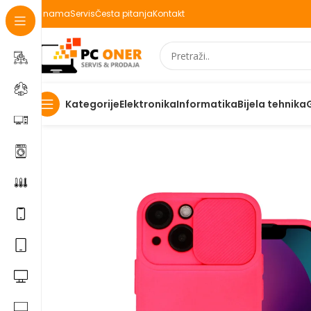
O nama
Servis
Česta pitanja
Kontakt
Elektronika
Informatika
Bijela tehnika
Kategorije
Početna
Elektronika
Mobiteli
Maske za mobitele i dod