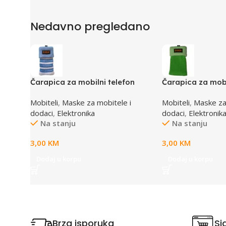
Nedavno pregledano
Čarapica za mobilni telefon
Čarapica za mobi
SBOX MCF-S13 plavo-bijela
SBOX MCF-S5 ze
Mobiteli
,
Maske za mobitele i
Mobiteli
,
Maske za
65x100mm
65x100mm
dodaci
,
Elektronika
dodaci
,
Elektronik
Na stanju
Na stanju
3,00
KM
3,00
KM
Dodaj u korpu
Dodaj u korpu
Brza isporuka
Si