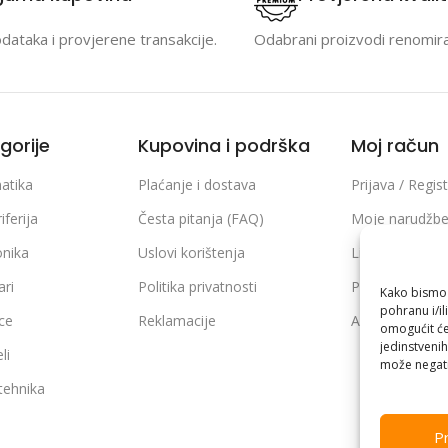
odataka i provjerene transakcije.
Odabrani proizvodi renomir
gorije
Kupovina i podrška
Moj račun
atika
Plaćanje i dostava
Prijava / Regist
iferija
Česta pitanja (FAQ)
Moje narudžb
onika
Uslovi korištenja
Lista želja
ari
Politika privatnosti
Poređenje pro
Kako bismo p
pohranu i/il
ice
Reklamacije
Adrese i podaci
omogućit će
jedinstvenih
li
može negati
 tehnika
Pr