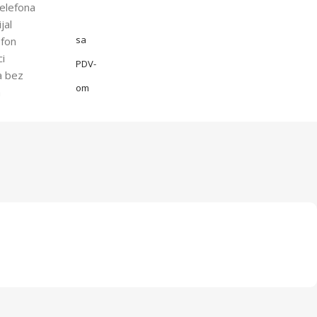
elefona
jal
sa
efon
ci
PDV-
a bez
om
a