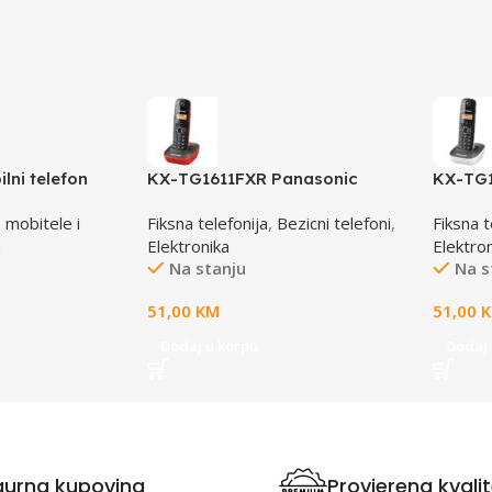
lni telefon
KX-TG1611FXR Panasonic
KX-TG
lena
telefon crno/crveni DECT CID
telefon
 mobitele i
Fiksna telefonija
,
Bezicni telefoni
,
Fiksna t
a
Elektronika
Elektro
Na stanju
Na s
51,00
KM
51,00
Dodaj u korpu
Dodaj 
gurna kupovina
Provjerena kvali