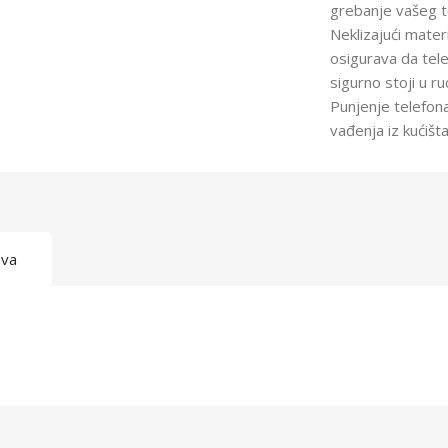
grebanje vašeg t
Neklizajući materi
osigurava da tel
sigurno stoji u ru
Punjenje telefon
vađenja iz kućišt
ava