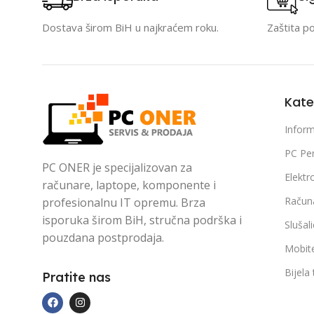
Dostava širom BiH u najkraćem roku.
Zaštita p
Kate
Inform
PC Per
PC ONER je specijalizovan za
Elektr
računare, laptope, komponente i
Račun
profesionalnu IT opremu. Brza
isporuka širom BiH, stručna podrška i
Slušal
pouzdana postprodaja.
Mobite
Bijela
Pratite nas