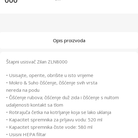
000
Opis proizvoda
Štapni usisvač Zilan ZLN8000
• Usisajte, operite, obrišite u isto vrijeme
• Mokro & Suho čišćenje, čišćenje svih vrsta
nereda na podu
• Čišćenje rubova; čišćenje duž zida i čišćenje s nultom
udaljenosti kontakt sa tlom
• Rotirajuča četka na kotrljanje koja se lako uklanja
• Kapacitet spremnika za prljavu vodu: 520 ml
• Kapacitet spremnika čiste vode: 580 ml
• Usisni HEPA filtar