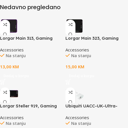
Nedavno pregledano
Lorgar Main 313, Gaming
Lorgar Main 323, Gaming
mouse pad, High-speed
mouse pad, Precise control
Accessories
Accessories
surface, Purple anti-slip
surface, Red anti-slip rubber
Na stanju
Na stanju
rubber base, size: 360mm x
base, size: 360mm x 300mm
300mm x 3mm, weight
x 3mm, weight 0.21kg
13,00
KM
15,00
KM
0.195kg
Dodaj u korpu
Dodaj u korpu
Lorgar Steller 919, Gaming
Ubiquiti UACC-UK-Ultra-
mouse pad, High-speed
Omni-Antenna
Accessories
Accessories
surface, anti-slip rubber
Omnidirectional antenna kit
Na stanju
Na stanju
base, RGB backlight, USB
for the Swiss Army Knife