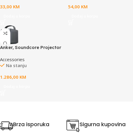
connection, Lorgar WP
Ultra that provides extended
33,00
KM
54,00
KM
Gameware support, size:
range coverage
900mm x 360mm x 3mm,
Dodaj u korpu
Dodaj u korpu
weight 0.635kg
Anker, Soundcore Projector
Mars 3 Air Black
Accessories
Na stanju
1.286,00
KM
Dodaj u korpu
Brza isporuka
Sigurna kupovina