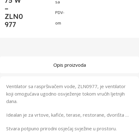
75 W
sa
–
PDV-
ZLN0
977
om
Opis proizvoda
Ventilator sa raspršivačem vode, ZLN0977, je ventilator
koji omogućava ugodno osvježenje tokom vrućih ljetnjih
dana.
Idealan je za vrtove, kafiće, terase, restorane, dvorišta …
Stvara potpuno prirodni osjećaj svježine u prostoru.