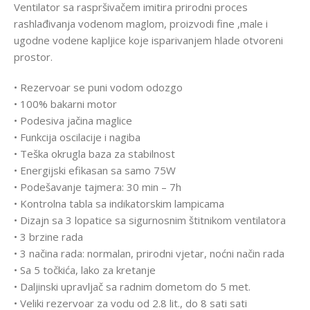
Ventilator sa raspršivačem imitira prirodni proces
rashlađivanja vodenom maglom, proizvodi fine ,male i
ugodne vodene kapljice koje isparivanjem hlade otvoreni
prostor.
• Rezervoar se puni vodom odozgo
• 100% bakarni motor
• Podesiva jačina maglice
• Funkcija oscilacije i nagiba
• Teška okrugla baza za stabilnost
• Energijski efikasan sa samo 75W
• Podešavanje tajmera: 30 min – 7h
• Kontrolna tabla sa indikatorskim lampicama
• Dizajn sa 3 lopatice sa sigurnosnim štitnikom ventilatora
• 3 brzine rada
• 3 načina rada: normalan, prirodni vjetar, noćni način rada
• Sa 5 točkića, lako za kretanje
• Daljinski upravljač sa radnim dometom do 5 met.
• Veliki rezervoar za vodu od 2.8 lit., do 8 sati sati