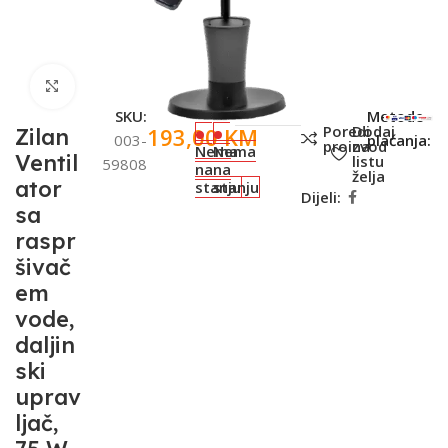
Click to enlarge
SKU:
Metode
Poredi
Dodaj
193,00
KM
Zilan
003-
plaćanja:
proizvod
na
Nema
Nema
Ventil
listu
59808
na
na
želja
ator
stanju
stanju
Dijeli:
sa
raspr
šivač
em
vode,
daljin
ski
uprav
ljač,