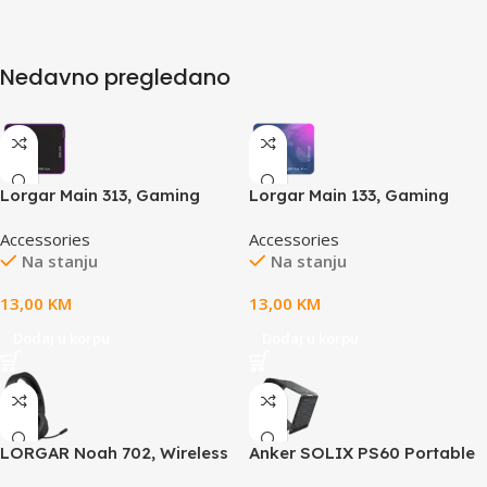
Nedavno pregledano
Lorgar Main 313, Gaming
Lorgar Main 133, Gaming
mouse pad, High-speed
mouse pad, High-speed
Accessories
Accessories
surface, Purple anti-slip
surface, Purple anti-slip
Na stanju
Na stanju
rubber base, size: 360mm x
rubber base, size: 360mm x
300mm x 3mm, weight
300mm x 3mm, weight 0.2kg
13,00
KM
13,00
KM
0.195kg
Dodaj u korpu
Dodaj u korpu
LORGAR Noah 702, Wireless
Anker SOLIX PS60 Portable
Gaming Headset, black
Solar Panel