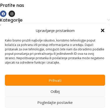
Pratite nas
Kategorije
Kupovina i podrška
Upravljanje pristankom
Moj račun
Kontakt informacije
Kako bismo pružili najbolje iskustvo, koristimo tehnologije poput
kolačića za pohranu i/ili pristup informacijama o uređaju. Dajući
Branilaca Bosne, 75 300 Lukavac
pristanak za ove tehnologije, omogućit ćete nam da obradimo podatke
poput ponašanja pri pretraživanju ili jedinstvenih ID-ova na ovoj
+387 35 555 999
stranici. Nepoštivanje pristanka ili povlačenje pristanka može negativno
utjecati na određene funkcije i značajke.
info@pconer.ba
ID: 4210115760008
Prihvati
PDV : 210115760008
Odbij
Copyright © 2025
PC ONER
, sva prava zadržana. Design by
ED-
Vision
.
Pogledajte postavke