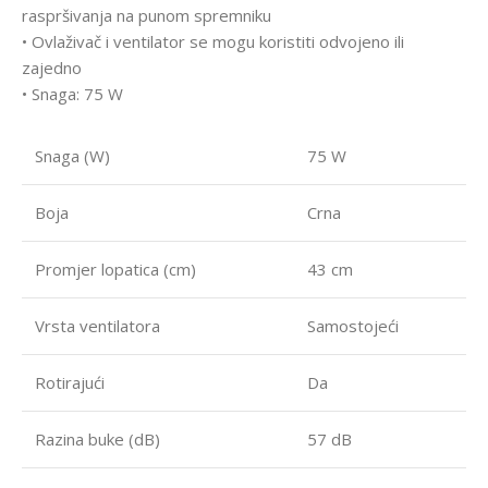
raspršivanja na punom spremniku
• Ovlaživač i ventilator se mogu koristiti odvojeno ili
zajedno
• Snaga: 75 W
Snaga (W)
75 W
Boja
Crna
Promjer lopatica (cm)
43 cm
Vrsta ventilatora
Samostojeći
Rotirajući
Da
Razina buke (dB)
57 dB