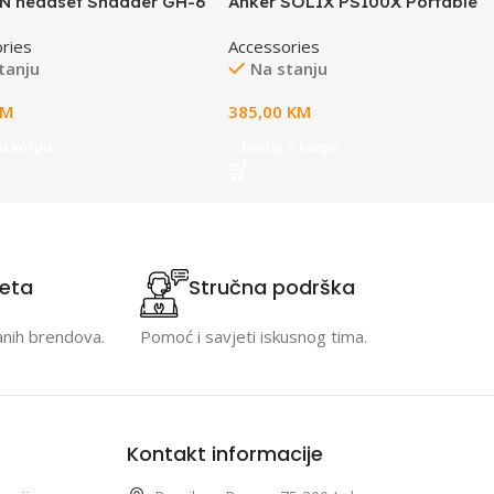
 headset Shadder GH-6
Anker SOLIX PS100X Portable
Solar Panel
ries
Accessories
tanju
Na stanju
KM
385,00
KM
u korpu
Dodaj u korpu
teta
Stručna podrška
anih brendova.
Pomoć i savjeti iskusnog tima.
Kontakt informacije