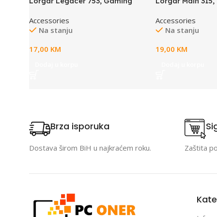
Lorgar Legacer 753, Gaming
Lorgar Main 315
mouse pad, Ultra-gliding
pad, High-speed 
Accessories
Accessories
surface, Purple anti-slip rubber
Purple anti-slip 
Na stanju
Na stanju
base, size: 360mm x 300mm x
size: 500mm x 
3mm, weight 0.23kg
weight 0.39kg
17,00
KM
19,00
KM
Dodaj u korpu
Dodaj u korpu
Brza isporuka
Si
Dostava širom BiH u najkraćem roku.
Zaštita p
Kate