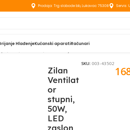
Prodaja: Trg slobode bb, Lukavac 75308
Servis:
Grijanje Hlađenje
Kućanski aparati
Računari
tupni, 50W, LED zaslon, 45° oscilacija – ZLN1078
SKU:
003-43502
16
Zilan
Ventilat
or
stupni,
50W,
LED
zaslon,