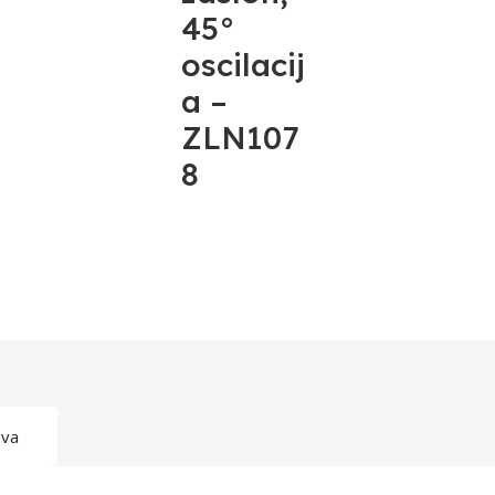
45°
oscilacij
a –
ZLN107
8
ava