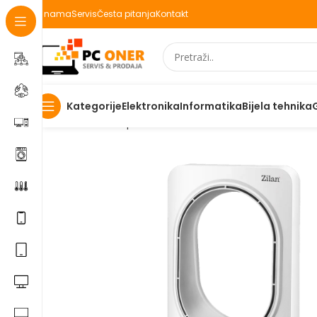
O nama
Servis
Česta pitanja
Kontakt
Elektronika
Informatika
Bijela tehnika
Kategorije
Početna
Smartphones
Accessories
Zilan Ventilator s