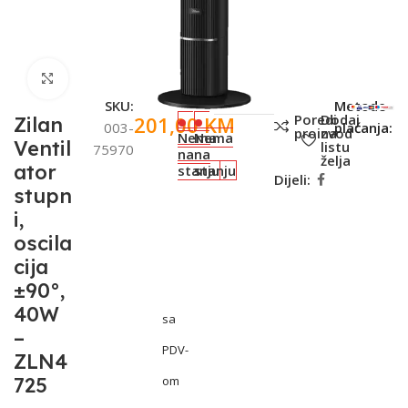
Click to enlarge
SKU:
Metode
Poredi
Dodaj
201,00
KM
Zilan
003-
plaćanja:
proizvod
na
Nema
Nema
Ventil
listu
75970
na
na
želja
ator
stanju
stanju
Dijeli:
stupn
i,
oscila
cija
±90°,
40W
sa
–
PDV-
ZLN4
725
om