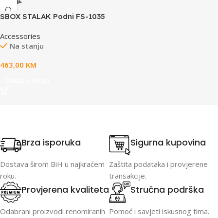
SBOX STALAK Podni FS-1035
(37-100”/150kg/800×600)
Accessories
Na stanju
463,00
KM
Dodaj u korpu
Brza isporuka
Sigurna kupovina
Dostava širom BiH u najkraćem
Zaštita podataka i provjerene
roku.
transakcije.
Provjerena kvaliteta
Stručna podrška
Odabrani proizvodi renomiranih
Pomoć i savjeti iskusnog tima.