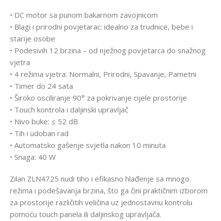
• DC motor sa punom bakarnom zavojnicom
• Blagi i prirodni povjetarac: idealno za trudnice, bebe i
starije osobe
• Podesivih 12 brzina – od nježnog povjetarca do snažnog
vjetra
• 4 režima vjetra: Normalni, Prirodni, Spavanje, Pametni
• Timer do 24 sata
• Široko osciliranje 90° za pokrivanje cijele prostorije
• Touch kontrola i daljinski upravljač
• Nivo buke: ≤ 52 dB
• Tih i udoban rad
• Automatsko gašenje svjetla nakon 10 minuta
• Snaga: 40 W
Zilan ZLN4725 nudi tiho i efikasno hlađenje sa mnogo
režima i podešavanja brzina, što ga čini praktičnim izborom
za prostorije različitih veličina uz jednostavnu kontrolu
pomoću touch panela ili daljinskog upravljača.