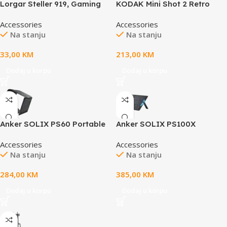
Lorgar Steller 919, Gaming
KODAK Mini Shot 2 Retro
mouse pad, High-speed
4PASS 2-in-1 Instant Digital
Accessories
Accessories
surface, anti-slip rubber
Camera and Photo Printer
Na stanju
Na stanju
base, RGB backlight, USB
connection, Lorgar WP
33,00
KM
213,00
KM
Gameware support, size:
900mm x 360mm x 3mm,
Dodaj u korpu
Dodaj u korpu
weight 0.635kg
Anker SOLIX PS60 Portable
Anker SOLIX PS100X
Solar Panel
Portable Solar Panel
Accessories
Accessories
Na stanju
Na stanju
284,00
KM
385,00
KM
Dodaj u korpu
Dodaj u korpu