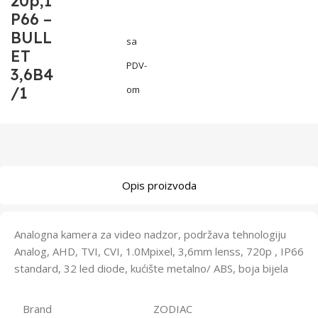
20p,I
P66 –
BULL
sa
ET
PDV-
3,6B4
/1
om
Opis proizvoda
Analogna kamera za video nadzor, podržava tehnologiju
Analog, AHD, TVI, CVI, 1.0Mpixel, 3,6mm lenss, 720p , IP66
standard, 32 led diode, kućište metalno/ ABS, boja bijela
Brand
ZODIAC