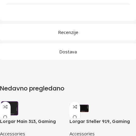
Recenzije
Dostava
Nedavno pregledano
Lorgar Main 313, Gaming
Lorgar Steller 919, Gaming
mouse pad, High-speed
mouse pad, High-speed
Accessories
Accessories
surface, Purple anti-slip
surface, anti-slip rubber