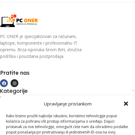
PC ONER je specijalizovan za računare,
laptope, komponente i profesionalnu IT
opremu. Brza isporuka širom BiH, stručna
podrška i pouzdana postprodaja.
Pratite nas
Kategorije
Kupovina i podrška
Upravljanje pristankom
Moj račun
Kontakt informacije
Kako bismo pružili najbolje iskustvo, koristimo tehnologije poput
kolačića za pohranu i/ili pristup informacijama o uređaju. Dajući
Branilaca Bosne, 75 300 Lukavac
pristanak za ove tehnologije, omogućit ćete nam da obradimo podatke
poput ponašanja pri pretraživanju ili jedinstvenih ID-ova na ovoj