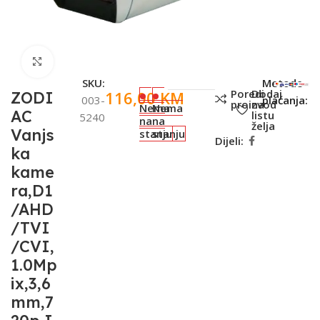
Click to enlarge
SKU:
Metode
Poredi
Dodaj
116,00
KM
ZODI
003-
plaćanja:
proizvod
na
Nema
Nema
AC
listu
5240
na
na
želja
Vanjs
stanju
stanju
Dijeli:
ka
kame
ra,D1
/AHD
/TVI
/CVI,
1.0Mp
ix,3,6
mm,7