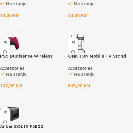
Na stanju
Na stanju
rubber base, size: 360mm x
base, RGB backlight, USB
300mm x 3mm, weight
connection, Lorgar WP
13,00
KM
33,00
KM
0.195kg
Gameware support, size:
900mm x 360mm x 3mm,
Dodaj u korpu
Dodaj u korpu
weight 0.635kg
PS5 Dualsense Wireless
ONKRON Mobile TV Stand
Controller Cosmic Red v2
Rolling TV Cart for 50 to 100-
Accessories
Accessories
Inch Screens up to 120 kg,
Na stanju
Na stanju
black
142,00
KM
643,00
KM
Dodaj u korpu
Dodaj u korpu
Anker SOLIX F3800
Extension Battery – 3840Wh