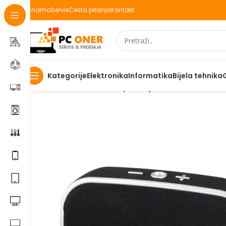
O nama
Servis
Česta pitanja
Kontakt
Elektronika
Informatika
Bijela tehnika
Kategorije
Početna
Informatika
PC periferija
Zvucnici
Zvučnik B