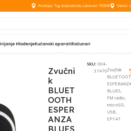
Prodaja: Trg slobode bb, Lukavac 75308
Servis:
Grijanje Hlađenje
Kućanski aparati
Računari
LUETOOTH ESPERANZA BLUES, FM radio, microSD, USB, EP147
SKU:
004-
Zvučni
Zvučnik
37470
BLUETOO
k
ESPERANZ
BLUET
BLUES,
OOTH
FM radio,
microSD,
ESPER
USB,
ANZA
EP147
BLUES,