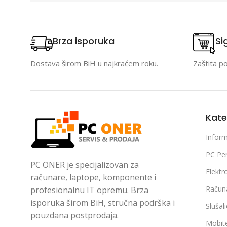
Brza isporuka
Si
Dostava širom BiH u najkraćem roku.
Zaštita p
Kate
Inform
PC Per
PC ONER je specijalizovan za
Elektr
računare, laptope, komponente i
Račun
profesionalnu IT opremu. Brza
isporuka širom BiH, stručna podrška i
Slušal
pouzdana postprodaja.
Mobite