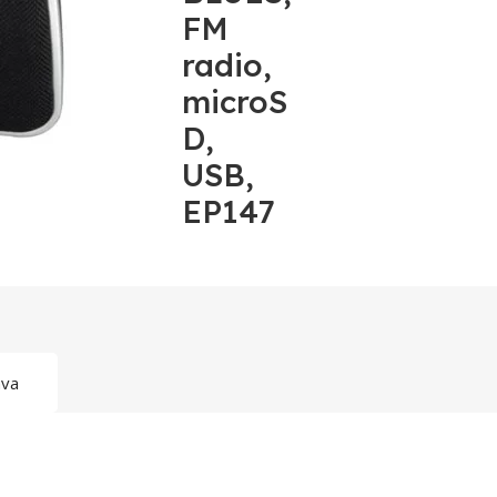
FM
radio,
microS
D,
USB,
EP147
ava