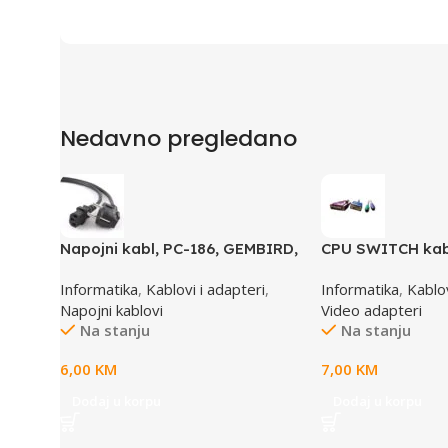
Nedavno pregledano
Napojni kabl, PC-186, GEMBIRD,
CPU SWITCH kab
1,8m
6,25M/15M+6M+
Informatika
,
Kablovi i adapteri
,
Informatika
,
Kablov
Napojni kablovi
Video adapteri
Na stanju
Na stanju
6,00
KM
7,00
KM
Dodaj u korpu
Dodaj u korpu