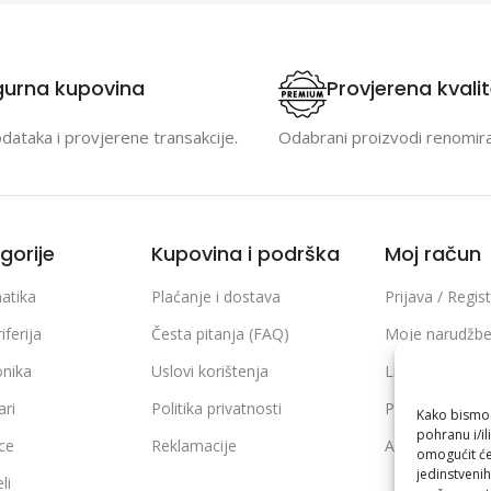
gurna kupovina
Provjerena kvali
odataka i provjerene transakcije.
Odabrani proizvodi renomir
gorije
Kupovina i podrška
Moj račun
atika
Plaćanje i dostava
Prijava / Regist
iferija
Česta pitanja (FAQ)
Moje narudžb
onika
Uslovi korištenja
Lista želja
ari
Politika privatnosti
Poređenje pro
Kako bismo p
pohranu i/il
ice
Reklamacije
Adrese i podaci
omogućit će
jedinstvenih
li