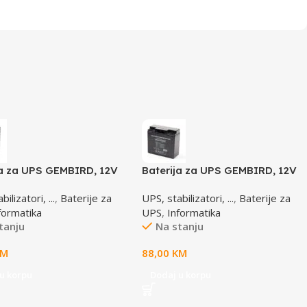
ja za UPS GEMBIRD, 12V
Baterija za UPS GEMBIRD, 12V
 BAT-12V4.5AH
17 AH BAT-12V17AH/4
ilizatori, ...
,
Baterije za
UPS, stabilizatori, ...
,
Baterije za
formatika
UPS
,
Informatika
tanju
Na stanju
KM
88,00
KM
u korpu
Dodaj u korpu