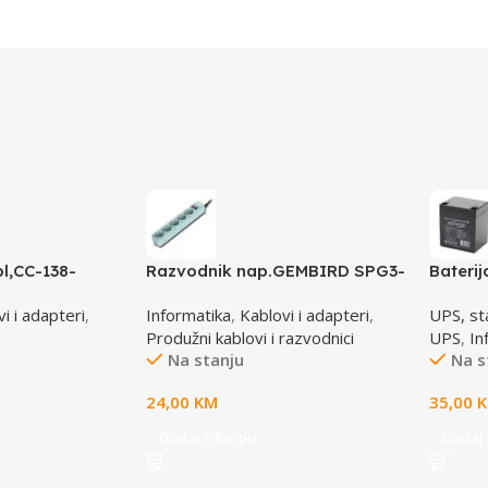
l,CC-138-
Razvodnik nap.GEMBIRD SPG3-
Bateri
6M, GEMBIRD
B-10C, 5 utičnica, prekidač,3m,
4,5 AH
i i adapteri
,
Informatika
,
Kablovi i adapteri
,
UPS, stab
osigurač, prenaponska zaštita
Produžni kablovi i razvodnici
UPS
,
In
Na stanju
Na s
24,00
KM
35,00
Dodaj u korpu
Dodaj 