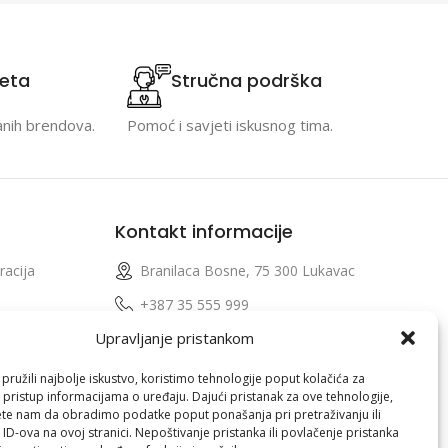
teta
Stručna podrška
anih brendova.
Pomoć i savjeti iskusnog tima.
Kontakt informacije
racija
Branilaca Bosne, 75 300 Lukavac
e
+387 35 555 999
Upravljanje pristankom
info@pconer.ba
izvoda
ID: 4210115760008
ružili najbolje iskustvo, koristimo tehnologije poput kolačića za
i pristup informacijama o uređaju. Dajući pristanak za ove tehnologije,
 profila
PDV : 210115760008
te nam da obradimo podatke poput ponašanja pri pretraživanju ili
 ID-ova na ovoj stranici. Nepoštivanje pristanka ili povlačenje pristanka