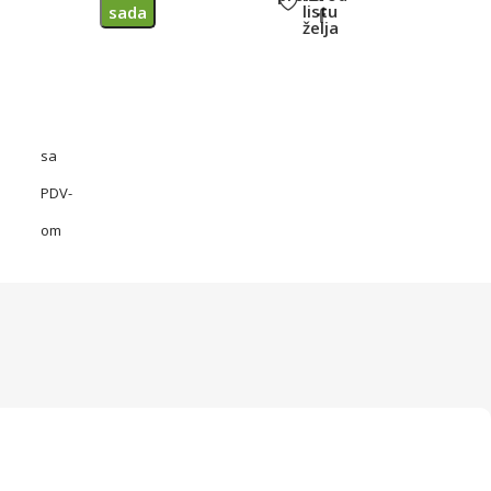
listu
sada
želja
sa
PDV-
om