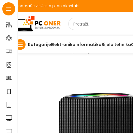
O nama
Servis
Česta pitanja
Kontakt
Elektronika
Informatika
Bijela tehnika
Kategorije
Početna
Informatika
PC periferija
Zvucnici
Zvučnik Hi