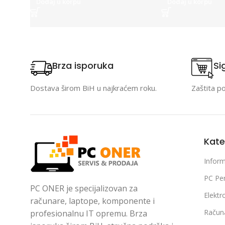
Dodaj u korpu
Dodaj u korpu
Brza isporuka
Si
Dostava širom BiH u najkraćem roku.
Zaštita p
Kate
Inform
PC Per
PC ONER je specijalizovan za
Elektr
računare, laptope, komponente i
Račun
profesionalnu IT opremu. Brza