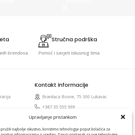
u korpu
Dodaj u korpu
teta
Stručna podrška
anih brendova.
Pomoć i savjeti iskusnog tima.
Kontakt informacije
racija
Branilaca Bosne, 75 300 Lukavac
e
+387 35 555 999
Upravljanje pristankom
info@pconer.ba
izvoda
ID: 4210115760008
ružili najbolje iskustvo, koristimo tehnologije poput kolačića za
i pristup informacijama o uređaju. Dajući pristanak za ove tehnologije,