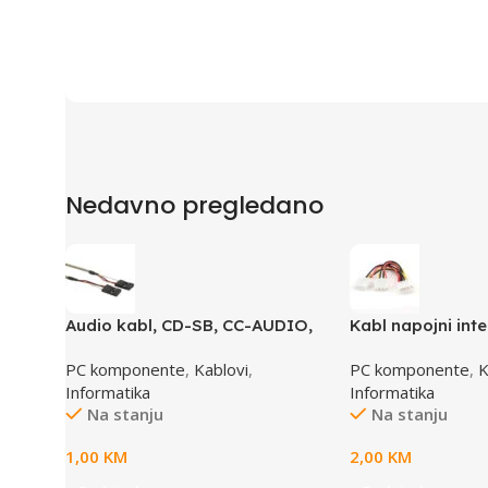
Nedavno pregledano
Audio kabl, CD-SB, CC-AUDIO,
Kabl napojni inte
GEMBIRD
GEMBIRD CC-PSU
PC komponente
,
Kablovi
,
PC komponente
,
K
1x female to 2x 
Informatika
Informatika
Na stanju
Na stanju
1,00
KM
2,00
KM