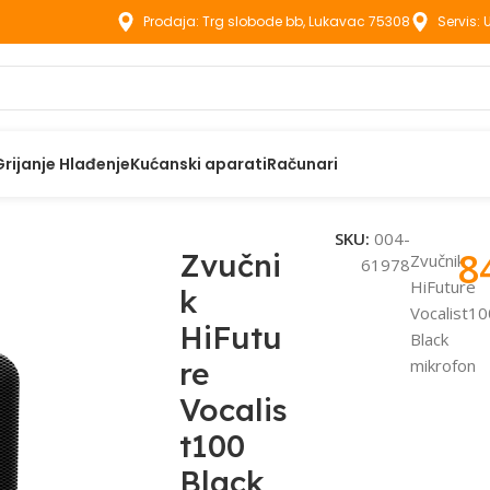
Prodaja: Trg slobode bb, Lukavac 75308
Servis:
Grijanje Hlađenje
Kućanski aparati
Računari
Future Vocalist100 Black mikrofon
SKU:
004-
8
Zvučni
Zvučnik
61978
HiFuture
k
Vocalist10
HiFutu
Black
re
mikrofon
Vocalis
t100
Black