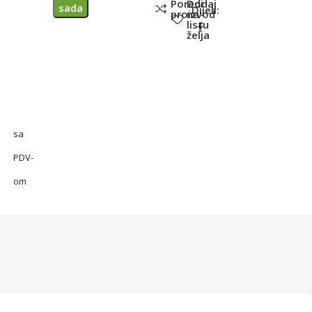
Poredi
Dodaj
sada
Dijeli:
proizvod
na
listu
želja
sa
PDV-
om