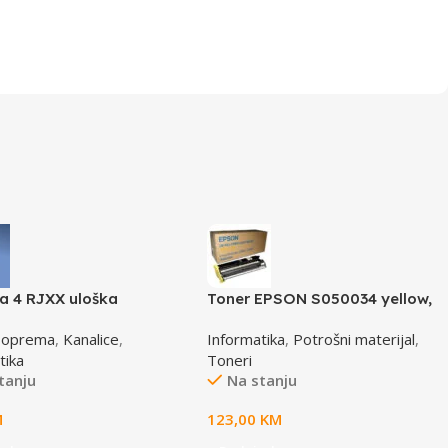
za 4 RJXX uloška
Toner EPSON S050034 yellow,
4IW
za ACL2000
 oprema
,
Kanalice
,
Informatika
,
Potrošni materijal
,
tika
Toneri
tanju
Na stanju
M
123,00
KM