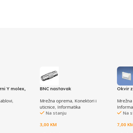
rni Y molex,
BNC nastavak
Okvir 
-1 molex 4pin
T70FH
ablovi
,
Mrežna oprema
,
Konektori i
Mrežna
male
uticnice
,
Informatika
Informa
Na stanju
Na s
3,00
KM
7,00
K