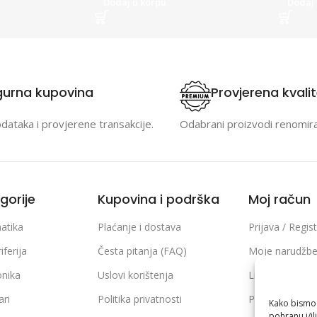
Dodaj u korpu
Dodaj 
gurna kupovina
Provjerena kvali
odataka i provjerene transakcije.
Odabrani proizvodi renomir
gorije
Kupovina i podrška
Moj račun
atika
Plaćanje i dostava
Prijava / Regist
iferija
Česta pitanja (FAQ)
Moje narudžb
onika
Uslovi korištenja
Lista želja
ari
Politika privatnosti
Poređenje pro
Kako bismo p
pohranu i/il