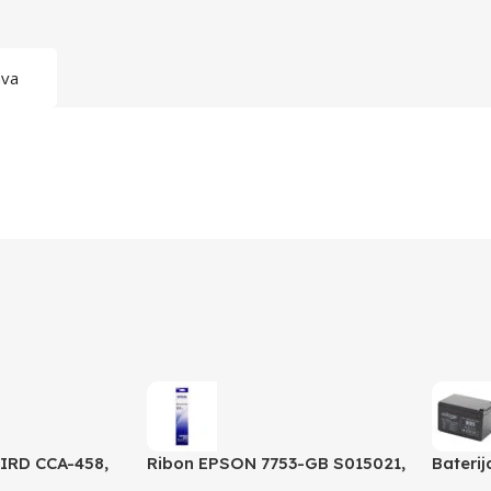
ava
IRD CCA-458,
Ribon EPSON 7753-GB S015021,
Bateri
2 phono, 1,5m
LQ 300 350 /4X0/5X0/8X0
12 AH 