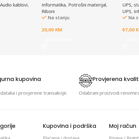
Audio kablovi
,
Informatika
,
Potrošni materijal
,
UPS, stab
(A4)S015633
Riboni
UPS
,
In
Na stanju
Na s
20,00
KM
67,00
Dodaj u korpu
Dodaj 
gurna kupovina
Provjerena kvali
odataka i provjerene transakcije.
Odabrani proizvodi renomir
gorije
Kupovina i podrška
Moj račun
atika
Plaćanje i dostava
Prijava / Regist