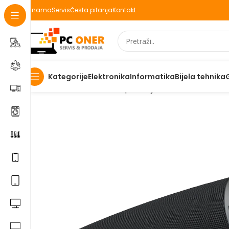
O nama
Servis
Česta pitanja
Kontakt
Elektronika
Informatika
Bijela tehnika
Kategorije
Početna
Informatika
PC periferija
Zvucnici
Zvučnik HiF