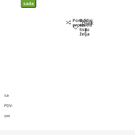
sada
Poredi
Dodaj
Dijeli:
proizvod
na
listu
želja
sa
PDV-
om