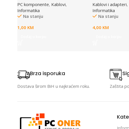
PC komponente
,
Kablovi
,
Kablovi i adapteri
,
Informatika
Informatika
Na stanju
Na stanju
1,00
KM
4,00
KM
Dodaj u korpu
Dodaj u korpu
Brza isporuka
Si
Dostava širom BiH u najkraćem roku.
Zaštita p
Kate
Inform