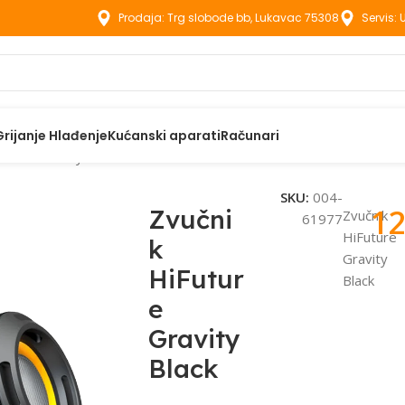
Prodaja: Trg slobode bb, Lukavac 75308
Servis:
Grijanje Hlađenje
Kućanski aparati
Računari
uture Gravity Black
SKU:
004-
12
Zvučni
Zvučnik
61977
HiFuture
k
Gravity
HiFutur
Black
e
Gravity
Black