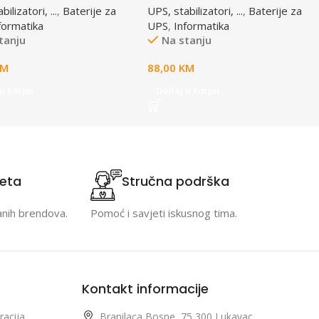
ilizatori, ...
,
Baterije za
UPS, stabilizatori, ...
,
Baterije za
formatika
UPS
,
Informatika
tanju
Na stanju
KM
88,00
KM
u korpu
Dodaj u korpu
teta
Stručna podrška
anih brendova.
Pomoć i savjeti iskusnog tima.
Kontakt informacije
racija
Branilaca Bosne, 75 300 Lukavac