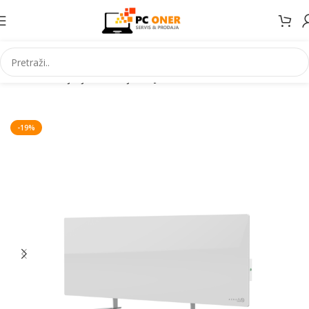
Početna
Grijanje Hlađenje
Grijalice
-19%