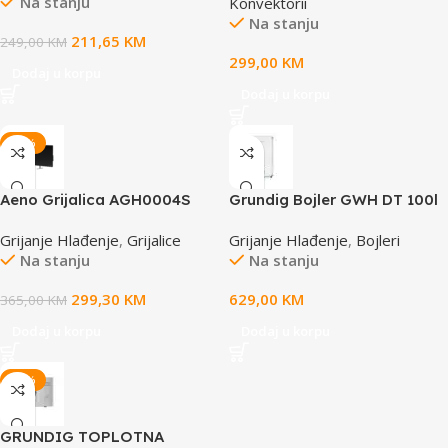
Na stanju
Konvektorii
Na stanju
211,65
KM
249,00
KM
299,00
KM
Dodaj u korpu
Dodaj u korpu
-18%
Aeno Grijalica AGH0004S
Grundig Bojler GWH DT 100l
PREMIUM ECO SMART
Grijanje Hlađenje
,
Grijalice
Grijanje Hlađenje
,
Bojleri
Na stanju
Na stanju
299,30
KM
629,00
KM
365,00
KM
Dodaj u korpu
Dodaj u korpu
-15%
GRUNDIG TOPLOTNA