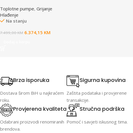
PUMPA GHP-MM16 monoblok
Toplotne pumpe
,
Grijanje
16KW
Hlađenje
Na stanju
6.374,15
KM
7.499,00
KM
Dodaj u korpu
Brza isporuka
Sigurna kupovina
Dostava širom BiH u najkraćem
Zaštita podataka i provjerene
roku.
transakcije.
Provjerena kvaliteta
Stručna podrška
Odabrani proizvodi renomiranih
Pomoć i savjeti iskusnog tima.
brendova.