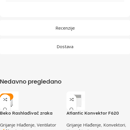
Recenzije
Dostava
Nedavno pregledano
-15%
Beko Rashlađivač zraka
Atlantic Konvektor F620
EFE6030W
1500W
Grijanje Hlađenje
,
Ventilator
Grijanje Hlađenje
,
Konvektori
,