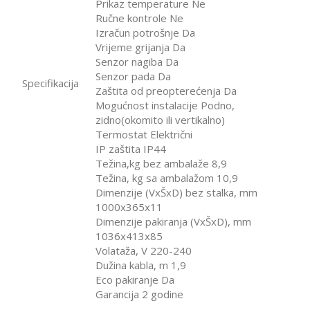
Prikaz temperature Ne
Ručne kontrole Ne
Izračun potrošnje Da
Vrijeme grijanja Da
Senzor nagiba Da
Senzor pada Da
Specifikacija
Zaštita od preopterećenja Da
Mogućnost instalacije Podno,
zidno(okomito ili vertikalno)
Termostat Električni
IP zaštita IP44
Težina,kg bez ambalaže 8,9
Težina, kg sa ambalažom 10,9
Dimenzije (VxŠxD) bez stalka, mm
1000x365x11
Dimenzije pakiranja (VxŠxD), mm
1036х413х85
Volataža, V 220-240
Dužina kabla, m 1,9
Eco pakiranje Da
Garancija 2 godine