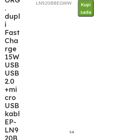
ORG
LN920BBEGWW
Kupi
.
sada
dupl
i
Fast
Cha
rge
15W
USB
USB
2.0
+mi
cro
USB
kabl
EP-
LN9
sa
20B