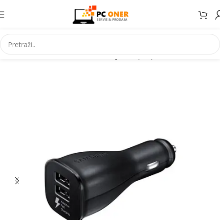
Početna
Informatika
USB uredaji
USB punjaci