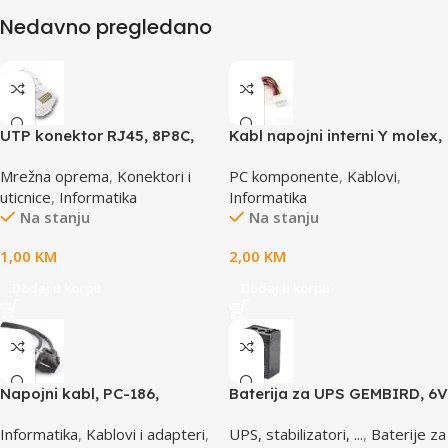
Nedavno pregledano
UTP konektor RJ45, 8P8C,
Kabl napojni interni Y molex,
cat5e
GEMBIRD CC-PSU-1 molex
Mrežna oprema
,
Konektori i
PC komponente
,
Kablovi
,
4pin 1x female to 2x male
uticnice
,
Informatika
Informatika
Na stanju
Na stanju
1,00
KM
2,00
KM
Dodaj u korpu
Dodaj u korpu
Napojni kabl, PC-186,
Baterija za UPS GEMBIRD, 6V
GEMBIRD, 1,8m
4,5 AH BAT-6V4.5AH
Informatika
,
Kablovi i adapteri
,
UPS, stabilizatori, ...
,
Baterije za