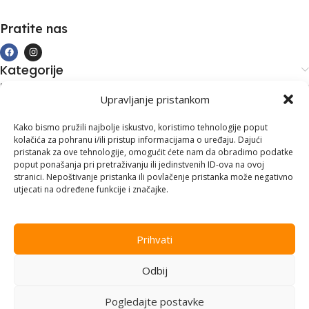
Pratite nas
Kategorije
Kupovina i podrška
Upravljanje pristankom
Moj račun
Kontakt informacije
Kako bismo pružili najbolje iskustvo, koristimo tehnologije poput
kolačića za pohranu i/ili pristup informacijama o uređaju. Dajući
Branilaca Bosne, 75 300 Lukavac
pristanak za ove tehnologije, omogućit ćete nam da obradimo podatke
poput ponašanja pri pretraživanju ili jedinstvenih ID-ova na ovoj
+387 35 555 999
stranici. Nepoštivanje pristanka ili povlačenje pristanka može negativno
utjecati na određene funkcije i značajke.
info@pconer.ba
ID: 4210115760008
Prihvati
PDV : 210115760008
Odbij
Copyright © 2025
PC ONER
, sva prava zadržana. Design by
ED-
Vision
.
Pogledajte postavke