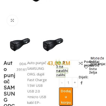
Click to enlarge
SKU:
Metode
Poredi
Dodaj
43,00
KM
Aut
5
Auto punjač
004-
plaćanja:
proizvod
na
5
na
o
SAMSUNG
listu
39161
na
zalihi
želja
ORG. dupli
punj
zalihi
Dijeli:
Fast Charge
ač
15W USB
SAM
Dodaj
USB 2.0
SUN
u
+micro USB
G
korpu
kabl EP-