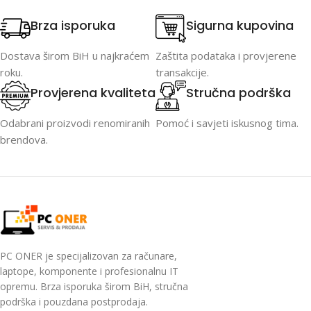
Brza isporuka
Sigurna kupovina
Dostava širom BiH u najkraćem
Zaštita podataka i provjerene
roku.
transakcije.
Provjerena kvaliteta
Stručna podrška
Odabrani proizvodi renomiranih
Pomoć i savjeti iskusnog tima.
brendova.
PC ONER je specijalizovan za računare,
laptope, komponente i profesionalnu IT
opremu. Brza isporuka širom BiH, stručna
podrška i pouzdana postprodaja.