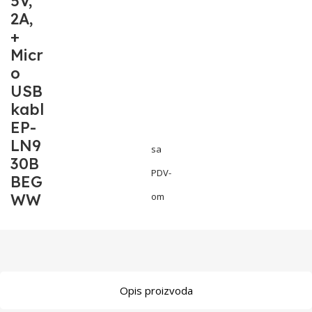
5V,
2A,
+
Micr
o
USB
kabl
EP-
LN9
sa
30B
PDV-
BEG
WW
om
Opis proizvoda