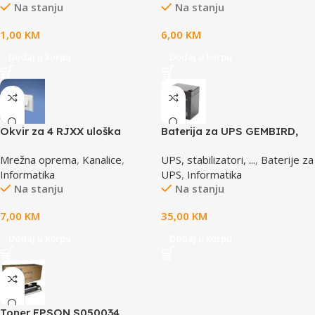
Na stanju
Na stanju
1,00
KM
6,00
KM
Dodaj u korpu
Dodaj u korpu
Okvir za 4 RJXX uloška
Baterija za UPS GEMBIRD,
T70FH4IW
12V 4,5 AH BAT-12V4.5AH
Mrežna oprema
,
Kanalice
,
UPS, stabilizatori, ...
,
Baterije za
Informatika
UPS
,
Informatika
Na stanju
Na stanju
7,00
KM
35,00
KM
Dodaj u korpu
Dodaj u korpu
Toner EPSON S050034