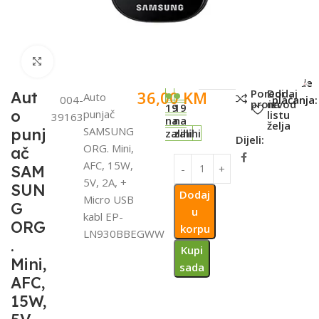
Click to enlarge
SKU:
Metode
Poredi
Dodaj
36,00
KM
Aut
Auto
004-
plaćanja:
proizvod
na
19
19
o
punjač
listu
39163
na
na
želja
SAMSUNG
punj
zalihi
zalihi
Dijeli:
ORG. Mini,
ač
AFC, 15W,
SAM
5V, 2A, +
SUN
Dodaj
Micro USB
G
u
kabl EP-
ORG
korpu
LN930BBEGWW
.
Kupi
Mini,
sada
AFC,
15W,