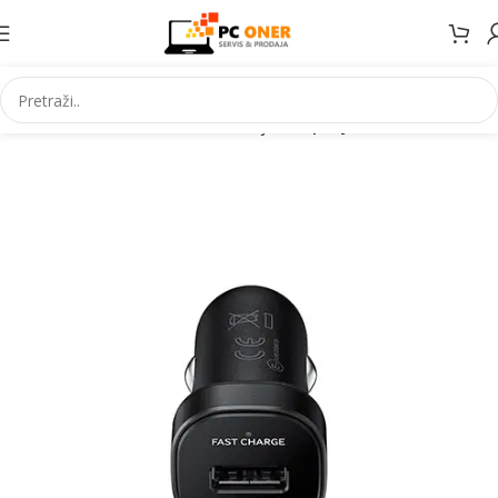
Početna
Informatika
USB uredaji
USB punjaci