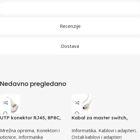
Recenzije
Dostava
Nedavno pregledano
UTP konektor RJ45, 8P8C,
Kabal za master switch,
cat5e
MD6M/MD6M, CC-143-6,
Mrežna oprema
,
Konektori i
Informatika
,
Kablovi i adapteri
,
GEMBIRD
uticnice
,
Informatika
Ostali kablovi i adapteri