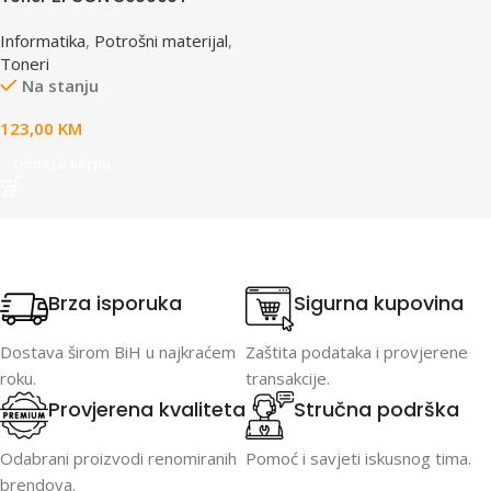
yellow, za ACL2000
Informatika
,
Potrošni materijal
,
Toneri
Na stanju
123,00
KM
Dodaj u korpu
Brza isporuka
Sigurna kupovina
Dostava širom BiH u najkraćem
Zaštita podataka i provjerene
roku.
transakcije.
Provjerena kvaliteta
Stručna podrška
Odabrani proizvodi renomiranih
Pomoć i savjeti iskusnog tima.
brendova.