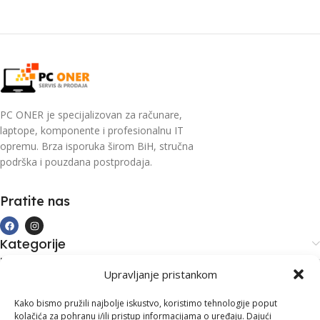
PC ONER je specijalizovan za računare,
laptope, komponente i profesionalnu IT
opremu. Brza isporuka širom BiH, stručna
podrška i pouzdana postprodaja.
Pratite nas
Kategorije
Kupovina i podrška
Upravljanje pristankom
Moj račun
Kontakt informacije
Kako bismo pružili najbolje iskustvo, koristimo tehnologije poput
kolačića za pohranu i/ili pristup informacijama o uređaju. Dajući