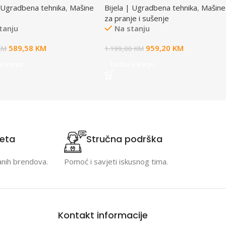
| Ugradbena tehnika
,
Mašine
Bijela | Ugradbena tehnika
,
Mašine
za pranje i sušenje
tanju
Na stanju
589,58
KM
959,20
KM
KM
1.199,00
KM
u korpu
Dodaj u korpu
teta
Stručna podrška
anih brendova.
Pomoć i savjeti iskusnog tima.
Kontakt informacije