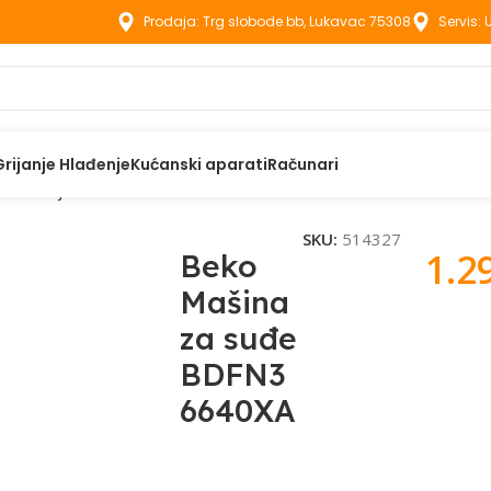
Prodaja: Trg slobode bb, Lukavac 75308
Servis:
Grijanje Hlađenje
Kućanski aparati
Računari
amostojeće mašine za suđe
Beko Mašina za suđe BDFN36640X
SKU:
514327
1.2
Beko
Mašina
za suđe
BDFN3
6640XA