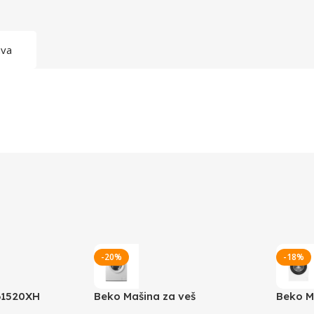
ava
-20%
-18%
61520XH
Beko Mašina za veš
Beko M
B1WFK2604WEE
BM1WF