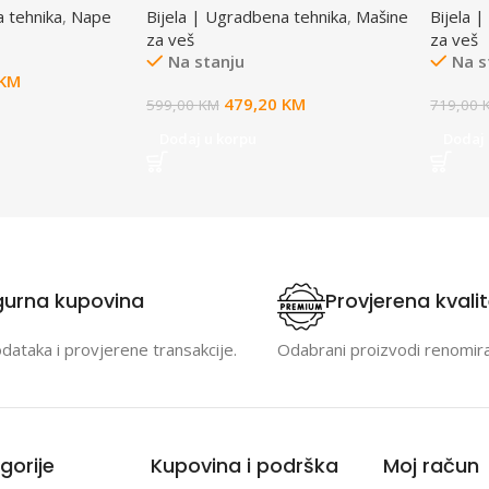
a tehnika
,
Nape
Bijela | Ugradbena tehnika
,
Mašine
Bijela 
za veš
za veš
Na stanju
Na s
KM
479,20
KM
599,00
KM
719,00
Dodaj u korpu
Dodaj 
gurna kupovina
Provjerena kvali
odataka i provjerene transakcije.
Odabrani proizvodi renomir
gorije
Kupovina i podrška
Moj račun