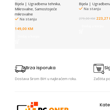
Bijela | Ugradbena tehnika
,
Bijela | Ugradben
Na stanju
Mikrovalne
,
Samostojeće
mikrovalne
223,27
279,00
KM
Na stanju
Dodaj u korpu
149,00
KM
Dodaj u korpu
Brza isporuka
Si
Dostava širom BiH u najkraćem roku.
Zaštita p
Kate