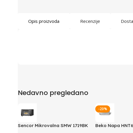
Opis proizvoda
Recenzije
Dost
Nedavno pregledano
-20%
Sencor Mikrovalna SMW 1719BK
Beko Napa HNT