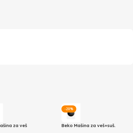
-20%
ašina za veš
Beko Mašina za veš+suš.
SU36233WPBB
BM5DFT48447W