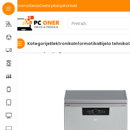
O nama
Servis
Česta pitanja
Kontakt
Elektronika
Informatika
Bijela tehnika
Kategorije
Početna
Bijela | Ugradbena tehnika
Mašine za suđe
S