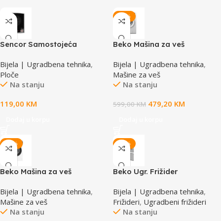
-20%
Sencor Samostojeća
Beko Mašina za veš
indukcijska ploča SCP
B1WFK2604WEE
Bijela | Ugradbena tehnika
,
Bijela | Ugradbena tehnika
,
3414GY
Ploče
Mašine za veš
Na stanju
Na stanju
119,00
KM
479,20
KM
599,00
KM
Dodaj u korpu
Dodaj u korpu
-18%
-15%
Beko Mašina za veš
Beko Ugr. Frižider
BM1WFSU36233WPBB
B3BCNA294HS
Bijela | Ugradbena tehnika
,
Bijela | Ugradbena tehnika
,
Mašine za veš
Frižideri
,
Ugradbeni frižideri
Na stanju
Na stanju