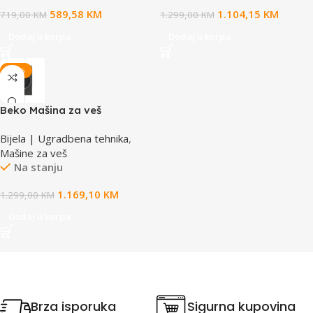
589,58
KM
1.104,15
KM
719,00
KM
1.299,00
KM
Dodaj u korpu
Dodaj u korpu
-10%
Beko Mašina za veš
B7WFU69418MG ES
Bijela | Ugradbena tehnika
,
Mašine za veš
Na stanju
1.169,10
KM
1.299,00
KM
Dodaj u korpu
Brza isporuka
Sigurna kupovina