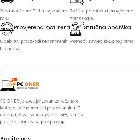
Dostava širom BiH u najkraćem
Zaštita podataka i provjerene
roku.
transakcije.
Provjerena kvaliteta
Stručna podrška
Odabrani proizvodi renomiranih
Pomoć i savjeti iskusnog tima.
brendova.
PC ONER je specijalizovan za računare,
laptope, komponente i profesionalnu IT
opremu. Brza isporuka širom BiH, stručna
podrška i pouzdana postprodaja.
Pratite nas