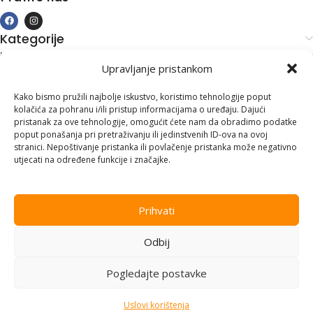
Kategorije
Kupovina i podrška
Upravljanje pristankom
Moj račun
Kontakt informacije
Kako bismo pružili najbolje iskustvo, koristimo tehnologije poput
kolačića za pohranu i/ili pristup informacijama o uređaju. Dajući
Branilaca Bosne, 75 300 Lukavac
pristanak za ove tehnologije, omogućit ćete nam da obradimo podatke
poput ponašanja pri pretraživanju ili jedinstvenih ID-ova na ovoj
+387 35 555 999
stranici. Nepoštivanje pristanka ili povlačenje pristanka može negativno
utjecati na određene funkcije i značajke.
info@pconer.ba
ID: 4210115760008
Prihvati
PDV : 210115760008
Odbij
Copyright © 2025
PC ONER
, sva prava zadržana. Design by
ED-
Vision
.
Pogledajte postavke
Uslovi korištenja