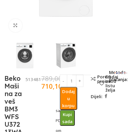
Click to enlarge
SKU:
Metode
Poredi
Dodaj
789,00
KM
Beko
513481
plaćanja:
proizvod
na
710,10
KM
Maši
listu
želja
Dodaj
na za
Dijeli:
u
veš
korpu
BM3
sa
Kupi
WFS
PDV-
sada
U372
om