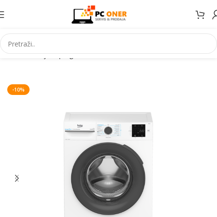
Početna
Bijela | Ugradbena tehnika
Mašine za veš
-10%