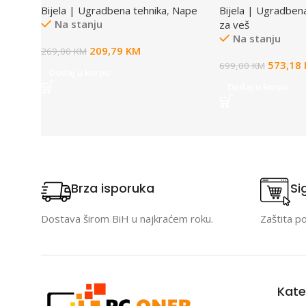
Bijela | Ugradbena tehnika
,
Nape
Bijela | Ugradben
Na stanju
za veš
Na stanju
209,79
KM
269,00
KM
573,18
699,00
KM
Dodaj u korpu
Dodaj u korpu
Brza isporuka
Si
Dostava širom BiH u najkraćem roku.
Zaštita p
Kate