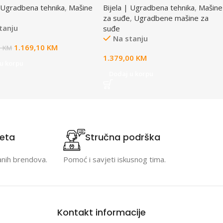
| Ugradbena tehnika
,
Mašine
Bijela | Ugradbena tehnika
,
Mašine
za suđe
,
Ugradbene mašine za
tanju
suđe
Na stanju
1.169,10
KM
0
KM
1.379,00
KM
u korpu
Dodaj u korpu
teta
Stručna podrška
anih brendova.
Pomoć i savjeti iskusnog tima.
Kontakt informacije