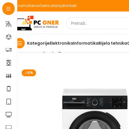
O nama
Servis
Česta pitanja
Kontakt
Elektronika
Informatika
Bijela tehnika
Kategorije
Početna
Bijela | Ugradbena tehnika
Mašine za veš
Be
-10%