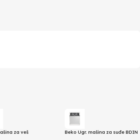
ašina za veš
Beko Ugr. mašina za suđe BDIN
69418MG ES
39640 A