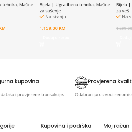
a tehnika
,
Mašine
Bijela | Ugradbena tehnika
,
Mašine
Bijela 
za sušenje
za veš
Na stanju
Na s
KM
1.159,00
KM
1.299,0
Dodaj u korpu
Dodaj 
gurna kupovina
Provjerena kvali
odataka i provjerene transakcije.
Odabrani proizvodi renomir
gorije
Kupovina i podrška
Moj račun