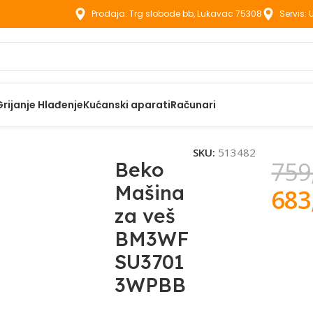
Prodaja: Trg slobode bb, Lukavac 75308
Servis:
Grijanje Hlađenje
Kućanski aparati
Računari
ko Mašina za veš BM3WFSU37013WPBB
SKU:
513482
759
Beko
Mašina
683
za veš
BM3WF
SU3701
3WPBB