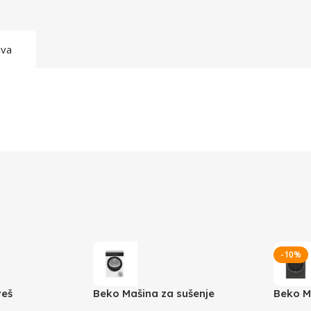
ava
-10%
veš
Beko Mašina za sušenje
Beko M
BM3T38239WBB
B7WFU