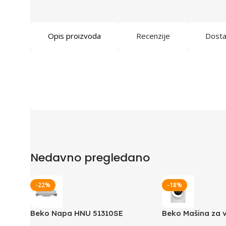
Opis proizvoda
Recenzije
Dost
Nedavno pregledano
-22%
-18%
Beko Napa HNU 51310SE
Beko Mašina za 
potpuno ugradbena
B1WFM2821WEE