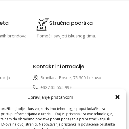
teta
Stručna podrška
anih brendova.
Pomoć i savjeti iskusnog tima.
Kontakt informacije
racija
Branilaca Bosne, 75 300 Lukavac
e
+387 35 555 999
Upravljanje pristankom
info@pconer.ba
izvoda
ID: 4210115760008
ružili najbolje iskustvo, koristimo tehnologije poput kolačića za
i pristup informacijama o uređaju. Dajući pristanak za ove tehnologije,
 profila
PDV : 210115760008
te nam da obradimo podatke poput ponašanja pri pretraživanju ili
 ID-ova na ovoj stranici. Nepoštivanje pristanka ili povlačenje pristanka