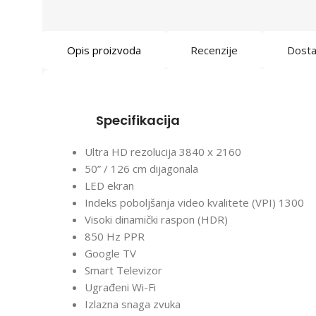
Opis proizvoda
Recenzije
Dost
Specifikacija
Ultra HD rezolucija 3840 x 2160
50” / 126 cm dijagonala
LED ekran
Indeks poboljšanja video kvalitete (VPI) 1300
Visoki dinamički raspon (HDR)
850 Hz PPR
Google TV
Smart Televizor
Ugrađeni Wi-Fi
Izlazna snaga zvuka