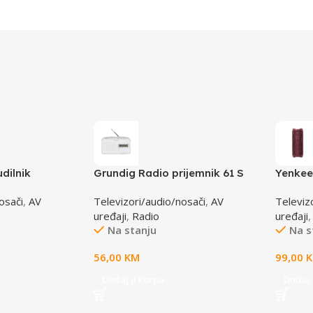
dilnik
Grundig Radio prijemnik 61 S
Yenkee
0 BT
WHITE
40RD 
osači
,
AV
Televizori/audio/nosači
,
AV
Televiz
uređaji
,
Radio
uređaji
Na stanju
Na s
56,00
KM
99,00
Dodaj u korpu
Dodaj 