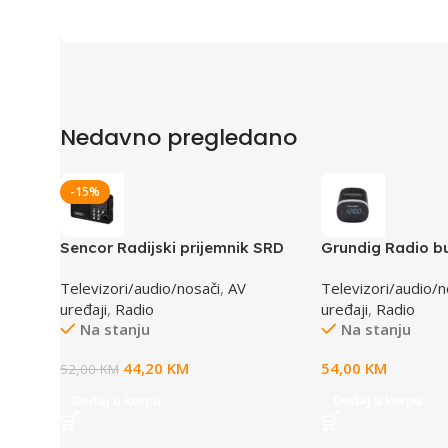
Nedavno pregledano
-15%
Sencor Radijski prijemnik SRD
Grundig Radio bu
215 B
SONOCLOCK 250
Televizori/audio/nosači
,
AV
Televizori/audio/n
uređaji
,
Radio
uređaji
,
Radio
Na stanju
Na stanju
44,20
KM
54,00
KM
52,00
KM
Dodaj u korpu
Dodaj u korpu