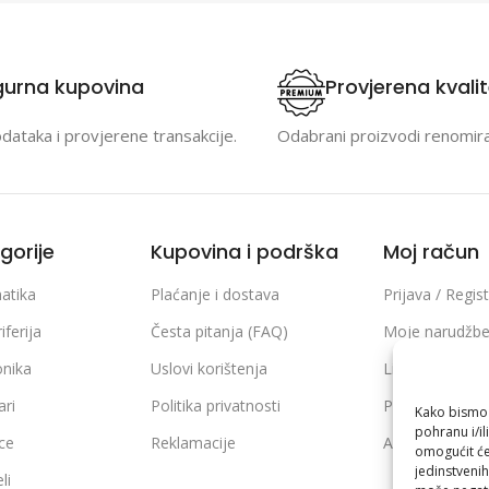
gurna kupovina
Provjerena kvali
odataka i provjerene transakcije.
Odabrani proizvodi renomir
gorije
Kupovina i podrška
Moj račun
atika
Plaćanje i dostava
Prijava / Regist
iferija
Česta pitanja (FAQ)
Moje narudžb
onika
Uslovi korištenja
Lista želja
ari
Politika privatnosti
Poređenje pro
Kako bismo p
pohranu i/il
ice
Reklamacije
Adrese i podaci
omogućit će
jedinstvenih
li