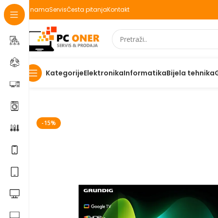
O nama
Servis
Česta pitanja
Kontakt
Elektronika
Informatika
Bijela tehnika
Kategorije
Početna
Televizori/audio/nosači
Televizori
LED televi
-15%