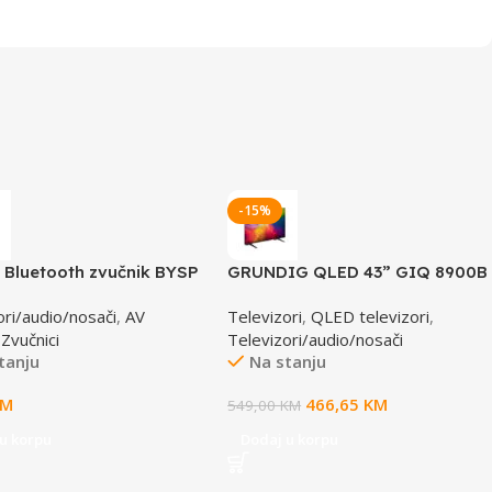
-15%
 Bluetooth zvučnik BYSP
GRUNDIG QLED 43” GIQ 8900B
BT ELEMENT VIENTO
Google TV
ori/audio/nosači
,
AV
Televizori
,
QLED televizori
,
,
Zvučnici
Televizori/audio/nosači
tanju
Na stanju
KM
466,65
KM
549,00
KM
u korpu
Dodaj u korpu