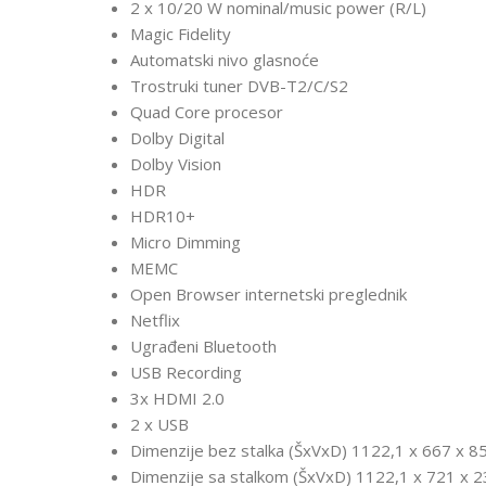
2 x 10/20 W nominal/music power (R/L)
Magic Fidelity
Automatski nivo glasnoće
Trostruki tuner DVB-T2/C/S2
Quad Core procesor
Dolby Digital
Dolby Vision
HDR
HDR10+
Micro Dimming
MEMC
Open Browser internetski preglednik
Netflix
Ugrađeni Bluetooth
USB Recording
3x HDMI 2.0
2 x USB
Dimenzije bez stalka (ŠxVxD) 1122,1 x 667 x 
Dimenzije sa stalkom (ŠxVxD) 1122,1 x 721 x 