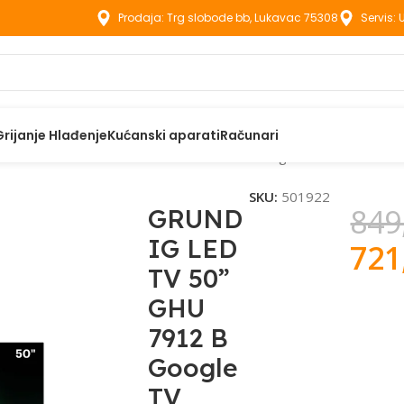
Prodaja: Trg slobode bb, Lukavac 75308
Servis:
Grijanje Hlađenje
Kućanski aparati
Računari
zori
GRUNDIG LED TV 50” GHU 7912 B Google TV
SKU:
501922
849
GRUND
IG LED
721
TV 50”
GHU
7912 B
Google
TV