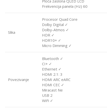
Ploča zaslona QLED LCD
Frekvencija panela (Hz) 60
Procesor Quad Core
Dolby Digital ✓
Dolby-Atmos ✓
Slika
HDR ✓
HDR10+ ✓
Micro Dimming ✓
Bluetooth ✓
CI+ ✓
Ethernet ✓
HDMI 2.1: 3
Povezivanje
HDMI ARC eARC
HDMI CEC ✓
Miracast Ne
USB 2
WiFi ✓