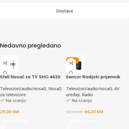
Dostava
Nedavno pregledano
-15%
Stell Nosač za TV SHO 4420
Sencor Radijski prijemnik
37-70”
SRD 215 B
Televizori/audio/nosači
,
Nosači
Televizori/audio/nosači
,
AV
za televizore
uređaji
,
Radio
Na stanju
Na stanju
29,00
KM
44,20
KM
52,00
KM
Dodaj u korpu
Dodaj u korpu