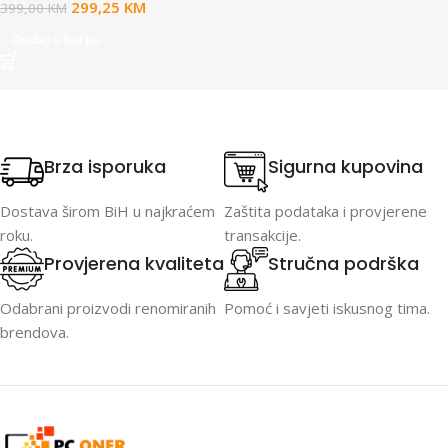
299,25
KM
399,00
KM
Dodaj u korpu
Brza isporuka
Sigurna kupovina
Dostava širom BiH u najkraćem
Zaštita podataka i provjerene
roku.
transakcije.
Provjerena kvaliteta
Stručna podrška
Odabrani proizvodi renomiranih
Pomoć i savjeti iskusnog tima.
brendova.