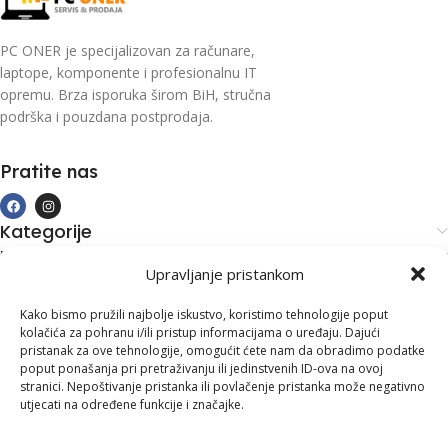
PC ONER je specijalizovan za računare,
laptope, komponente i profesionalnu IT
opremu. Brza isporuka širom BiH, stručna
podrška i pouzdana postprodaja.
Pratite nas
Kategorije
Kupovina i podrška
Upravljanje pristankom
Moj račun
Kontakt informacije
Kako bismo pružili najbolje iskustvo, koristimo tehnologije poput
kolačića za pohranu i/ili pristup informacijama o uređaju. Dajući
Branilaca Bosne, 75 300 Lukavac
pristanak za ove tehnologije, omogućit ćete nam da obradimo podatke
poput ponašanja pri pretraživanju ili jedinstvenih ID-ova na ovoj
+387 35 555 999
stranici. Nepoštivanje pristanka ili povlačenje pristanka može negativno
utjecati na određene funkcije i značajke.
info@pconer.ba
ID: 4210115760008