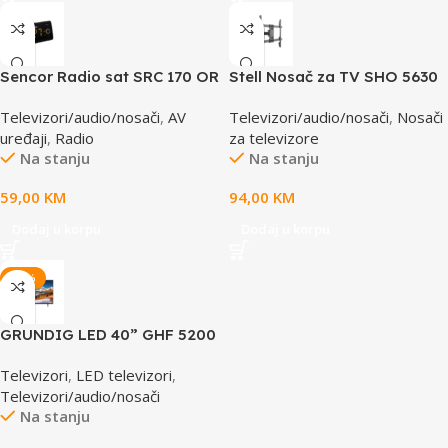
Sencor Radio sat SRC 170 OR
Stell Nosač za TV SHO 5630
37”- 80”
Televizori/audio/nosači
,
AV
Televizori/audio/nosači
,
Nosači
uređaji
,
Radio
za televizore
Na stanju
Na stanju
59,00
KM
94,00
KM
Dodaj u korpu
Dodaj u korpu
-25%
GRUNDIG LED 40” GHF 5200
Televizori
,
LED televizori
,
Televizori/audio/nosači
Na stanju