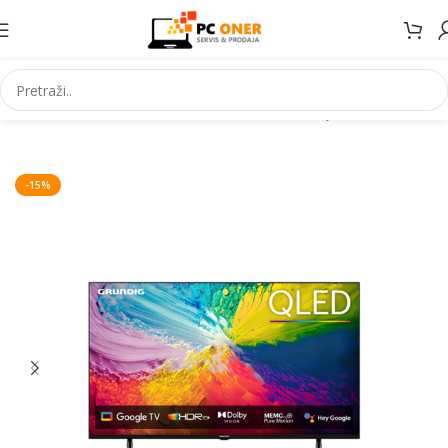
Početna
Televizori/audio/nosači
Televizori
QLED televizori
-15%