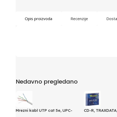
Opis proizvoda
Recenzije
Dost
Nedavno pregledano
Mrezni kabl UTP cat 5e, UPC-
CD-R, TRAXDATA,
5004E po metru GEMBIRD
SLIMBOX