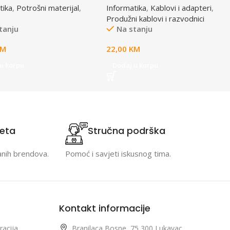
tika
,
Potrošni materijal
,
Informatika
,
Kablovi i adapteri
,
15633
osigurač, prenaponska zaštita
Produžni kablovi i razvodnici
tanju
Na stanju
KM
22,00
KM
u korpu
Dodaj u korpu
teta
Stručna podrška
anih brendova.
Pomoć i savjeti iskusnog tima.
Kontakt informacije
racija
Branilaca Bosne, 75 300 Lukavac