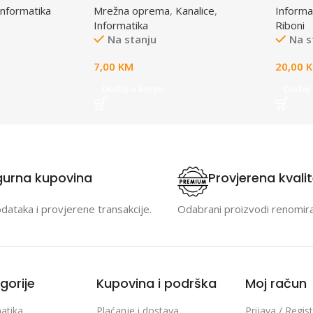
Informatika
Mrežna oprema
,
Kanalice
,
Informa
(A4)S0
Informatika
Riboni
Na stanju
Na s
7,00
KM
20,00
Dodaj u korpu
Dodaj 
gurna kupovina
Provjerena kvali
odataka i provjerene transakcije.
Odabrani proizvodi renomir
gorije
Kupovina i podrška
Moj račun
atika
Plaćanje i dostava
Prijava / Regist