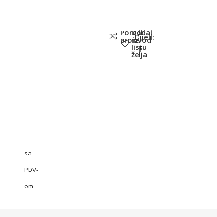
Poredi
Dodaj
Dijeli:
proizvod
na
listu
želja
sa
PDV-
om