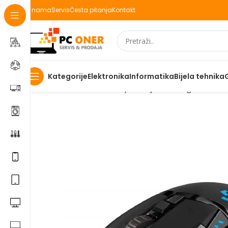
O nama
Servis
Česta pitanja
Kontakt
Elektronika
Informatika
Bijela tehnika
Kategorije
Početna
Informatika
PC periferija
Miševi i grafički tabl