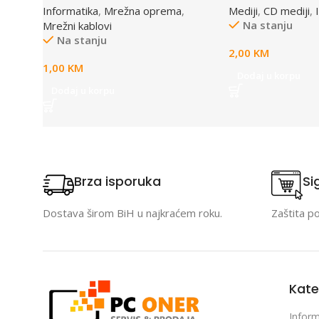
Informatika
,
Mrežna oprema
,
Mediji
,
CD mediji
,
Na stanju
Mrežni kablovi
Na stanju
2,00
KM
1,00
KM
Dodaj u korpu
Dodaj u korpu
Brza isporuka
Si
Dostava širom BiH u najkraćem roku.
Zaštita p
Kate
Inform