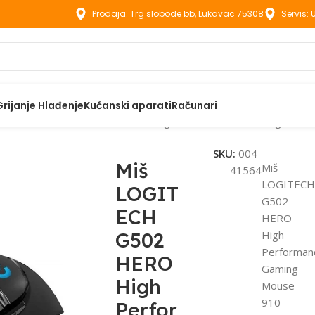
Prodaja: Trg slobode bb, Lukavac 75308
Servis:
Grijanje Hlađenje
Kućanski aparati
Računari
eti
Miš LOGITECH G502 HERO High Performance Gaming Mous
SKU:
004-
Miš
Miš
41564
LOGITECH
LOGIT
G502
ECH
HERO
G502
High
Performan
HERO
Gaming
High
Mouse
910-
Perfor