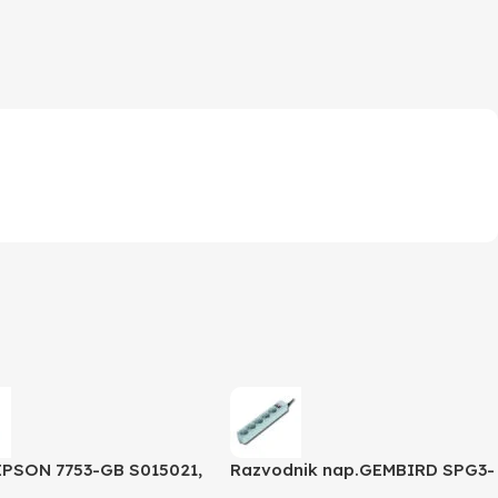
EPSON 7753-GB S015021,
Razvodnik nap.GEMBIRD SPG3-
 350 /4X0/5X0/8X0
B-6C, 5 utičnica, prekidač, 1,8M,