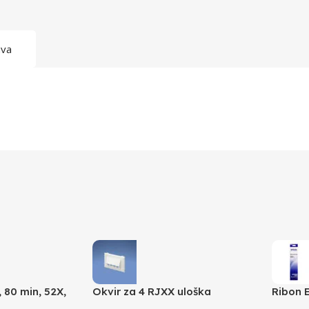
ava
 80 min, 52X,
Okvir za 4 RJXX uloška
Ribon 
T70FH4IW
LQ 300