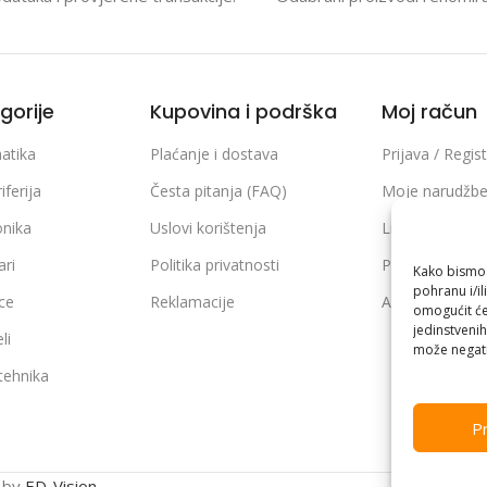
gorije
Kupovina i podrška
Moj račun
atika
Plaćanje i dostava
Prijava / Regist
iferija
Česta pitanja (FAQ)
Moje narudžb
onika
Uslovi korištenja
Lista želja
ari
Politika privatnosti
Poređenje pro
Kako bismo p
pohranu i/il
ice
Reklamacije
Adrese i podaci
omogućit će
jedinstvenih
li
može negati
 tehnika
Pr
n by
ED-Vision
.