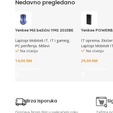
Nedavno pregledano
Yenkee Miš bežični YMS 2015BE
Yenkee POWERBA
Monaco
napajanje YPB 2
Laptopi Mobiteli IT
,
IT i gaming
,
IT oprema
,
Ekster
PC periferija
,
Miševi
Laptopi Mobiteli I
Na stanju
Na stanju
14,00
KM
29,00
KM
Dodaj u korpu
Dodaj u korpu
Brza isporuka
Si
Dostava širom BiH u najkraćem roku.
Zaštita p