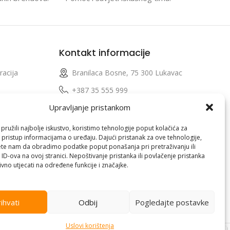
Kontakt informacije
racija
Branilaca Bosne, 75 300 Lukavac
e
+387 35 555 999
Upravljanje pristankom
info@pconer.ba
izvoda
ID: 4210115760008
ružili najbolje iskustvo, koristimo tehnologije poput kolačića za
i pristup informacijama o uređaju. Dajući pristanak za ove tehnologije,
 profila
PDV : 210115760008
te nam da obradimo podatke poput ponašanja pri pretraživanju ili
 ID-ova na ovoj stranici. Nepoštivanje pristanka ili povlačenje pristanka
vno utjecati na određene funkcije i značajke.
ihvati
Odbij
Pogledajte postavke
Uslovi korištenja