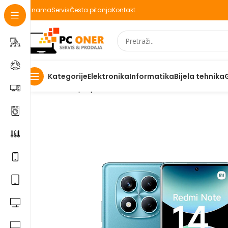
O nama
Servis
Česta pitanja
Kontakt
Elektronika
Informatika
Bijela tehnika
Kategorije
Početna
Laptopi Mobiteli IT
Mobiteli
Mobitel Xiaom