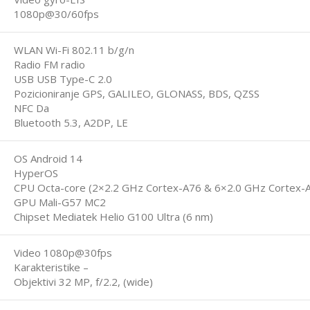
1080p@30/60fps
WLAN Wi-Fi 802.11 b/g/n
Radio FM radio
USB USB Type-C 2.0
Pozicioniranje GPS, GALILEO, GLONASS, BDS, QZSS
NFC Da
Bluetooth 5.3, A2DP, LE
OS Android 14
HyperOS
CPU Octa-core (2×2.2 GHz Cortex-A76 & 6×2.0 GHz Cortex-
GPU Mali-G57 MC2
Chipset Mediatek Helio G100 Ultra (6 nm)
Video 1080p@30fps
Karakteristike –
Objektivi 32 MP, f/2.2, (wide)