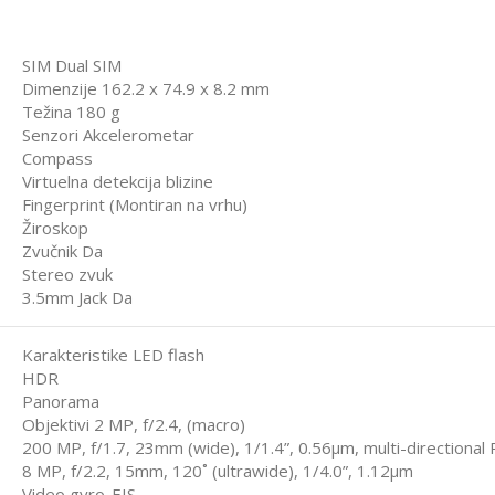
SIM Dual SIM
Dimenzije 162.2 x 74.9 x 8.2 mm
Težina 180 g
Senzori Akcelerometar
Compass
Virtuelna detekcija blizine
Fingerprint (Montiran na vrhu)
Žiroskop
Zvučnik Da
Stereo zvuk
3.5mm Jack Da
Karakteristike LED flash
HDR
Panorama
Objektivi 2 MP, f/2.4, (macro)
200 MP, f/1.7, 23mm (wide), 1/1.4”, 0.56µm, multi-directional
8 MP, f/2.2, 15mm, 120˚ (ultrawide), 1/4.0”, 1.12µm
Video gyro-EIS