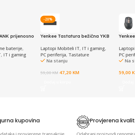
-20%
NK prijenosno
Yenkee Tastatura bežična YKB
Yenkee
021
2000 CSBK
ne baterije
,
Laptopi Mobiteli IT
,
IT i gaming
,
Laptopi
T
,
IT i gaming
PC periferija
,
Tastature
PC perif
Na stanju
Na s
47,20
KM
59,00
59,00
KM
Dodaj u korpu
Dodaj 
gurna kupovina
Provjerena kvali
odataka i provjerene transakcije.
Odabrani proizvodi renomir