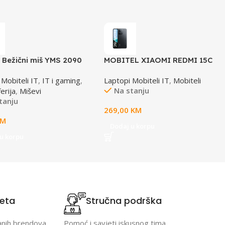
 Bežični miš YMS 2090
MOBITEL XIAOMI REDMI 15C
DUAL SIM 6GB 128GB BLACK
 Mobiteli IT
,
IT i gaming
,
Laptopi Mobiteli IT
,
Mobiteli
Na stanju
erija
,
Miševi
tanju
269,00
KM
KM
Dodaj u korpu
u korpu
teta
Stručna podrška
anih brendova.
Pomoć i savjeti iskusnog tima.