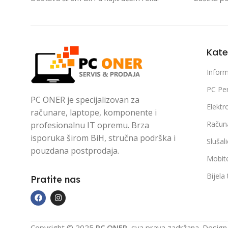
Kate
Inform
PC Per
PC ONER je specijalizovan za
Elektr
računare, laptope, komponente i
Račun
profesionalnu IT opremu. Brza
isporuka širom BiH, stručna podrška i
Slušal
pouzdana postprodaja.
Mobite
Bijela
Pratite nas
Copyright © 2025
PC ONER
, sva prava zadržana. Desig