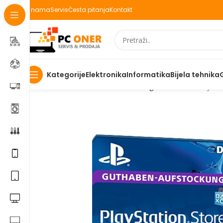
O nama
Servis
Česta pitanja
Kontakt
Elektronika
Informatika
Bijela tehnika
Kategorije
Početna
Informatika
Racunari
Digitalni kodovi
Playst