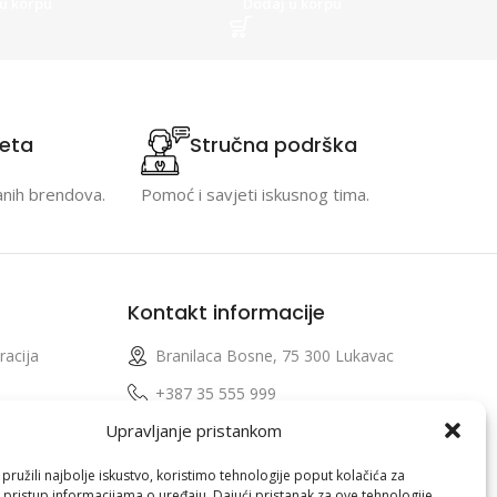
u korpu
Dodaj u korpu
teta
Stručna podrška
anih brendova.
Pomoć i savjeti iskusnog tima.
Kontakt informacije
racija
Branilaca Bosne, 75 300 Lukavac
e
+387 35 555 999
Upravljanje pristankom
info@pconer.ba
izvoda
ID: 4210115760008
ružili najbolje iskustvo, koristimo tehnologije poput kolačića za
i pristup informacijama o uređaju. Dajući pristanak za ove tehnologije,