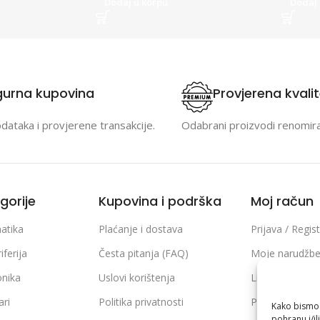
Dodaj u korpu
Dodaj 
gurna kupovina
Provjerena kvali
odataka i provjerene transakcije.
Odabrani proizvodi renomir
gorije
Kupovina i podrška
Moj račun
atika
Plaćanje i dostava
Prijava / Regist
iferija
Česta pitanja (FAQ)
Moje narudžb
onika
Uslovi korištenja
Lista želja
ari
Politika privatnosti
Poređenje pro
Kako bismo p
pohranu i/il