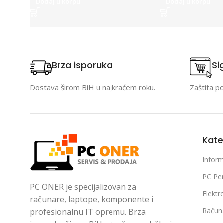
Dodaj u korpu
Dodaj u korpu
Brza isporuka
Si
Dostava širom BiH u najkraćem roku.
Zaštita p
Kate
Inform
PC Per
PC ONER je specijalizovan za
Elektr
računare, laptope, komponente i
Račun
profesionalnu IT opremu. Brza