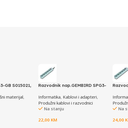
3-GB S015021,
Razvodnik nap.GEMBIRD SPG3-
Razvod
0/5X0/8X0
B-6C, 5 utičnica, prekidač, 1,8M,
B-10C, 
ni materijal
,
Informatika
,
Kablovi i adapteri
,
Informa
osigurač, prenaponska zaštita
osigur
Produžni kablovi i razvodnici
Produžni
Na stanju
Na s
22,00
KM
24,00