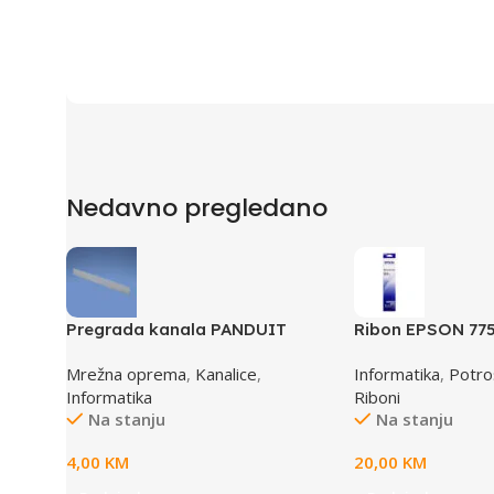
Nedavno pregledano
Pregrada kanala PANDUIT
Ribon EPSON 775
TGDW2
LQ 300 350 /4X
Mrežna oprema
,
Kanalice
,
Informatika
,
Potroš
(A4)S015633
Informatika
Riboni
Na stanju
Na stanju
4,00
KM
20,00
KM