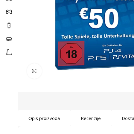
Click to enlarge
Opis proizvoda
Recenzije
Dost