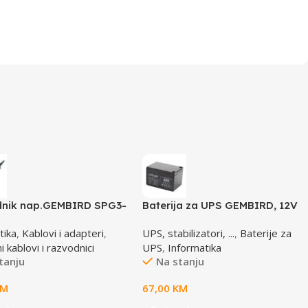
nik nap.GEMBIRD SPG3-
Baterija za UPS GEMBIRD, 12V
5 utičnica, prekidač,3m,
12 AH BAT-12V12AH
tika
,
Kablovi i adapteri
,
UPS, stabilizatori, ...
,
Baterije za
ač, prenaponska zaštita
 kablovi i razvodnici
UPS
,
Informatika
tanju
Na stanju
KM
67,00
KM